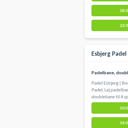
18:0
22:0
Esbjerg Padel
Padelbane, doub
Padel Esbjerg | B
Padel. Lej padelba
doublebane til 4 spillere 
findes ved de uden
10:0
nemt at komme til 
bil. Det er muligt at låne udstyr, som bat og bolde i
14:0
perioden fra og med på