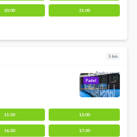
20:00
21:00
5
km
Book a court
Padel
11:30
13:00
16:30
17:30