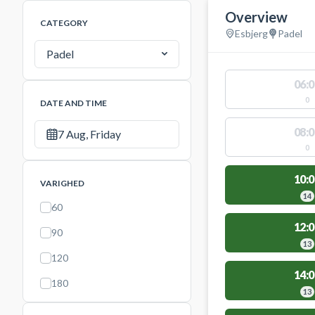
Overview
CATEGORY
Esbjerg
Padel
Padel
06:0
0
DATE AND TIME
08:0
7 Aug, Friday
0
10:0
VARIGHED
14
60
12:0
90
13
120
14:0
180
13