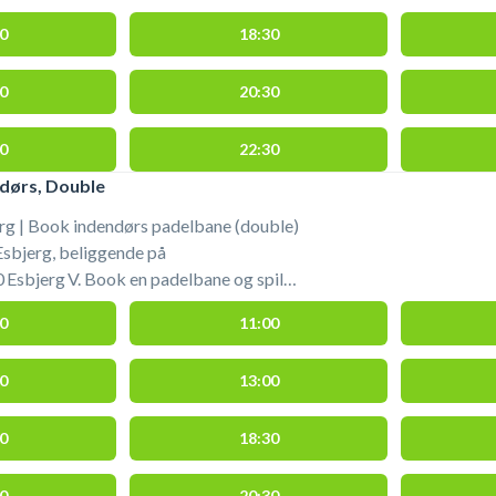
0
18:30
0
20:30
0
22:30
dørs, Double
rg | Book indendørs padelbane (double)
Esbjerg, beliggende på
 Esbjerg V. Book en padelbane og spil
jerg på double padelbaner i Rocket
0
11:00
 i Esbjerg. Booking af padelbaner hos
erg er nemt på WannaSport.com, hvor
0
13:00
padel baner til alle de øvrige Rocket
 landet samt mange andre padel tennis
ring Esbjerg.
0
18:30
0
20:30