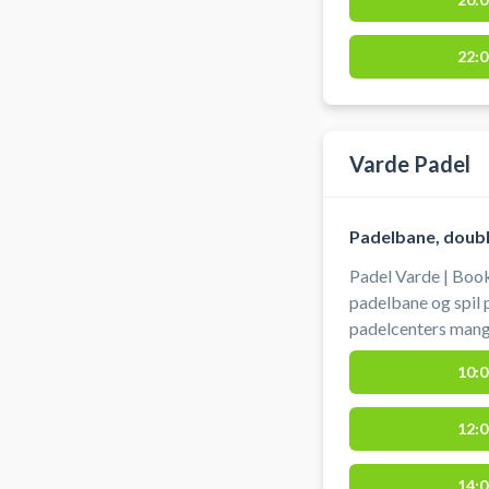
22:0
Varde Padel
Padelbane, double
Padel Varde | Book
padelbane og spil p
padelcenters mang
findes gratis park
10:0
padelbanerne hos 
12:0
14:0