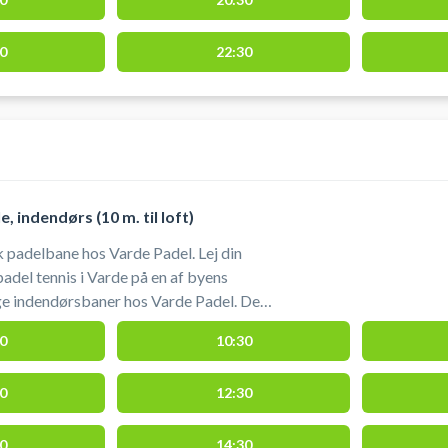
0
22:30
, indendørs (10 m. til loft)
 padelbane hos Varde Padel. Lej din
adel tennis i Varde på en af byens
e indendørsbaner hos Varde Padel. Der
ering og udstyr ved booking af
0
10:30
Varde Padel padelcenter.
0
12:30
0
14:30