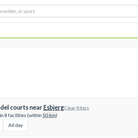
del courts near
Esbjerg
Clear filters
 8 facilities (within
50
km
)
All day