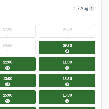
‹
›
7 Aug
07:00
07:30
0
0
09:30
09:00
0
4
11:00
11:30
15
9
13:00
13:30
14
9
15:00
15:30
12
6