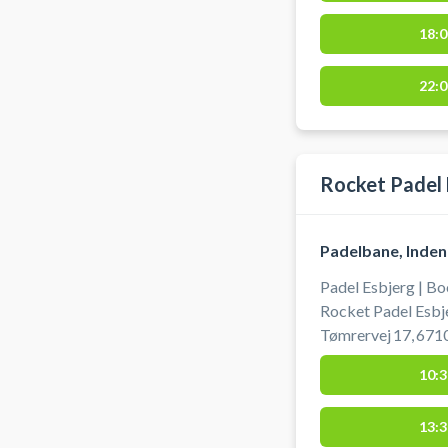
booket din banetid
kode gælder også t
18:0
22:0
Rocket Padel 
Padelbane, Inden
Padel Esbjerg | Bo
Rocket Padel Esbj
Tømrervej 17, 6710
Esbjerg på indendø
10:3
Padel Padelcenter 
13:3