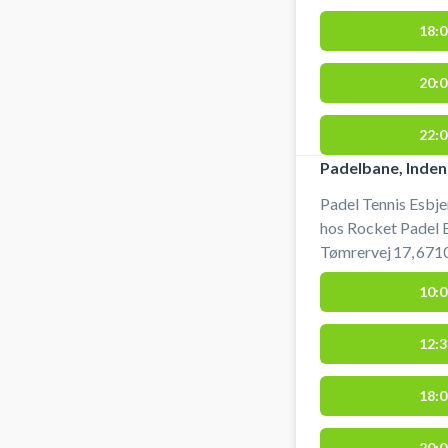
18:0
20:0
22:0
Padelbane, Inden
Padel Tennis Esbje
hos Rocket Padel 
Tømrervej 17, 6710
padel tennis i Esb
10:0
Padels padelcenter
Rocket Padel Esbj
12:3
du også kan booke 
Padel afdelinger i
udbydere i og omk
18:0
20:0