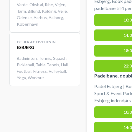
Esbjerg. Book pade
Varde
,
Oksbøl
,
Ribe
,
Vejen
,
padelbane til 4 personer. Gratis parkering
Tarm
,
Billund
,
Kolding
,
Vejle
,
din bane og spille
Odense
,
Aarhus
,
Aalborg
,
10:0
#udendørs-padel-e
København
esbjerg
14:0
OTHER ACTIVITIES IN
ESBJERG
18:0
Badminton
,
Tennis
,
Squash
,
Pickleball
,
Table Tennis
,
Hall
,
22:0
Football
,
Fitness
,
Volleyball
,
Padelbane, doubl
Yoga
,
Workout
Padel Esbjerg | Bo
Sport & Event Park
Esbjerg indendørs
Event Park Esbjerg
10:0
Event Parkens pade
padelbane. #padel-esbjerg #padel-tennis-esbjerg #spil-
14:0
padel-i-esbjerg