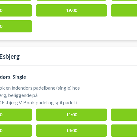
 modtager du en kode til døren, denne
il omklædnings faciliteterne.
0
19:00
0
Esbjerg
dørs, Single
ok en indendørs padelbane (single) hos
erg, beliggende på
 Esbjerg V. Book padel og spil padel i
rs padelbaner centralt i byen i Rocket
0
11:00
tæt ved Esbjerg.
0
14:00