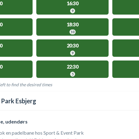
0
16:30
9
0
18:30
10
0
20:30
9
0
22:30
5
eft to find the desired times
LABLE ACTIVITIES
 Park Esbjerg
le, udendørs
ok en padelbane hos Sport & Event Park