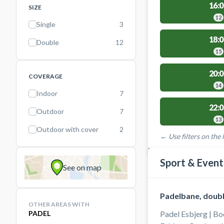
16:0
SIZE
12
Single
3
18:0
Double
12
15
20:0
COVERAGE
14
Indoor
7
22:0
Outdoor
7
13
Outdoor with cover
2
← Use filters on the l
FACILITIES WITH AVAI
Sport & Event
See on map
Padelbane, doub
OTHER AREAS WITH
PADEL
Padel Esbjerg | Bo