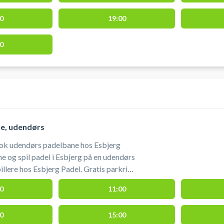
0
19:00
0
le, udendørs
ook udendørs padelbane hos Esbjerg
ne og spil padel i Esbjerg på en udendørs
hos Esbjerg Padel. Gratis parkring
dørs padelbaner i Esbjerg - ås det er
0
11:00
banerne hos Esbjerg Padel, hvis du er i
0
15:00
ske til og med uge 42. Når du har