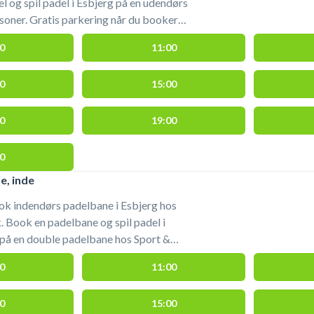
l og spil padel i Esbjerg på en udendørs
 når du booker
r padel. Du medbringer selv bat og bolde.
0
11:00
sbjerg #padel-esbjerg #padelbaner-i-
0
15:00
0
19:00
0
e, inde
ok indendørs padelbane i Esbjerg hos
. Book en padelbane og spil padel i
 på en double padelbane hos Sport &
. Gratis parkering findes ved Sport &
0
11:00
lbaner i Esbjerg ved booking af
0
15:00