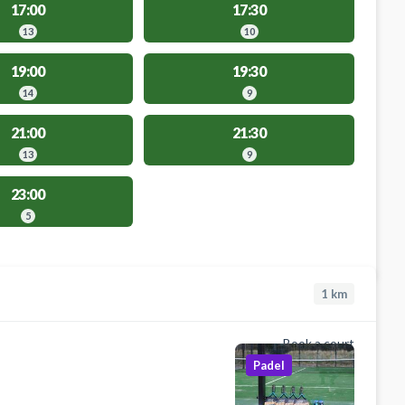
17:00
17:30
13
10
19:00
19:30
14
9
21:00
21:30
13
9
23:00
5
1
km
Book a court
Padel