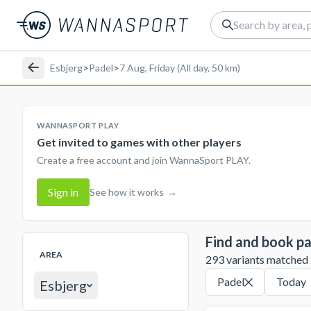
Esbjerg
>
Padel
>
7 Aug, Friday (All day, 50 km)
WANNASPORT PLAY
Get invited to games with other players
Create a free account and join WannaSport PLAY.
Sign in
See how it works
→
Find and book pa
AREA
293 variants matched in
Padel
Today
Esbjerg