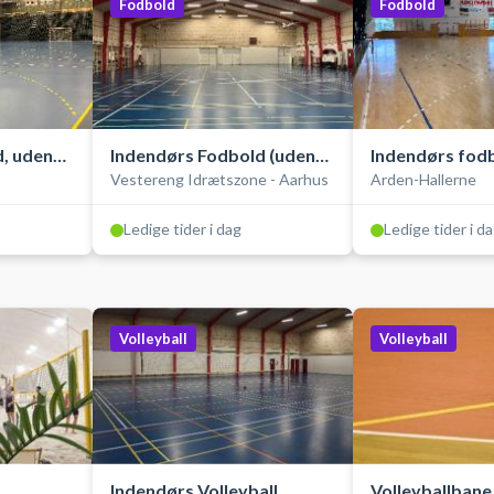
Fodbold
Fodbold
, uden
Indendørs Fodbold (uden
Indendørs fod
p
Vestereng Idrætszone - Aarhus
Arden-Hallerne
bander)
bander
Ledige tider i dag
Ledige tider i d
Volleyball
Volleyball
Indendørs Volleyball
Volleyballbane