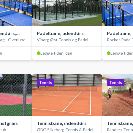
endørs,
Padelbane, udendørs
Padelbane, 
org - Overlund
Viborg Øst Tennis og Padel
Rocket Padel 
single
ag
Ledige tider i dag
Ledige tider
Tennis
Tennis
unstgræs
Tennisbane, indendørs
Tennisbane
klub
ØBG Silkeborg Tennis & Padel
Randers Tenni