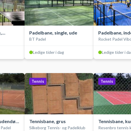
,
Padelbane, single, ude
Padelbane, ind
BT Padel
Rocket Padel Vib
double
Ledige tider i dag
Ledige tider i d
Tennis
Tennis
 udendørs
Tennisbane, grus
Tennisbane, k
 Padel
Silkeborg Tennis- og Padelklub
Resenbro tennis 