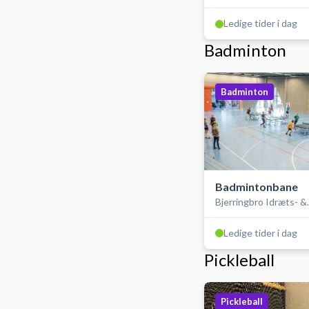
Ledige tider i dag
Badminton
Badminton
Badmintonbane
Bjerringbro Idræts- &
Kulturcenter
Ledige tider i dag
Pickleball
Pickleball