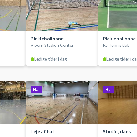
Pickleballbane
Pickleballbane
p
Viborg Stadion Center
Ry Tennisklub
Ledige tider i dag
Ledige tider i d
Hal
Hal
Leje af hal
Studio, dans