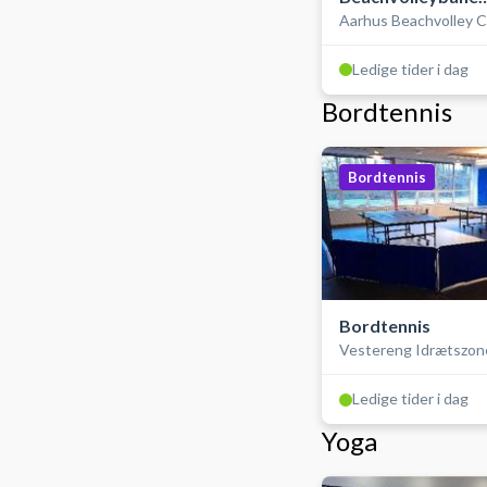
Aarhus Beachvolley C
indendørs
Beachdomen
Ledige tider i dag
Bordtennis
Bordtennis
Bordtennis
Vestereng Idrætszon
Ledige tider i dag
Yoga