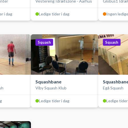
nter
Vestereng Idrætszone - Aarhus
Globus1 Idræ
er i dag
Ledige tider i dag
Ingen ledige
Squash
Squash
Squashbane
Squashbane
sh
Viby Squash Klub
Egå Squash
ag
Ledige tider i dag
Ledige tider