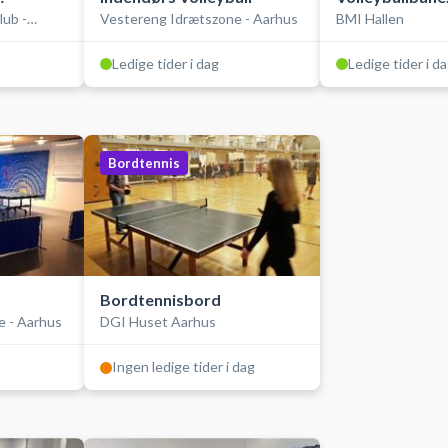
lub -
Vestereng Idrætszone - Aarhus
BMI Hallen
(VolleyCourt30
Ledige tider i dag
Ledige tider i d
Bordtennis
Bordtennisbord
e - Aarhus
DGI Huset Aarhus
Ingen ledige tider i dag