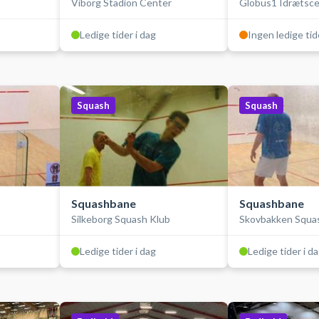
p
Viborg Stadion Center
Globus1 Idrætsce
Ledige tider i dag
Ingen ledige tid
Squash
Squash
Squashbane
Squashbane
Silkeborg Squash Klub
Skovbakken Squa
Ledige tider i dag
Ledige tider i d