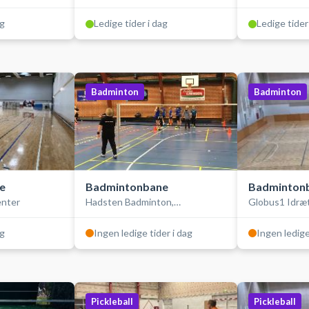
ag
Ledige tider i dag
Ledige tider
Badminton
Badminton
e
Badmintonbane
Badminton
enter
Hadsten Badminton,
Globus1 Idræ
Østervangshallen
ag
Ingen ledige tider i dag
Ingen ledige
Pickleball
Pickleball