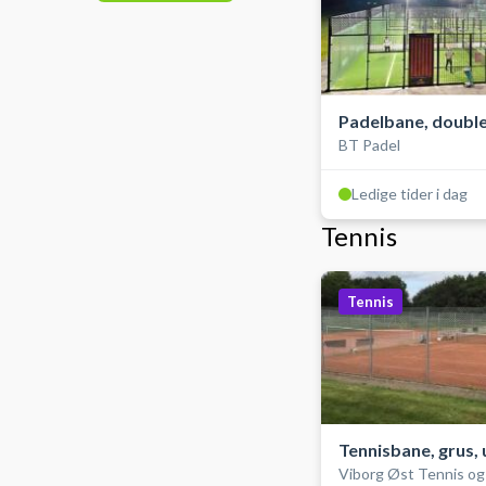
Padelbane, double
BT Padel
udendørs
Ledige tider i dag
Tennis
Tennis
Tennisbane, grus,
Viborg Øst Tennis og
med lys