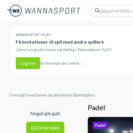
WANNASPORT PLAY
Få invitationer til spil med andre spillere
Opret en gratis konto og deltag i WannaSport PLAY.
Log ind
Se hvordan det virker
→
Oversigt over baner og aktiviteter
Bjerringbro
Padel
Noget gik galt
Padel
Gå til forsiden