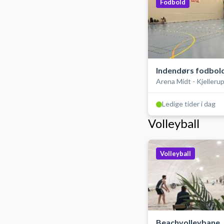
Fodbold
Indendørs fodbold
Arena Midt - Kjelleru
bander (futsal)
Ledige tider i dag
Volleyball
Volleyball
Beachvolleybane