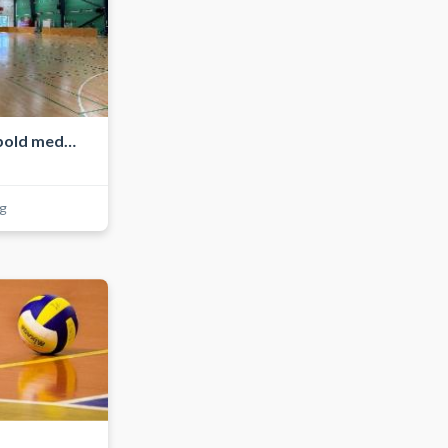
bold med
ag