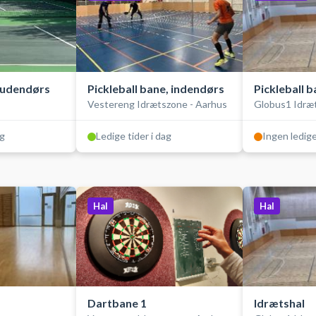
 udendørs
Pickleball bane, indendørs
Pickleball 
Vestereng Idrætszone - Aarhus
Globus1 Idræ
ag
Ledige tider i dag
Ingen ledige
Hal
Hal
Dartbane 1
Idrætshal