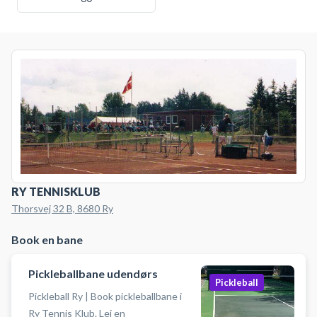
RY TENNISKLUB
Thorsvej 32 B, 8680 Ry
Book en bane
Pickleballbane udendørs
Pickleball
Pickleball Ry | Book pickleballbane i
Ry Tennis Klub. Lej en