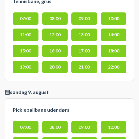
Tennisbane, grus
07:00
08:00
09:00
10:00
11:00
12:00
13:00
14:00
15:00
16:00
17:00
18:00
19:00
20:00
21:00
22:00
søndag 9. august
Pickleballbane udendørs
07:00
08:00
09:00
10:00