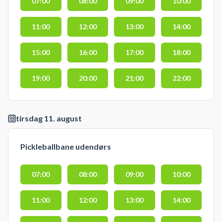
07:00
08:00
09:00
10:00
11:00
12:00
13:00
14:00
15:00
16:00
17:00
18:00
19:00
20:00
21:00
22:00
tirsdag 11. august
Pickleballbane udendørs
07:00
08:00
09:00
10:00
11:00
12:00
13:00
14:00