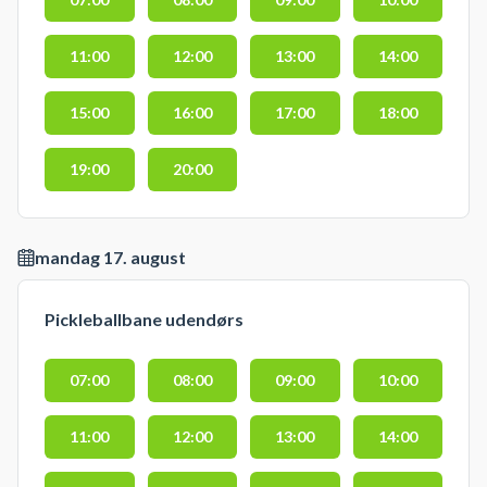
11:00
12:00
13:00
14:00
15:00
16:00
17:00
18:00
19:00
20:00
mandag 17. august
Pickleballbane udendørs
07:00
08:00
09:00
10:00
11:00
12:00
13:00
14:00