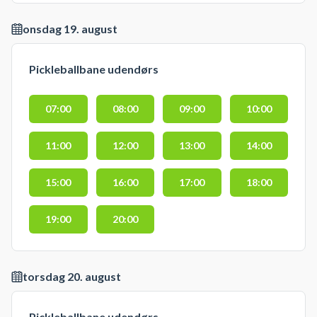
onsdag 19. august
Pickleballbane udendørs
07:00
08:00
09:00
10:00
11:00
12:00
13:00
14:00
15:00
16:00
17:00
18:00
19:00
20:00
torsdag 20. august
Pickleballbane udendørs