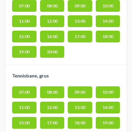
07:00
08:00
09:00
10:00
11:00
12:00
13:00
14:00
15:00
16:00
17:00
18:00
19:00
20:00
Tennisbane, grus
07:00
08:00
09:00
10:00
11:00
12:00
13:00
14:00
15:00
17:00
18:00
19:00