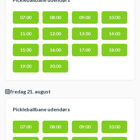
07:00
08:00
09:00
10:00
11:00
12:00
13:00
14:00
15:00
16:00
17:00
18:00
19:00
20:00
fredag 21. august
Pickleballbane udendørs
07:00
08:00
09:00
10:00