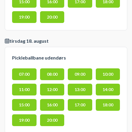
15:00
16:00
17:00
18:00
19:00
20:00
tirsdag 18. august
Pickleballbane udendørs
07:00
08:00
09:00
10:00
11:00
12:00
13:00
14:00
15:00
16:00
17:00
18:00
19:00
20:00