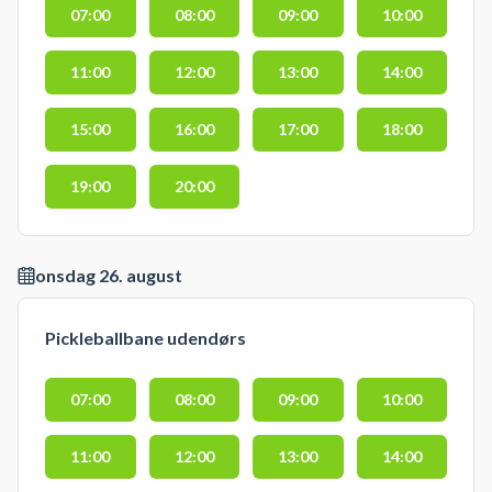
07:00
08:00
09:00
10:00
11:00
12:00
13:00
14:00
15:00
16:00
17:00
18:00
19:00
20:00
onsdag 26. august
Pickleballbane udendørs
07:00
08:00
09:00
10:00
11:00
12:00
13:00
14:00