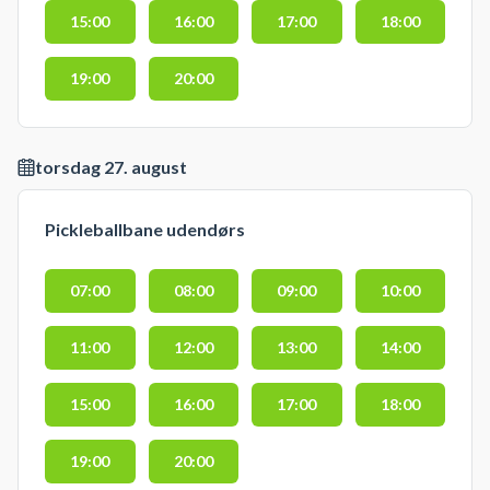
15:00
16:00
17:00
18:00
19:00
20:00
torsdag 27. august
Pickleballbane udendørs
07:00
08:00
09:00
10:00
11:00
12:00
13:00
14:00
15:00
16:00
17:00
18:00
19:00
20:00