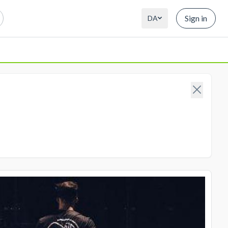
Sign in
DA