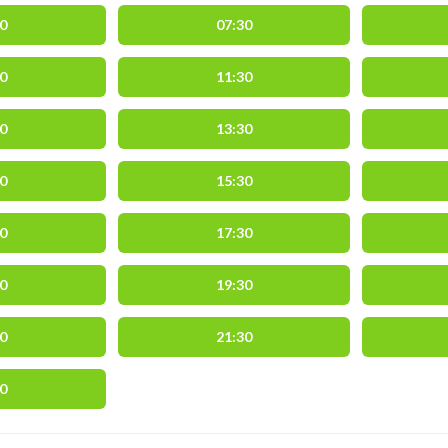
00
07:30
00
11:30
00
13:30
00
15:30
00
17:30
00
19:30
00
21:30
00