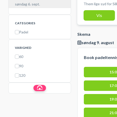
Them lige syd for S
søndag 6. sept.
Match Padel i Salten. Gratis låne bat og bolde kan købes i Ma
Vis
Padel Salten. #Padle-Salten #Padel-tennis-Them #Padel-
Silkeborg-syd
CATEGORIES
Padel
Skema
søndag 9. august
VARIGHED
60
Book padeltennis
90
15:
120
17:
19:
21: