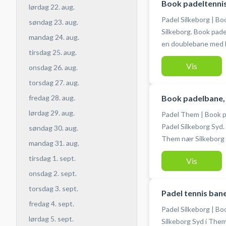
Book padeltennis
lørdag 22. aug.
Padel Silkeborg | B
søndag 23. aug.
Silkeborg. Book pade
mandag 24. aug.
en doublebane med højt til loftet. Gra
tirsdag 25. aug.
købes i Match Padel i Them 
Vis
onsdag 26. aug.
ved booking af padelbane i Them. #P
#Padelbane-ved-Th
torsdag 27. aug.
Book padelbane, 
fredag 28. aug.
lørdag 29. aug.
Padel Them | Book p
Padel Silkeborg Syd.
søndag 30. aug.
Them nær Silkeborg på en af indendørs padelbanerne hos
mandag 31. aug.
Match Padel i Them. Gratis låne bat og bolde kan købes 
tirsdag 1. sept.
Vis
padelcentret i Them. Gratis parkering ved booking af pade
onsdag 2. sept.
Them ved Silkeborg. #Padel-Silkeborg #Padel-them #Padel
salten
torsdag 3. sept.
Padel tennis ban
fredag 4. sept.
Padel Silkeborg | B
lørdag 5. sept.
Silkeborg Syd i Them