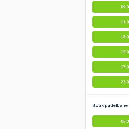
09:
11:
13:
15:
17:
22:
Book padelbane, 
05: