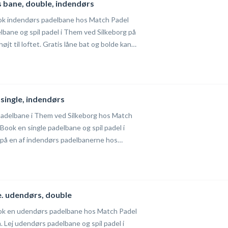
 bane, double, indendørs
ook indendørs padelbane hos Match Padel
lbane og spil padel i Them ved Silkeborg på
tis låne bat og bolde kan
syd for Silkeborg. Gratis parkering
adel-Them #Padel-salten
em #Book-padel
single, indendørs
adelbane i Them ved Silkeborg hos Match
 Book en single padelbane og spil padel i
i
l i
-
e. udendørs, double
ook en udendørs padelbane hos Match Padel
. Lej udendørs padelbane og spil padel i