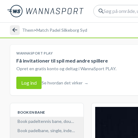
Them
>
Match Padel Silkeborg Syd
WANNASPORT PLAY
Få invitationer til spil med andre spillere
Opret en gratis konto og deltag i WannaSport PLAY.
Log ind
Se hvordan det virker
→
BOOK EN BANE
Book padeltennis bane, double, indendørs
Book padelbane, single, indendørs