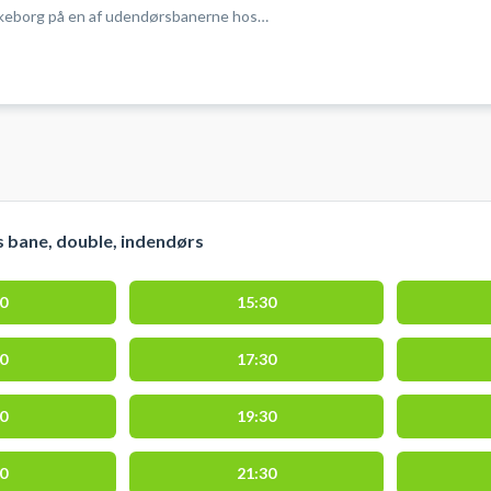
ilkeborg på en af udendørsbanerne hos
tch
 bane, double, indendørs
00
15:30
00
17:30
00
19:30
00
21:30