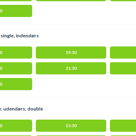
00
single, indendørs
30
19:30
00
21:30
00
e. udendørs, double
00
15:30