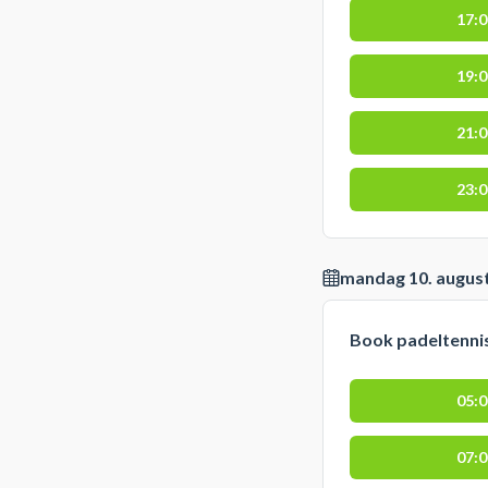
17:
19:
21:
23:
mandag 10. augus
Book padeltennis
05:
07: