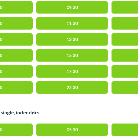
00
09:30
00
11:30
00
13:30
00
15:30
00
17:30
00
22:30
single, indendørs
00
05:30