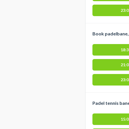
23:
Book padelbane, 
18:
21:
23:
Padel tennis ban
15: