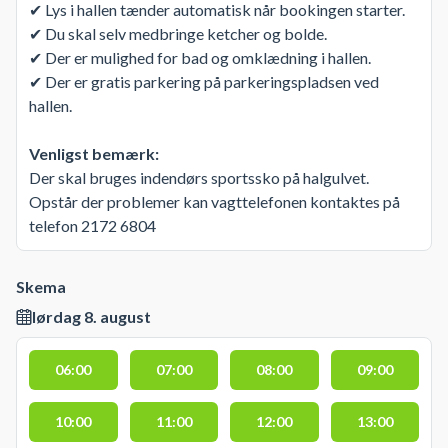
✔ Lys i hallen tænder automatisk når bookingen starter.
✔ Du skal selv medbringe ketcher og bolde.
✔ Der er mulighed for bad og omklædning i hallen.
✔ Der er gratis parkering på parkeringspladsen ved
hallen.
Venligst bemærk:
Der skal bruges indendørs sportssko på halgulvet.
Opstår der problemer kan vagttelefonen kontaktes på
telefon 2172 6804
Skema
lørdag 8. august
06:00
07:00
08:00
09:00
10:00
11:00
12:00
13:00