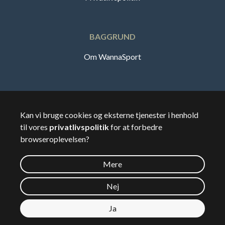
BAGGRUND
Om WannaSport
Dansk
Kan vi bruge cookies og eksterne tjenester i henhold
til vores
privatlivspolitik
for at forbedre
🇸🇪
Sverige
browseroplevelsen?
Mere
©
2026
Wannasport.dk
Nej
Ja
Privatdata