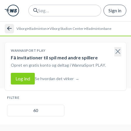
Sign in
>
>
>
Viborg
Badminton
Viborg Stadion Center
Badmintonbane
WANNASPORT PLAY
Få invitationer til spil med andre spillere
Opret en gratis konto og deltag i WannaSport PLAY.
Log ind
Se hvordan det virker
→
FILTRE
60