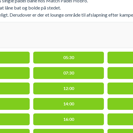
rs single padel bane hos Match Padel Hobro.
at låne bat og bolde på stedet.
igt. Derudover er der et lounge område til afslapning efter kampe
05:30
07:30
12:00
14:00
16:00