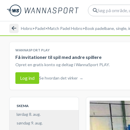
Hobro
>
Padel
>
Match Padel Hobro
>
Book padelbane, single, 
WANNASPORT PLAY
Få invitationer til spil med andre spillere
Opret en gratis konto og deltag i WannaSport PLAY.
Log ind
Se hvordan det virker
→
SKEMA
lørdag 8. aug.
søndag 9. aug.