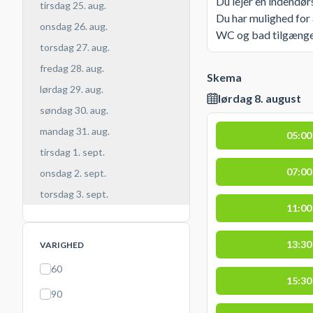
Du lejer en indendø
tirsdag 25. aug.
Du har mulighed for 
onsdag 26. aug.
WC og bad tilgængel
torsdag 27. aug.
fredag 28. aug.
Skema
lørdag 29. aug.
lørdag 8. august
søndag 30. aug.
mandag 31. aug.
05:00
tirsdag 1. sept.
07:00
onsdag 2. sept.
torsdag 3. sept.
11:00
13:30
VARIGHED
60
15:30
90