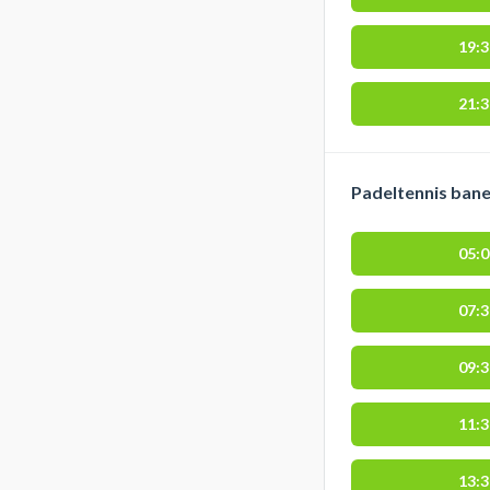
19:
21:
Padeltennis bane
05:
07:
09:
11:
13: