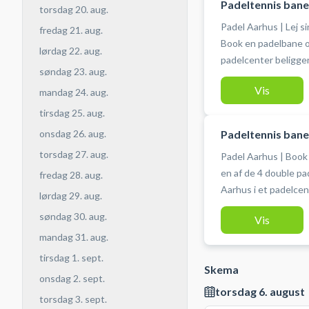
Padeltennis bane,
torsdag 20. aug.
Padel Aarhus | Lej s
fredag 21. aug.
Book en padelbane og
lørdag 22. aug.
padelcenter beligge
søndag 23. aug.
N ved Skejby. Gratis parkering foran padelcentret og bolde kan
Vis
mandag 24. aug.
købes og bat lejes i
en doublebane byder
tirsdag 25. aug.
indendørs double padel baner. #Pa
Padeltennis bane
onsdag 26. aug.
#Padeltennis-Aarhu
torsdag 27. aug.
Padel Aarhus | Book
en af de 4 double pa
fredag 28. aug.
Aarhus i et padelcen
lørdag 29. aug.
8200 Aarhus N - i Sk
søndag 30. aug.
Vis
Aarhus Nord. Bolde 
mandag 31. aug.
hos Padel Lounge i A
padelbane være en s
tirsdag 1. sept.
Skema
Odense også på en singlebane. #P
onsdag 2. sept.
#Paddel-Aarhus #Pa
torsdag 6. august
torsdag 3. sept.