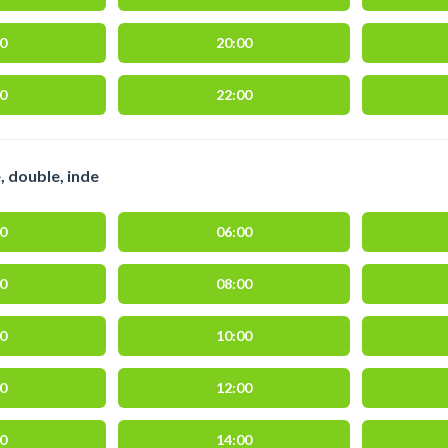
30
20:00
30
22:00
, double, inde
00
06:00
30
08:00
30
10:00
30
12:00
30
14:00