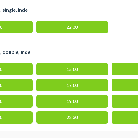
 single, inde
00
22:30
, double, inde
30
15:00
30
17:00
30
19:00
00
22:30