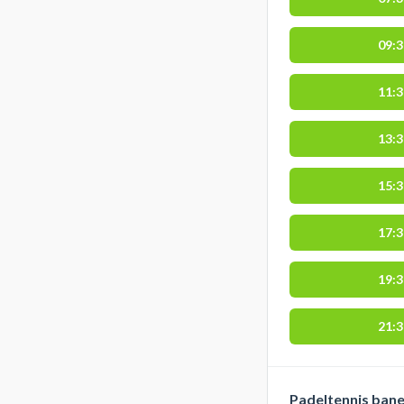
09:
11:
13:
15:
17:
19:
21:
Padeltennis bane