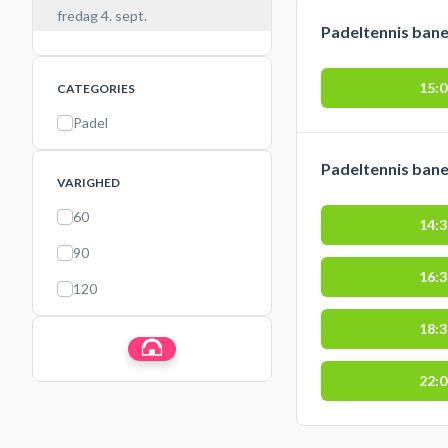
fredag 4. sept.
Padeltennis bane,
15:
CATEGORIES
Padel
Padeltennis bane
VARIGHED
60
14:
90
16:
120
18:
22: