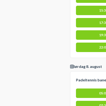
15:
17:
19:
22:
lørdag 8. august
Padeltennis bane,
05:
07: