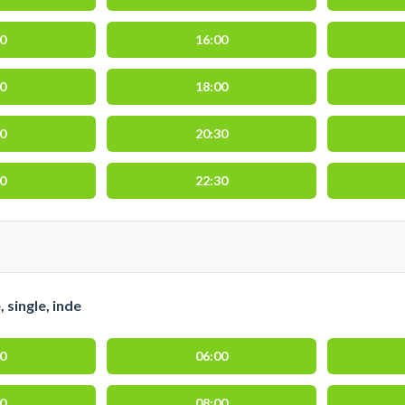
30
16:00
30
18:00
30
20:30
00
22:30
 single, inde
00
06:00
30
08:00