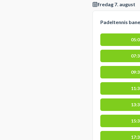
fredag 7. august
Padeltennis bane,
05:
07:
09:
11:
13:
15:
17: