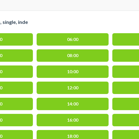
 single, inde
00
06:00
30
08:00
30
10:00
30
12:00
30
14:00
30
16:00
30
18:00