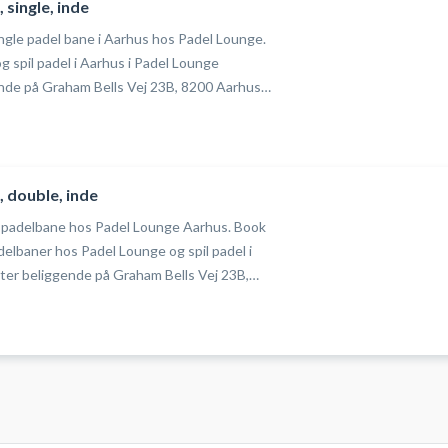
 single, inde
ingle padel bane i Aarhus hos Padel Lounge.
 spil padel i Aarhus i Padel Lounge
nde på Graham Bells Vej 23B, 8200 Aarhus
 hele åbningstiden. Skal din padel bane være
 Padel Lounge i Aarhus også på 4
del-tennis-Aarhus
, double, inde
s #Padel-Aarhus
 padelbane hos Padel Lounge Aarhus. Book
delbaner hos Padel Lounge og spil padel i
ter beliggende på Graham Bells Vej 23B,
ejby. Gratis parkering ved padelcentret i
og bat kan lånes ved booking af padelbaner
arhus i hele åbningstiden. Skal din
ingle padelbane byder Padel Lounge i
addel-tennis-Aarhus
del-Aarhus