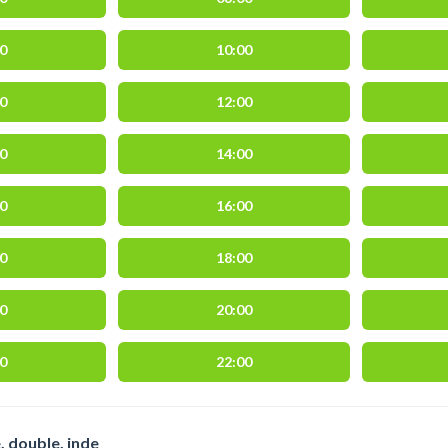
30
10:00
30
12:00
30
14:00
30
16:00
30
18:00
30
20:00
30
22:00
, double, inde