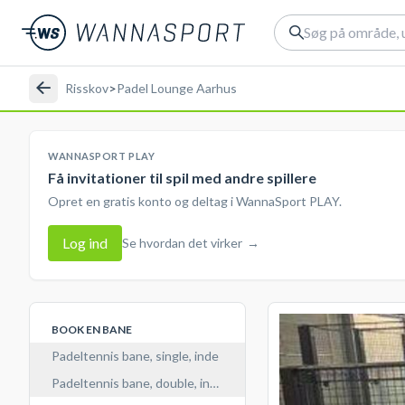
Risskov
>
Padel Lounge Aarhus
WANNASPORT PLAY
Få invitationer til spil med andre spillere
Opret en gratis konto og deltag i WannaSport PLAY.
Log ind
Se hvordan det virker
→
BOOK EN BANE
Padeltennis bane, single, inde
Padeltennis bane, double, inde