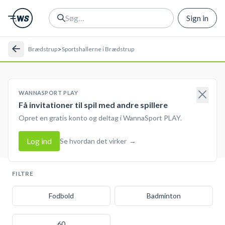
Sign in
>
Brædstrup
Sportshallerne i Brædstrup
WANNASPORT PLAY
Få invitationer til spil med andre spillere
Opret en gratis konto og deltag i WannaSport PLAY.
Log ind
Se hvordan det virker
→
FILTRE
Fodbold
Badminton
60