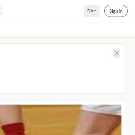
Sign in
DA