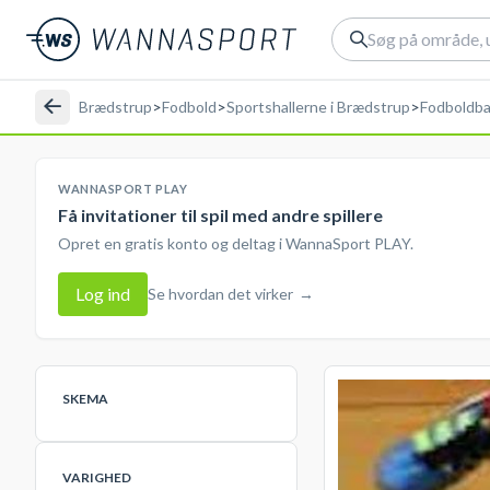
Brædstrup
>
Fodbold
>
Sportshallerne i Brædstrup
>
Fodboldb
WANNASPORT PLAY
Få invitationer til spil med andre spillere
Opret en gratis konto og deltag i WannaSport PLAY.
Log ind
Se hvordan det virker
→
SKEMA
VARIGHED