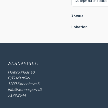
Du lejer nu en fodbo
Skema
Lokation
Højbro Plads 10
C/O Matrikel
1200 København K
info@wannasport.dk
7199 2644