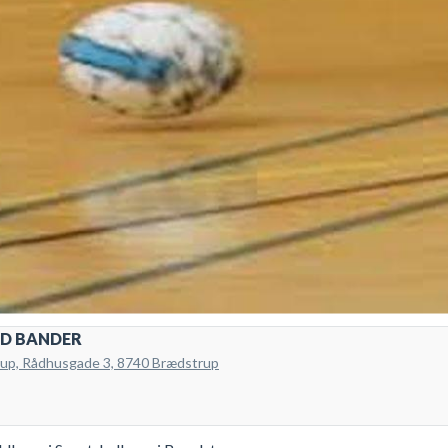
D BANDER
trup, Rådhusgade 3, 8740 Brædstrup