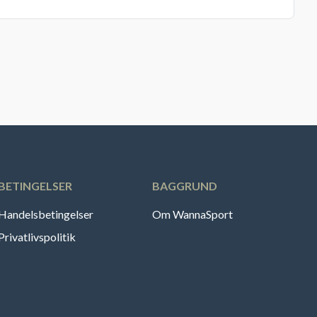
BETINGELSER
BAGGRUND
Handelsbetingelser
Om WannaSport
Privatlivspolitik