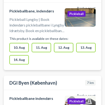
Book a court
Pickleballbane, indendørs
Pickleball
Pickleball Lyngby | Book
indendørs pickleballbane i Lyngby
Idrætsby. Book en pickleballbane
og spil pickleball i Lyngby i
This product is available on these dates:
Idrætsbyens Det er muligt at låne
bat og bolde på stedet. Du skal
10. Aug
11. Aug
12. Aug
13. Aug
selv tage net op og ned. Der skal
benyttes indendørssko, som ikke
14. Aug
sætter mærker. Der er mulighed
for bad og omklædning.
DGI Byen (København)
7
km
Book a court
Pickleballbane indendørs
Pickleball