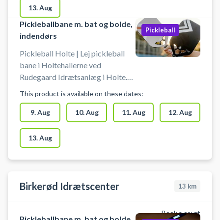
13. Aug
Pickleballbane m. bat og bolde,
Pickleball
indendørs
Pickleball Holte | Lej pickleball
bane i Holtehallerne ved
Rudegaard Idrætsanlæg i Holte.
Lej en af Rudegaard Idrætsanlægs
This product is available on these dates:
indendørs pickleball baner i
Holtehallerne og spil pickleball i
9. Aug
10. Aug
11. Aug
12. Aug
Holte. Pickleball bane er med
bolde og bat til 4 pickleball
13. Aug
spillere.
Birkerød Idrætscenter
13
km
Book a court
Pickleballbane m. bat og bolde,