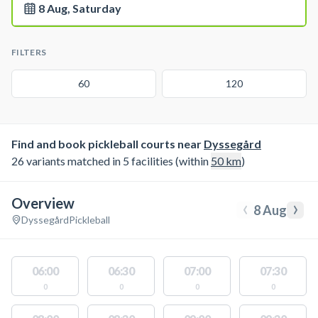
8 Aug, Saturday
FILTERS
60
120
Find and book pickleball courts near
Dyssegård
26 variants matched in 5 facilities (within
50
km
)
Overview
‹
›
8 Aug
Dyssegård
Pickleball
06:00
06:30
07:00
07:30
0
0
0
0