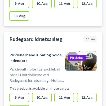
bat og bolde, når du booker en
9. Aug
10. Aug
11. Aug
12. Aug
Pickleball bane i Ballerup Super
Arena. Gratis parkeringspladser
13. Aug
foran arenaen ved booking af
pickleball. Omklædning &
badefaciliteter er til rådighed ved
booking af bane til pickleball.
Rudegaard Idrætsanlæg
11
km
Book a court
Pickleballbane u. bat og bolde,
Pickleball
indendørs
Pickleball Holte | Lej pickleball
bane i Holtehallerne ved
Rudegaard Idrætsanlæg i Holte.
Lej en af Rudegaard Idrætsanlægs
This product is available on these dates:
indendørs pickleball baner i
Holtehallerne og spil pickleball i
9. Aug
10. Aug
11. Aug
12. Aug
Holte.