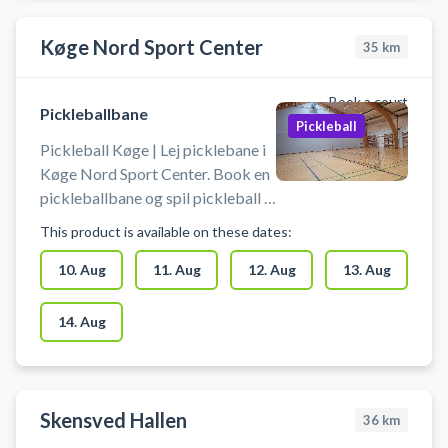
Køge Nord Sport Center
35
km
Book a court
Pickleballbane
Pickleball
Pickleball Køge | Lej picklebane i
Køge Nord Sport Center. Book en
pickleballbane og spil pickleball i
Køge på en af pickleballbanerne i
This product is available on these dates:
hallerne ved Køge Nord
Sportcenter.
10. Aug
11. Aug
12. Aug
13. Aug
14. Aug
Skensved Hallen
36
km