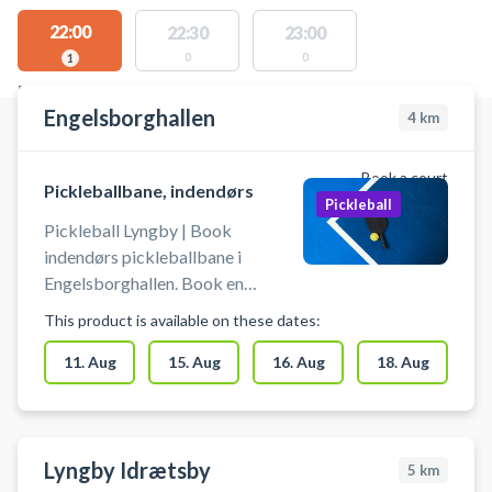
22:00
22:30
23:00
0
0
1
FACILITIES WITH AVAILABLE ACTIVITIES
Engelsborghallen
4
km
Book a court
Pickleballbane, indendørs
Pickleball
Pickleball Lyngby | Book
indendørs pickleballbane i
Engelsborghallen. Book en
pickleballbane og spil pickleball i
This product is available on these dates:
Engelsborghallen Det er muligt at
låne bat og bolde på stedet. Du
11. Aug
15. Aug
16. Aug
18. Aug
skal selv tage net op og ned. Der
skal benyttes indendørssko, som
ikke sætter mærker. Der er
mulighed for bad og omklædning.
Lyngby Idrætsby
5
km