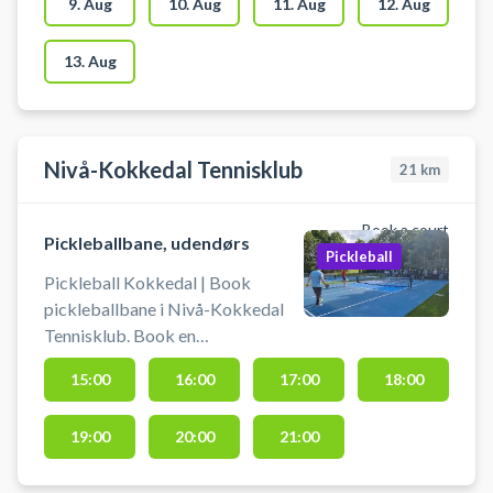
hallen i Sengeløse ved booking af
9. Aug
10. Aug
11. Aug
12. Aug
pickleball. Omklædningsrum og
hallen åbnes/lukkes en halv time
13. Aug
før/efter anvendelse af hallen.
Nivå-Kokkedal Tennisklub
21
km
Book a court
Pickleballbane, udendørs
Pickleball
Pickleball Kokkedal | Book
pickleballbane i Nivå-Kokkedal
Tennisklub. Book en
pickleballbane og spil pickleball i
15:00
16:00
17:00
18:00
Kokkedal på de 3 nyanlagt
udendørs pickleballbaner
19:00
20:00
21:00
beliggende ved tennisklubben
mellem Nivå og Kokkedal.