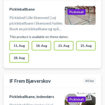
Book a court
Pickleballbane
Pickleball
Pickleball Lille Skensved | Lej
pickleballbane i Skensved Hallen.
Book en pickleballbane og spil
pickleball i Skensved på en af de
This product is available on these dates:
mange pickleballbaner i
Skensvedhallen beliggende på
11. Aug
18. Aug
21. Aug
25. Aug
Højelsevej 1B, 4632 Lille
Skensved.
28. Aug
IF Frem Bjæverskov
44
km
Book a court
Pickleballbane, indendørs
Pickleball
Pickleball Bjæverskov | Lej