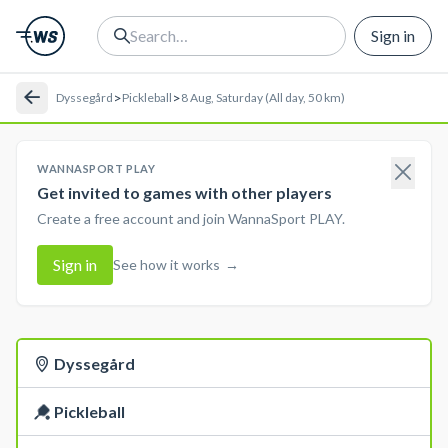
Sign in
>
>
Dyssegård
Pickleball
8 Aug, Saturday (All day, 50 km)
WANNASPORT PLAY
Get invited to games with other players
Create a free account and join WannaSport PLAY.
Sign in
See how it works
→
Dyssegård
Pickleball