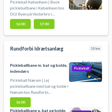
Pickleball København | Book
pickleballbane i København hos
DGI Byen på Vesterbro i
København – spil pickleball midt i
16:00
17:00
byen. Der er 4 pickleballbaner klar
til booking - centralt beliggende
hos DGI Byen København. DGI
Byen på Tietgensgade 65, 1704
Rundforbi Idrætsanlæg
10
km
København V, byder udover leje af
pickleballbaner på flere andre
sportsaktiviteter som badminton,
Book a court
Pickleballbane m. bat og bolde,
bordtennis m.fl. i samme lokaler.
Pickleball
indendørs
Pickleball Nærum | Lej
pickleballbane med bat og bolde i
Nærum hos Rundforbi
Idrætsanlæg. Pickleballbanen er
16:00
indendørs, og der spilles på baner,
hvor der også spilles badminton.
Pickleballbane u. bat og bolde,