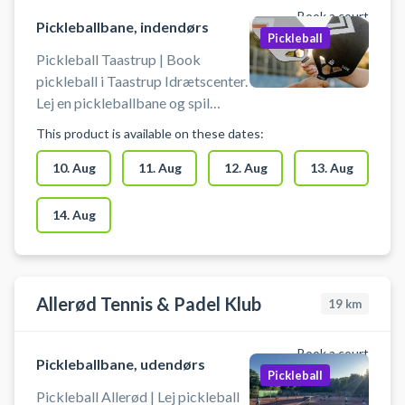
Book a court
Pickleballbane, indendørs
Pickleball
Pickleball Taastrup | Book
pickleball i Taastrup Idrætscenter.
Lej en pickleballbane og spil
pickleball i Taastrup. Medbring
This product is available on these dates:
selv bat og bolde, når du booker
en pickleballbane i Taastrup
10. Aug
11. Aug
12. Aug
13. Aug
Idrætscenter. Du finder gratis
parkering lige ved idrætscentret.
14. Aug
Allerød Tennis & Padel Klub
19
km
Book a court
Pickleballbane, udendørs
Pickleball
Pickleball Allerød | Lej pickleball