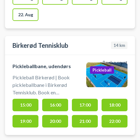
22. Aug
Birkerød Tennisklub
14
km
Book a court
Pickleballbane, udendørs
Pickleball
Pickleball Birkerød | Book
pickleballbane i Birkerød
Tennisklub. Book en
pickleballbane og spil pickleball i
15:00
16:00
17:00
18:00
Birkerød på de 3 nyanlagt
udendørs pickleballbaner
19:00
20:00
21:00
22:00
beliggende ved tennisklubben i
Birkerød.