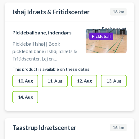
Ishøj Idræts & Fritidscenter
16
km
Book a court
Pickleballbane, indendørs
Pickleball
Pickleball Ishøj | Book
pickleballbane i Ishøj Idræts &
Fritidscenter. Lej en
pickleballbane og spil pickleball i
This product is available on these dates:
Ishøj på en af banerne i hallerne
ved Ishøj Idræts & Fritidscenter,
10. Aug
11. Aug
12. Aug
13. Aug
hvor du kan parkere gratis ved
hallen. Medbring selv bat og
14. Aug
bolde.
Taastrup Idrætscenter
16
km