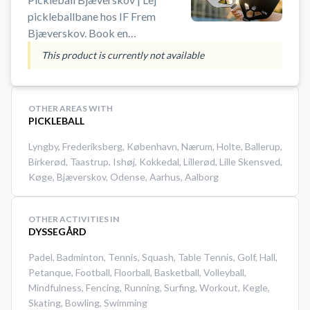
pickleballbane hos IF Frem
Bjæverskov. Book en
pickleballbane og spil pickleball i
This product is currently not available
Bjæverskov på en af de mange
indendørs pickleballbaner i
Skovbohallen i Bjæverskov.
OTHER AREAS WITH
#Picklebal-bjaeverskov #spil-
PICKLEBALL
pickleball #book-pickleball-bane
Lyngby
,
Frederiksberg
,
København
,
Nærum
,
Holte
,
Ballerup
,
Birkerød
,
Taastrup
,
Ishøj
,
Kokkedal
,
Lillerød
,
Lille Skensved
,
Køge
,
Bjæverskov
,
Odense
,
Aarhus
,
Aalborg
OTHER ACTIVITIES IN
DYSSEGÅRD
Padel
,
Badminton
,
Tennis
,
Squash
,
Table Tennis
,
Golf
,
Hall
,
Petanque
,
Football
,
Floorball
,
Basketball
,
Volleyball
,
Mindfulness
,
Fencing
,
Running
,
Surfing
,
Workout
,
Kegle
,
Skating
,
Bowling
,
Swimming