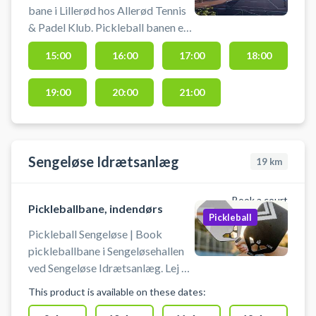
bane i Lillerød hos Allerød Tennis
& Padel Klub. Pickleball banen er
en udendørs hardcourt
15:00
16:00
17:00
18:00
pickleballbane. Book
pickleballbane og spil pickleball i
19:00
20:00
21:00
Allerød på en af de 4 udendørs
pickleballbaner. Udover 4
pickleballbaner, er der udendørs 9
tennisbaner på grus eller
Sengeløse Idrætsanlæg
hardcourt, 2 padelbaner og en
19
km
tennishal med 3 tennisbaner.
Medbring selv udstyr - bat og
Book a court
Pickleballbane, indendørs
bolde.
Pickleball
Pickleball Sengeløse | Book
pickleballbane i Sengeløsehallen
ved Sengeløse Idrætsanlæg. Lej en
pickleballbane og spil pickleball i
This product is available on these dates:
Sengeløse. Gratis parkering ved