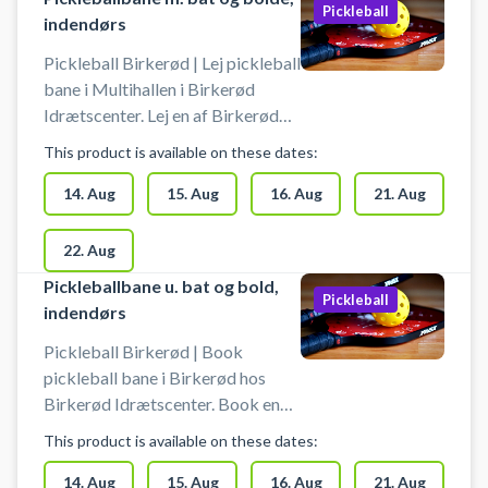
Pickleball
indendørs
Pickleball Birkerød | Lej pickleball
bane i Multihallen i Birkerød
Idrætscenter. Lej en af Birkerød
Idrætscenters pickleball baner i
This product is available on these dates:
multihallen og spil pickleball.
Pickleball bane er med bolde og
14. Aug
15. Aug
16. Aug
21. Aug
bat til 4 pickleball spillere.
22. Aug
Pickleballbane u. bat og bold,
Pickleball
indendørs
Pickleball Birkerød | Book
pickleball bane i Birkerød hos
Birkerød Idrætscenter. Book en
pickleball bane og spil pickleball i
This product is available on these dates:
Birkerød Idrætscenters multihal.
14. Aug
15. Aug
16. Aug
21. Aug