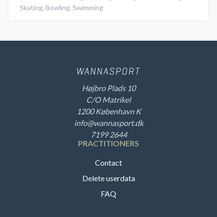
Skating
,
Bowling
,
Swimming
Højbro Plads 10
C/O Matrikel
1200 København K
info@wannasport.dk
7199 2644
PRACTITIONERS
Contact
Delete userdata
FAQ