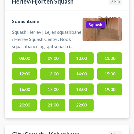
Herlev/Hjorten Squash
7
km
Book a court
Squashbane
Squash
Squash Herlev | Lej en squashbane
i Herlev Squash Center. Book
squashbanen og spil squash i
Herlev ikke langt fra Gladsaxe og
08:00
09:00
10:00
11:00
Ballerup. Du skal selv medbringe
ketcher og bolde. Spil squash i
12:00
13:00
14:00
15:00
Herlev. Lyset tændes når tiden
starter. Det er ikke tilladt at spille
med sorte såler!
16:00
17:00
18:00
19:00
20:00
21:00
22:00