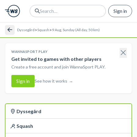
Sign in
>
>
Dyssegård
Squash
9 Aug, Sunday (All day, 50 km)
WANNASPORT PLAY
Get invited to games with other players
Create a free account and join WannaSport PLAY.
Sign in
See how it works
→
Dyssegård
Squash