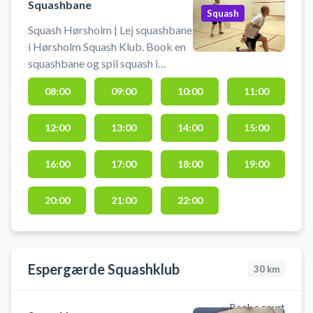
Squashbane
Squash
Squash Hørsholm | Lej squashbane
i Hørsholm Squash Klub. Book en
squashbane og spil squash i
Hørsholm på squashbanerne i
08:00
09:00
10:00
11:00
squashhallen hos Hørsholm
Squash Klub.
12:00
13:00
14:00
15:00
16:00
17:00
18:00
19:00
20:00
21:00
22:00
Espergærde Squashklub
30
km
Book a court