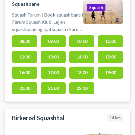
Book a court
Squashbane
Squash
Squash Farum | Book squashbane i
Farum Squash Klub. Lej en
squashbane og spil squash i Farum
på en af banerne ved byen
08:00
09:00
10:00
11:00
squashklub.
12:00
13:00
14:00
15:00
16:00
17:00
18:00
19:00
20:00
21:00
22:00
Birkerød Squashhal
14
km
Book a court