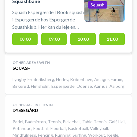
Squashbane
Squash
Squash Espergærde I Book squash
i Espergærde hos Espergærde
Squashklub. Her kan du leje en
squashbane som pay & play og
08:00
09:00
10:00
11:00
nemt finde en ledig tid, der passer
dig. Espergærde Squashklub
ligger i Espergærde Idrætsby i
OTHER AREAS WITH
Helsingør Kommune og er oplagt
SQUASH
valg, hvis du leder efter squash i
Espergærde, Helsingør eller
Lyngby
,
Frederiksberg
,
Herlev
,
København
,
Amager
,
Farum
,
nærområdet. Espergærde
Birkerød
,
Hørsholm
,
Espergærde
,
Odense
,
Aarhus
,
Aalborg
Squashklub hed tidligere
Helsingør Squash Klub.
OTHER ACTIVITIES IN
DYSSEGÅRD
Padel
,
Badminton
,
Tennis
,
Pickleball
,
Table Tennis
,
Golf
,
Hall
,
Petanque
,
Football
,
Floorball
,
Basketball
,
Volleyball
,
Mindfulness
,
Fencing
,
Running
,
Surfing
,
Workout
,
Kegle
,