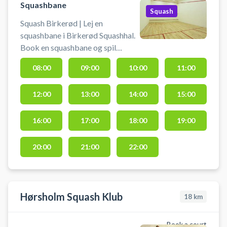
Squashbane
Squash
Squash Birkerød | Lej en
squashbane i Birkerød Squashhal.
Book en squashbane og spil
squash i Birkerød. Squashbanen
08:00
09:00
10:00
11:00
lejes uden yderligere udstyr, så
husk at medbringe bolde og
12:00
13:00
14:00
15:00
ketchere. Der er mulighed for
omklædning og bad.
16:00
17:00
18:00
19:00
20:00
21:00
22:00
Hørsholm Squash Klub
18
km
Book a court