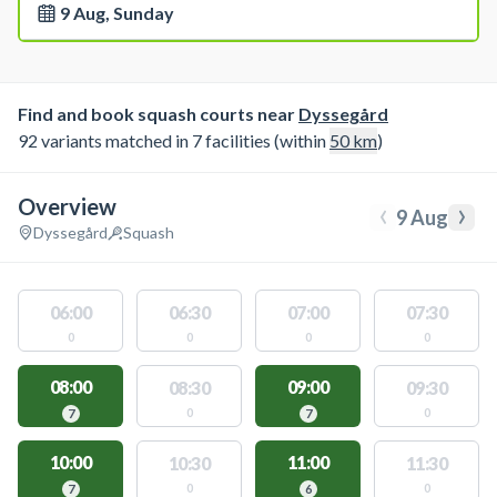
9 Aug, Sunday
Find and book squash courts near
Dyssegård
92 variants matched in 7 facilities (within
50
km
)
Overview
‹
›
9 Aug
Dyssegård
Squash
06:00
06:30
07:00
07:30
0
0
0
0
08:00
09:00
08:30
09:30
0
0
7
7
10:00
11:00
10:30
11:30
0
0
7
6