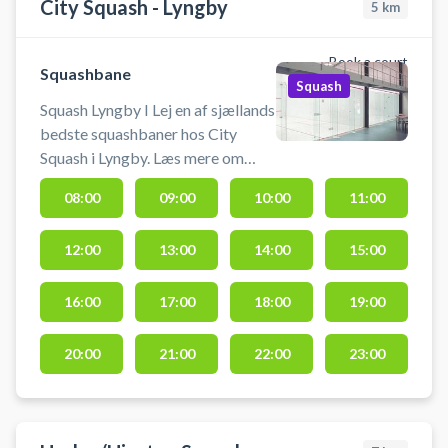
City Squash - Lyngby
5
km
Book a court
Squashbane
Squash
Squash Lyngby I Lej en af sjællands
bedste squashbaner hos City
Squash i Lyngby. Læs mere om
Danmarks største squashkæde på
08:00
09:00
10:00
11:00
citysquashlyngby.dk
12:00
13:00
14:00
15:00
16:00
17:00
18:00
19:00
20:00
21:00
22:00
23:00