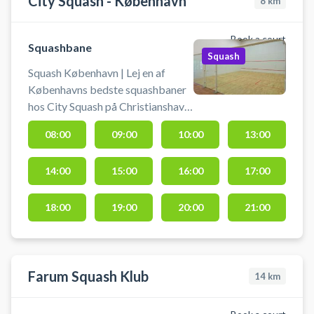
City Squash - København
8
km
Book a court
Squashbane
Squash
Squash København | Lej en af
Københavns bedste squashbaner
hos City Squash på Christianshavn.
Book squashbane og spil squash i
08:00
09:00
10:00
13:00
København på City Squashs
squashbaner på Kløvermarken,
14:00
15:00
16:00
17:00
København S.
18:00
19:00
20:00
21:00
Farum Squash Klub
14
km