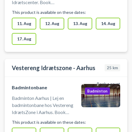
Idrætscenter. Book
badmintonbane og spil badminton
This product is available on these dates:
i Aarhus. Der kan tilkøbes ketcher
og bolde for kr. 50,00/person.
11. Aug
12. Aug
13. Aug
14. Aug
Anlægget er bemandet og net er
opsat. Man skal bruge
17. Aug
indendørssko. Der er
omklædningsrum.
Vestereng Idrætszone - Aarhus
25
km
Book a court
Badmintonbane
Badminton
Badminton Aarhus | Lej en
badmintonbane hos Vestereng
IdrætsZone i Aarhus. Book
badmintonbane og spil badminton
This product is available on these dates:
i Aarhus på en af Vestereng