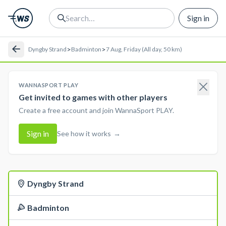
Sign in
>
>
Dyngby Strand
Badminton
7 Aug, Friday (All day, 50 km)
WANNASPORT PLAY
Get invited to games with other players
Create a free account and join WannaSport PLAY.
Sign in
See how it works
→
Dyngby Strand
Badminton