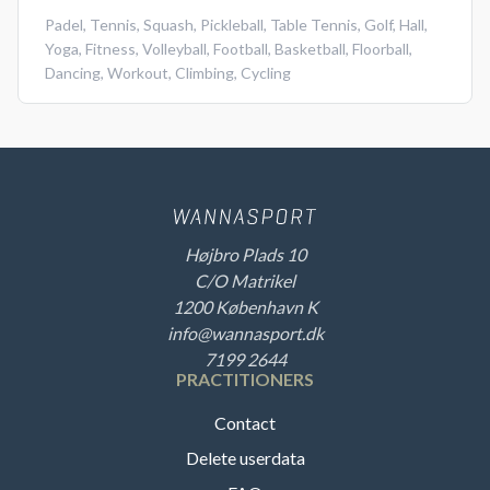
Padel
,
Tennis
,
Squash
,
Pickleball
,
Table Tennis
,
Golf
,
Hall
,
Yoga
,
Fitness
,
Volleyball
,
Football
,
Basketball
,
Floorball
,
Dancing
,
Workout
,
Climbing
,
Cycling
Højbro Plads 10
C/O Matrikel
1200 København K
info@wannasport.dk
7199 2644
PRACTITIONERS
Contact
Delete userdata