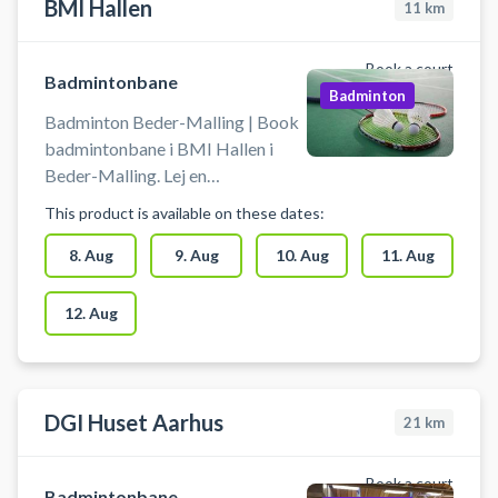
BMI Hallen
11
km
Book a court
Badmintonbane
Badminton
Badminton Beder-Malling | Book
badmintonbane i BMI Hallen i
Beder-Malling. Lej en
badmintonbane i 30 minutter ad
This product is available on these dates:
gangen og spil badminton i Beder-
Malling på en af de mange
8. Aug
9. Aug
10. Aug
11. Aug
badmintonbaner i BMI Hallen.
Praktisk information: 🏸
12. Aug
Medbring selv ketchere og bolde.
🏸 Sæt selv nettet op - de står
fremme i hallen.
DGI Huset Aarhus
21
km
Book a court
Badmintonbane