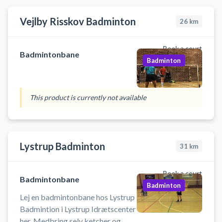
badminton bane i en time hos
Aarhus Badminton Klub og spil
Vejlby Risskov Badminton
26
km
badminton i Aarhus. Medbring
selv ketcher og bolde.
Book a court
Badmintonbane
Badminton
This product is currently not available
Lystrup Badminton
31
km
Book a court
Badmintonbane
Badminton
Lej en badmintonbane hos Lystrup
Badmintion i Lystrup Idrætscenter
her. Medbring selv ketcher og