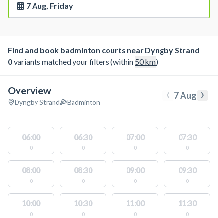
7 Aug, Friday
Find and book badminton courts near
Dyngby Strand
0
variants matched your filters (within
50
km
)
Overview
‹
›
7 Aug
Dyngby Strand
Badminton
06:00
06:30
07:00
07:30
0
0
0
0
08:00
08:30
09:00
09:30
0
0
0
0
10:00
10:30
11:00
11:30
0
0
0
0