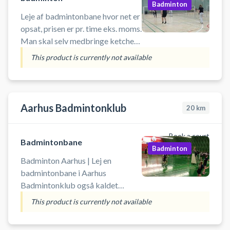
Badminton
Leje af badmintonbane hvor net er
opsat, prisen er pr. time eks. moms.
Man skal selv medbringe ketcher
og fjerbolde. I åbningstiden er der
This product is currently not available
fri adgang til hallen, så det er ikke
nødvendigt med nøgle
Aarhus Badmintonklub
20
km
Book a court
Badmintonbane
Badminton
Badminton Aarhus | Lej en
badmintonbane i Aarhus
Badmintonklub også kaldet
Aarhus AB. Det er muligt at leje
This product is currently not available
badmintonketcher og købe bolde
i badmintonhallens cafe. Book en