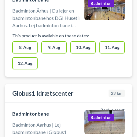
Badminton
Badminton Århus | Du lejer en
badmintonbane hos DGI Huset i
Aarhus. Lej badminton bane i
Aarhus og spil badminton i DGI
This product is available on these dates:
Århus badminton. Der er mulighed
for at leje ketcher i huset samt
8. Aug
9. Aug
10. Aug
11. Aug
købe badmintonbolde.
12. Aug
Globus1 Idrætscenter
23
km
Book a court
Badmintonbane
Badminton
Badminton Aarhus | Lej
badmintonbane i Globus1