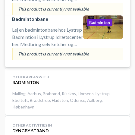
bolde.
This product is currently not available
Badmintonbane
Badminton
Lej en badmintonbane hos Lystrup
Badmintion i Lystrup Idrætscenter
her. Medbring selv ketcher og
bolde.
This product is currently not available
OTHER AREAS WITH
BADMINTON
Malling
,
Aarhus
,
Brabrand
,
Risskov
,
Horsens
,
Lystrup
,
Ebeltoft
,
Brædstrup
,
Hadsten
,
Odense
,
Aalborg
,
København
OTHER ACTIVITIES IN
DYNGBY STRAND