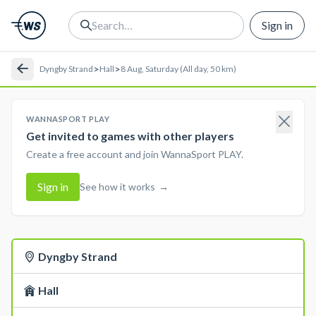
Sign in
>
>
Dyngby Strand
Hall
8 Aug, Saturday (All day, 50 km)
WANNASPORT PLAY
Get invited to games with other players
Create a free account and join WannaSport PLAY.
Sign in
See how it works
→
Dyngby Strand
Hall