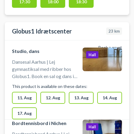
17:30
18:00
18:30
Globus1 Idrætscenter
23
km
Book a court
Studio, dans
Hall
Dansesal Aarhus | Lej
gymnastiksal med ribber hos
Globus1. Book en sal og dans i
Aarhus. Danse salen måler 12 x 12
This product is available on these dates:
m. Der er spejle på endevæggen i
dansesalen. Udstyr skal man selv
11. Aug
12. Aug
13. Aug
14. Aug
medbringe. Man skal bruge
indendørs sko. Boldspil er ikke
17. Aug
tilladt.
Bordtennisbord i Nichen
Hall
Bordtennisbord Aarhus | Lej