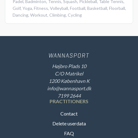
Padel
,
Badminton
,
Tennis
,
Squash
,
Pickleball
,
Table Tennis
,
Golf
,
Yoga
,
Fitness
,
Volleyball
,
Football
,
Basketball
,
Floorball
,
Dancing
,
Workout
,
Climbing
,
Cycling
Højbro Plads 10
C/O Matrikel
1200 København K
info@wannasport.dk
7199 2644
PRACTITIONERS
Contact
Delete userdata
FAQ