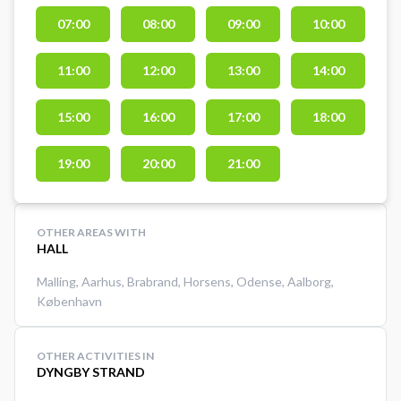
Book hele lokalet med i alt 11
07:00
08:00
09:00
10:00
dartbaner og spil dart i Aarhus
med en større gruppe af
11:00
12:00
13:00
14:00
dartspillere samtidigt. Dartlokalet
lejes i 60 min. ad gangen og
dartpile medbringes selv. Gratis
15:00
16:00
17:00
18:00
parkering 50 meter fra hallen ved
booking af dartbanerne i
19:00
20:00
21:00
Vestereng IdrætsZone.
OTHER AREAS WITH
HALL
Malling
,
Aarhus
,
Brabrand
,
Horsens
,
Odense
,
Aalborg
,
København
OTHER ACTIVITIES IN
DYNGBY STRAND