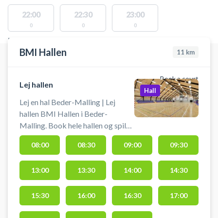
22:00
22:30
23:00
0
0
0
FACILITIES WITH AVAILABLE ACTIVITIES
BMI Hallen
11
km
Book a court
Lej hallen
Hall
Lej en hal Beder-Malling | Lej
hallen BMI Hallen i Beder-
Malling. Book hele hallen og spil
bl.a. volleyball, håndbold,
08:00
08:30
09:00
09:30
basketball, badminton eller
pickleball. BMI Hallen er
13:00
13:30
14:00
14:30
beliggende syd for Aarhus. Det er
nemt at komme til hallen og der er
gratis parkeringsmuligheder lige
15:30
16:00
16:30
17:00
foran hallen.