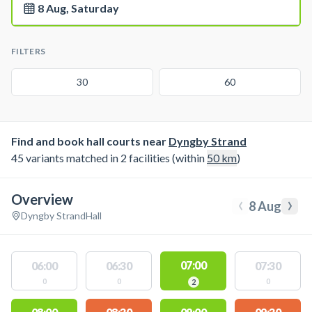
8 Aug, Saturday
FILTERS
30
60
Find and book hall courts near
Dyngby Strand
45 variants matched in 2 facilities (within
50
km
)
Overview
‹
›
8 Aug
Dyngby Strand
Hall
07:00
06:00
06:30
07:30
0
0
0
2