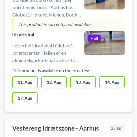
bordtennis-bord i Aarhus hos
Globus1 i lokalet Nichen. Book
bordtennisbord og spil bordtennis
This product is currently not available
i Aarhus. Anlægget er bemandet.
Idrætshal
Der skal bruges indendørssko. Der
Hall
er omklædningsrum. Prisen er inkl.
Lej en hel idrætshal i Globus1
leje af bat og bolde.
Idrætscenter. Hallen er en
almindelig idrætshal på 20x40
meter. Hallen kan også bruges
This product is available on these dates:
som indendørs fodboldbane med
bander. Man skal bruge
11. Aug
12. Aug
13. Aug
14. Aug
indendørssko. Anlægget er
bemandet. Der er omklædning.
17. Aug
#Book-indendørs-fodbold #Spil-
indendørs-fodbold #Indendørs-
fodbold-Aarhus #Fodboldbane-
Aarhus
Vestereng Idrætszone - Aarhus
25
km