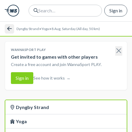
Sign in
>
>
Dyngby Strand
Yoga
8 Aug, Saturday (All day, 50 km)
WANNASPORT PLAY
Get invited to games with other players
Create a free account and join WannaSport PLAY.
Sign in
See how it works
→
Dyngby Strand
Yoga