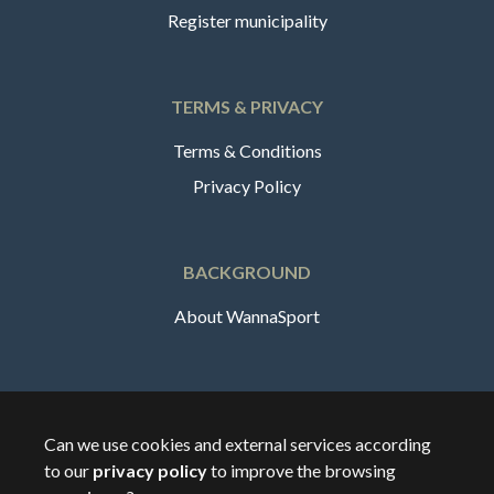
Register municipality
TERMS & PRIVACY
Terms & Conditions
Privacy Policy
BACKGROUND
About WannaSport
English
Can we use cookies and external services according
to our
privacy policy
to improve the browsing
🇸🇪
Sverige