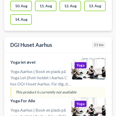
lokalet KUN benyttes til yoga,
10. Aug
11. Aug
12. Aug
13. Aug
meditation og mindfulness.
14. Aug
DGI Huset Aarhus
21
km
Join an activity
Yoga let øvet
Yoga
Yoga Aarhus | Book en plads på
Yoga Let Øvet-holdet i Aarhus C
hos DGI Huset Aarhus. For dig, der
har erfaring med yoga og er klar til
This product is currently not available
næste niveau. På dette hold
Yoga For Alle
arbejder vi med balance, styrke og
Yoga
mere avancerede yogastillinger i
Yoga Aarhus | Book en plads på
et fokuseret og dynamisk flow. Et