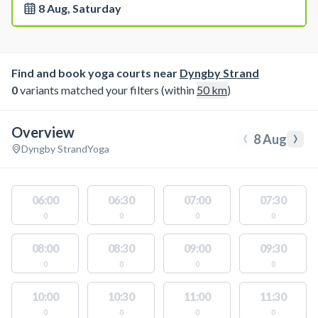
8 Aug, Saturday
Find and book yoga courts near
Dyngby Strand
0
variants matched your filters (within
50
km
)
Overview
‹
›
8 Aug
Dyngby Strand
Yoga
06:00
06:30
07:00
07:30
0
0
0
0
08:00
08:30
09:00
09:30
0
0
0
0
10:00
10:30
11:00
11:30
0
0
0
0