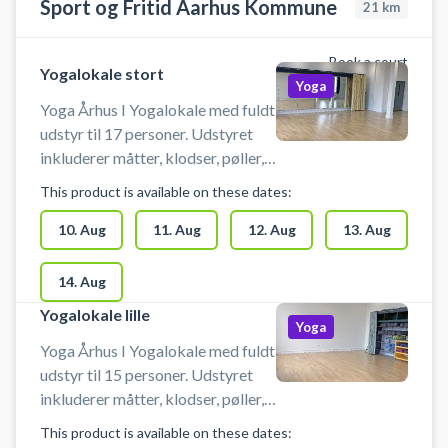
Sport og Fritid Aarhus Kommune
21
km
Book a court
Yogalokale stort
Yoga
Yoga Århus I Yogalokale med fuldt
udstyr til 17 personer. Udstyret
inkluderer måtter, klodser, pøller,
tæpper m.v. På grund af
This product is available on these dates:
bygningens konstruktion må
lokalet KUN benyttes til yoga,
10. Aug
11. Aug
12. Aug
13. Aug
meditation og mindfulness.
14. Aug
Yogalokale lille
Yoga
Yoga Århus I Yogalokale med fuldt
udstyr til 15 personer. Udstyret
inkluderer måtter, klodser, pøller,
tæpper m.v. På grund af
This product is available on these dates:
bygningens konstruktion må