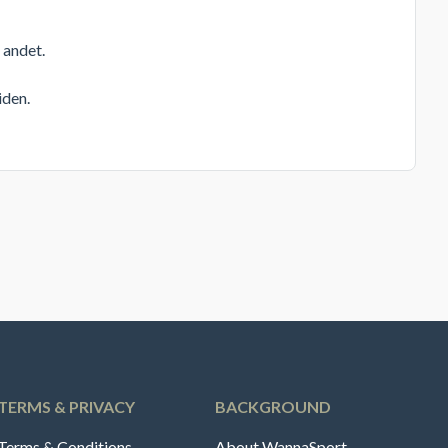
 andet.
iden.
TERMS & PRIVACY
BACKGROUND
Terms & Conditions
About WannaSport