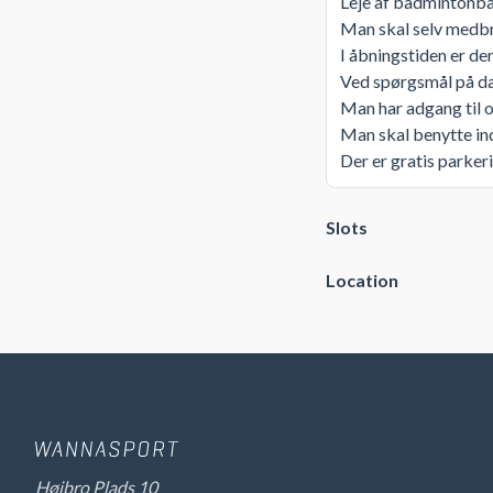
Leje af badmintonban
Man skal selv medbr
I åbningstiden er der
Ved spørgsmål på dag
Man har adgang til 
Man skal benytte in
Der er gratis parker
Slots
Location
Højbro Plads 10