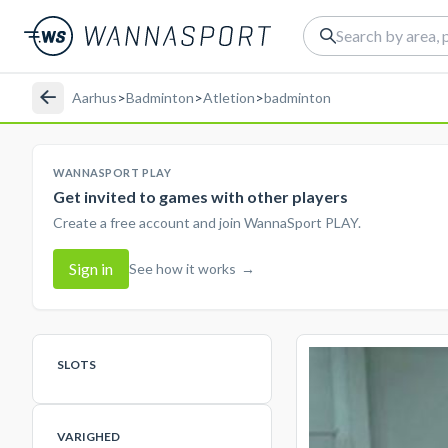
Aarhus
>
Badminton
>
Atletion
>
badminton
WANNASPORT PLAY
Get invited to games with other players
Create a free account and join WannaSport PLAY.
Sign in
See how it works
→
SLOTS
VARIGHED