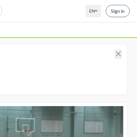
Sign in
EN