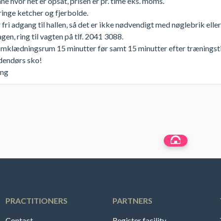
e hvor net er opsat, prisen er pr. time eks. moms.
inge ketcher og fjerbolde.
 fri adgang til hallen, så det er ikke nødvendigt med nøglebrik eller
en, ring til vagten på tlf. 2041 3088.
omklædningsrum 15 minutter før samt 15 minutter efter træningst
dendørs sko!
ing
PRACTITIONERS
PARTNERS
Contact
Register facility