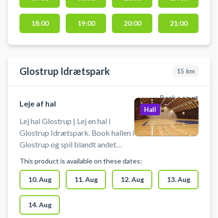
Booking af hallen kan foruden
indendørs fodbold bruges til
18:00
19:00
20:00
21:00
håndbold, pickleball eller
badminton. Der er net og mål til
rådighed. Der er gode muligheder
for parkering ved hallen.
Glostrup Idrætspark
15
km
Book a court
Leje af hal
Hall
Lej hal Glostrup | Lej en hal i
Glostrup Idrætspark. Book hallen i
Glostrup og spil blandt andet
indendørs tennis eller fodbold i
This product is available on these dates:
Glostrup. Booking af hallen kan
foruden indendørs tennis bruges
10. Aug
11. Aug
12. Aug
13. Aug
til indendørs fodbold, håndbold,
pickleball eller badminton. Der er
14. Aug
net og mål til rådighed. Der er