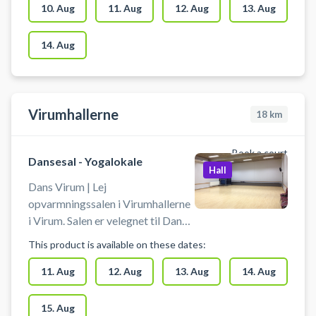
10. Aug
11. Aug
12. Aug
13. Aug
14. Aug
Virumhallerne
18
km
Book a court
Dansesal - Yogalokale
Hall
Dans Virum | Lej
opvarmningssalen i Virumhallerne
i Virum. Salen er velegnet til Dans,
Yoga, Idræt & Motion. Sales er
This product is available on these dates:
180 m2, som ligger i tilknytning til
hal 2. Salen kan mørkelægges og
11. Aug
12. Aug
13. Aug
14. Aug
har lyst trægulv. Der er trådløst
netværk og lydanlæg for
15. Aug