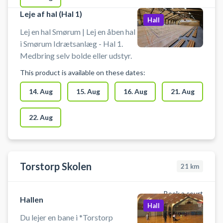
Leje af hal (Hal 1)
Hall
Lej en hal Smørum | Lej en åben hal
i Smørum Idrætsanlæg - Hal 1.
Medbring selv bolde eller udstyr.
This product is available on these dates:
14. Aug
15. Aug
16. Aug
21. Aug
22. Aug
Torstorp Skolen
21
km
Book a court
Hallen
Hall
Du lejer en bane i *Torstorp