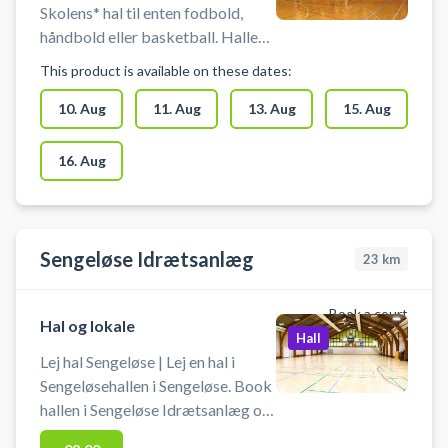
Skolens* hal til enten fodbold,
håndbold eller basketball. Hallen
på Torstorp Skole kan også
This product is available on these dates:
benyttes til badminton. Der er net,
mål og kurve til rådighed. Der er
10. Aug
11. Aug
13. Aug
15. Aug
mulighed for omklædning og bad.
16. Aug
Sengeløse Idrætsanlæg
23
km
Book a court
Hal og lokale
Hall
Lej hal Sengeløse | Lej en hal i
Sengeløsehallen i Sengeløse. Book
hallen i Sengeløse Idrætsanlæg og
spil blandt andet indendørs