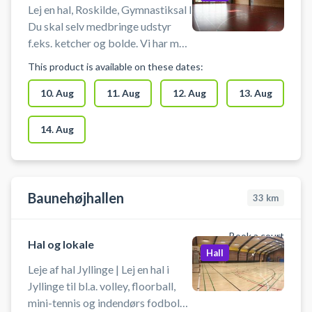
Lej en hal, Roskilde, Gymnastiksal I
Du skal selv medbringe udstyr
f.eks. ketcher og bolde. Vi har mål
og net. Du skal selv tage mål og
This product is available on these dates:
net op og ned i bookingstiden. Net
og mål er placeret i det
10. Aug
11. Aug
12. Aug
13. Aug
redskabsrum inde i hallen, der er
længst til højre for indgangsdøren.
14. Aug
Der er omklædningsrum og bad til
rådighed.
Baunehøjhallen
33
km
Book a court
Hal og lokale
Hall
Leje af hal Jyllinge | Lej en hal i
Jyllinge til bl.a. volley, floorball,
mini-tennis og indendørs fodbold