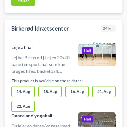
08:00
fodbold i Sengeløse. Booking af
hallen kan bruges til blandt andet
indendørs fodbold, håndbold,
pickleball og badminton. Der er
Birkerød Idrætscenter
24
km
net og mål til rådighed. Der er
mulighed for gratis parkering ved
booking af Sengeløsehallen i
Book a court
Leje af hal
Sengeløse. Omklædningsrum og
Hall
hallen åbnes/lukkes en halv time
Lej hal Birkerød | Lej en 20x40
før/efter anvendelse af hallen.
bane i en sportshal, som kan
bruges til ex. basketball,
håndbold, fodbold uden bander og
This product is available on these dates:
andre bevægelsesaktiviteter.
Hallen lejes uden udstyr, så husk at
14. Aug
15. Aug
16. Aug
21. Aug
medbringe ketcher, bat og bolde
m.m. Der er mulighed for
22. Aug
omklædning og bad.
Dance and yogahall
Hall
Du lejer en danse/yogasal med