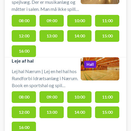
spejlvæg. Der er musikanlæg og
måtter i salen. Man må ikke spille
med bold i salen. Der er mulighed
08:00
09:00
10:00
11:00
for omklædning og bad
12:00
13:00
14:00
15:00
16:00
Leje af hal
Hall
Lej hal Nærum | Lej en hel hal hos
Rundforbi Idrætsanlæg i Nærum.
Book en sportshal og spil
indendørs fodbold i Nærum i en
08:00
09:00
10:00
11:00
hal med håndboldmål. Hallen kan
bruges til bl.a. håndbold,
12:00
13:00
14:00
15:00
indendørs fodbold uden bander og
andre bevægelsesaktiviteter.
Hallen lejes uden udstyr, så husk at
16:00