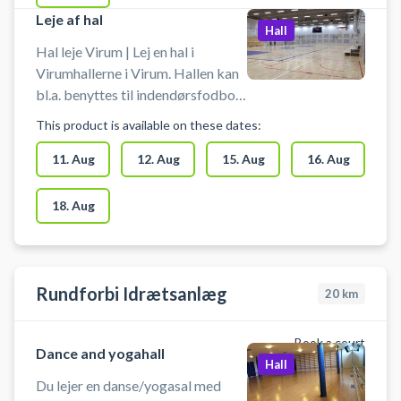
tilslutning af computer,
Leje af hal
smartphone eller tablet.
Hall
Hal leje Virum | Lej en hal i
Virumhallerne i Virum. Hallen kan
bl.a. benyttes til indendørsfodbold
uden bander. Der er mulighed for
This product is available on these dates:
omklædning.
11. Aug
12. Aug
15. Aug
16. Aug
18. Aug
Rundforbi Idrætsanlæg
20
km
Book a court
Dance and yogahall
Hall
Du lejer en danse/yogasal med