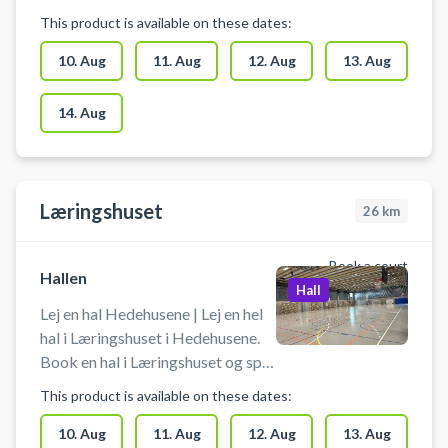
indendørs fodbold i Hedehusene.
This product is available on these dates:
Booking af hallen kan bruges til
blandt andet indendørs fodbold,
10. Aug
11. Aug
12. Aug
13. Aug
håndbold, basketball og
badminton. Der er net, mål og
14. Aug
kurve til rådighed. Der er mulighed
for omklædning og bad.
Læringshuset
26
km
Book a court
Hallen
Hall
Lej en hal Hedehusene | Lej en hel
hal i Læringshuset i Hedehusene.
Book en hal i Læringshuset og spil
indendørs fodbold i Hedehusene.
This product is available on these dates:
Booking af hallen kan bruges til
blandt andet indendørs fodbold,
10. Aug
11. Aug
12. Aug
13. Aug