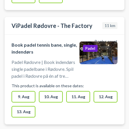
ViPadel Rødovre - The Factory
11
km
Book a court
Book padel tennis bane, single,
Padel
indendørs
Padel Rødovre | Book indendørs
single padelbane i Rødovre. Spil
padel i Rødovre på én af tre
professionelle indendørs
This product is available on these dates:
singlebaner hos ViPadel Rødovre
– The Factory beliggende på
9. Aug
10. Aug
11. Aug
12. Aug
Valhøjs Allé 180, 2610 Rødovre.
Perfekt til 1-mod-1 matches,
13. Aug
double (særlig for nybegyndere),
tekniktræning eller sjove