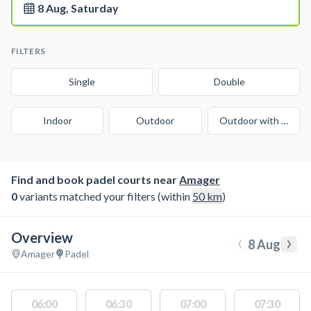
8 Aug, Saturday
FILTERS
Single
Double
Indoor
Outdoor
Outdoor with cover
Find and book padel courts near
Amager
0
variants matched your filters (within
50
km
)
Overview
‹
›
8 Aug
Amager
Padel
06:00
06:30
07:00
07:30