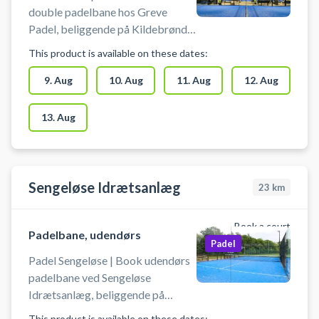
double padelbane hos Greve
Padel, beliggende på Kildebrønde
Landevej 41, 2670 Greve Strand.
This product is available on these dates:
Greve Padelcenter tilbyder gratis
parkering ved booking af
9. Aug
10. Aug
11. Aug
12. Aug
padelbaner i deres padelcenter i
Greve. Padelcentret i Greve er
13. Aug
opvarmet, nemt at komme til og
drives af et dedikeret team, som
altid har den gode padel tennis
oplevelse i fokus. Padelhallen hos
Sengeløse Idrætsanlæg
23
km
Greve Padel er nu isoleret og
opvarmet til 17 grader året rundt.
Book a court
Padelbane, udendørs
Padel
Padel Sengeløse | Book udendørs
padelbane ved Sengeløse
Idrætsanlæg, beliggende på
Spangåvej 9-11, 2630 Taastrup.
This product is available on these dates: