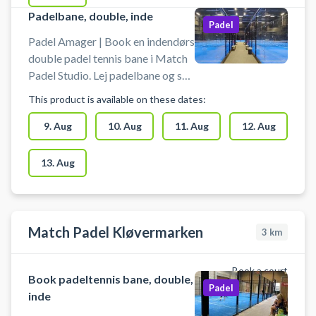
padelcenter på Amager er
Padelbane, double, inde
beliggende på Jenagade 22, 2300
Padel
København, som er nemt at
Padel Amager | Book en indendørs
komme til fra hele byen. OBS:
double padel tennis bane i Match
Bane 6 & 7 har 6 meter til loft.
Padel Studio. Lej padelbane og spil
padel i København på Match
This product is available on these dates:
Padels padelbaner på Amager. Du
kan leje bat til 20 kr. pr. bat. Det er
9. Aug
10. Aug
11. Aug
12. Aug
fortsat gratis for børn under 12 år.
Det er muligt at købe bolde. Der
13. Aug
er 8 meter til loft. #Padel-Amager
#Padel-København #Paddel-
København #Padelbaner-Amager
Match Padel Kløvermarken
3
km
Book a court
Book padeltennis bane, double,
Padel
inde