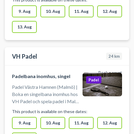
Padelbanen i Sengeløse er en
udendørs doublebane, som kan
9. Aug
10. Aug
11. Aug
12. Aug
benyttes af op til 4 padel spillere.
Der er mulighed for lys på banen.
13. Aug
Der er gratis parkering ved
padelbanen.
VH Padel
24
km
Book a court
Padelbana inomhus, singel
Padel
Padel Västra Hamnen (Malmö) |
Boka en singelbana inomhus hos
VH Padel och spela padel i Malmö
(Västra Hamnen) på
This product is available on these dates:
Skeppsbyggaregatan 7. Padel
anläggningen har en singelbana
9. Aug
10. Aug
11. Aug
12. Aug
inomhus, 12 meters takhöjd,