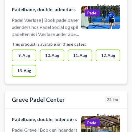
Book a court
Padelbane, double, udendørs
Padel
Padel Værløse | Book padelbaner
udendørs hos Padel Social og spil
padeltennis i Værløse under åben
himmel på en af de tre
This product is available on these dates:
doublebaner, hver med plads til 4
spillere. Padel Social beliggende
9. Aug
10. Aug
11. Aug
12. Aug
på Kirke Værløsevej 58, 3500
Værløse, byder på udendørs padel
13. Aug
i naturskønne omgivelser ved
Søndersøhallen og Værløse
Svømmehal. Padel Social tilbyder
gratis parkering samt leje af bat
Greve Padel Center
22
km
og bolde ved booking.
Book a court
Padelbane, double, indendørs
Padel
Padel Greve | Book en indendørs