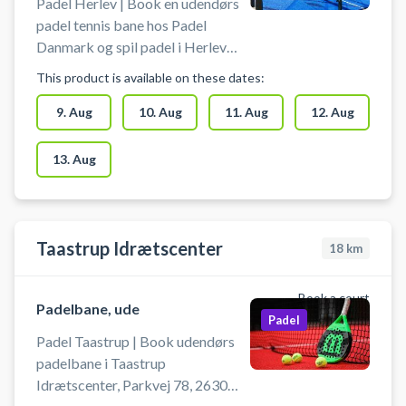
Danmark. Bolde bolde kan dog
Padel Herlev | Book en udendørs
købes i automaten i padelhallen.
padel tennis bane hos Padel
Du kan parkere gratis foran
Danmark og spil padel i Herlev
padelcentret i Herlev, når du har
under åben himmel på
This product is available on these dates:
booket en bane.
udendørsbaner ved
Skinderskovvej 31, 2730 Herlev.
9. Aug
10. Aug
11. Aug
12. Aug
Padel Danmark Herlev har 2
udendørs padel baner og
13. Aug
yderligere 4 padelbaner indendørs
i deres padelcenter, som ligger tæt
på udendørsbanerne. Alle
padelbanerne er doublebaner. •
Taastrup Idrætscenter
18
km
Udendørsbaner i naturlige og
skovagtige omgivelser. •
Book a court
Græstæppe Mondo Blue
Padelbane, ude
Padel
Supercourt pålagt i 2022. •
Padel Taastrup | Book udendørs
Mulighed for omklædning og bad
padelbane i Taastrup
i Skinderskovhallen.
Idrætscenter, Parkvej 78, 2630