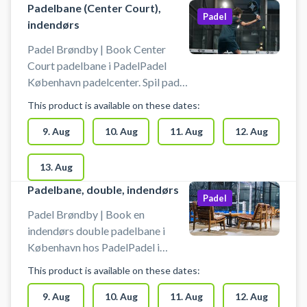
Padelbane (Center Court),
padelbaner tilbyder PadelPadel
Padel
indendørs
København også padel træning,
hvor du kan møde dygtige
Padel Brøndby | Book Center
PadelPadel trænere i padelcentret
Court padelbane i PadelPadel
i Brøndby. Du kan låne bat i
København padelcenter. Spil padel
åbningstiden og købe bolde i hele
på Center Court i Brøndby hos
This product is available on these dates:
centrets åbningstid.
PadelPadel. Udover
udendørsbaner og de 9 double- og
9. Aug
10. Aug
11. Aug
12. Aug
2 singlebaner, som du finder
indendørs hos Padel-Padel i
13. Aug
København, kan du nu book den
Padelbane, double, indendørs
eksklusive Center Court
Padel
padelbane i centret beliggende på
Padel Brøndby | Book en
adressen Brøndby Stadion 3, 2605
indendørs double padelbane i
Brøndby - nemt at komme til fra
København hos PadelPadel i
hele København. Gratis parkering
Brøndby. PadelPadel byder på 14
This product is available on these dates:
foran PadelPadel padelcenter i
padelbaner. 10 double- og 2
Brøndby. Lånebat kan lejes og
singlebaner indendørs samt 2
9. Aug
10. Aug
11. Aug
12. Aug