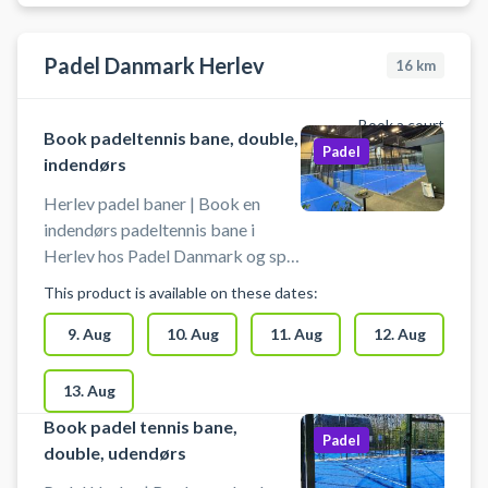
Klampenborg eller anden naboby.
Book padel tennis i Idrætsbyen og
spil padel tennis på udendørsbaner
Padel Danmark Herlev
16
km
i Lyngby. Padel tennis i Lyngby er
muligt året rundt, der sneryddes
Book a court
dog ikke på padel tennis banerne.
Book padeltennis bane, double,
Padel
indendørs
Herlev padel baner | Book en
indendørs padeltennis bane i
Herlev hos Padel Danmark og spil
padel i Herlev padelcentret på
This product is available on these dates:
Skinderskovvej 27, 2730 Herlev.
Padel Danmark byder på i alt 6
9. Aug
10. Aug
11. Aug
12. Aug
padelbaner ved deres padelanlæg
i Herlev, fordelt på 4 padel baner
13. Aug
indendørs og 2 udendørsbaner.
Book padel tennis bane,
Medbring selv bat ved booking af
Padel
double, udendørs
padelbaner i Herlev hos Padel