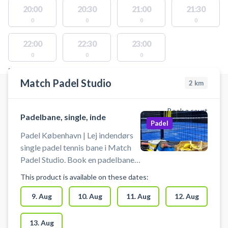
20:00
20:30
21:00
21:30
0
0
0
0
22:00
22:30
23:00
0
0
0
FACILITIES WITH AVAILABLE ACTIVITIES
Match Padel Studio
2
km
Book a court
Padelbane, single, inde
Padel
Padel København | Lej indendørs
single padel tennis bane i Match
Padel Studio. Book en padelbane
og spil padel på Amager ved
This product is available on these dates:
København. Du kan leje bat til 20
kr. pr. bat. Det er fortsat gratis for
9. Aug
10. Aug
11. Aug
12. Aug
børn under 12 år. Det er muligt at
købe bolde. Match Padel
13. Aug