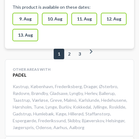
padelbane hos PADELPIT
This product is available on these dates:
Karlslunde og spil padel tennis i
Karlslunde Padelcenter indendørs
9. Aug
10. Aug
11. Aug
12. Aug
kvalitets padelbaner. Book en
padel bane med optimal indendørs
13. Aug
belysning og adgang til
omklædning og badefaciliteter.
1
2
3
PADELPIT tilbyder leje af bat og
gratis brug af bolde. Nye padel
OTHER AREAS WITH
tennis bolde kan købes på stedet.
PADEL
Kastrup
,
København
,
Frederiksberg
,
Dragør
,
Østerbro
,
Rødovre
,
Brøndby
,
Gladsaxe
,
Lyngby
,
Herlev
,
Ballerup
,
Taastrup
,
Værløse
,
Greve
,
Malmö
,
Karlslunde
,
Hedehusene
,
Hørsholm
,
Tune
,
Lynge
,
Burlöv
,
Kokkedal
,
Jyllinge
,
Roskilde
,
Gadstrup
,
Humlebæk
,
Køge
,
Hillerød
,
Staffanstorp
,
Espergærde
,
Frederikssund
,
Skibby
,
Bjæverskov
,
Helsingør
,
Jægerspris
,
Odense
,
Aarhus
,
Aalborg