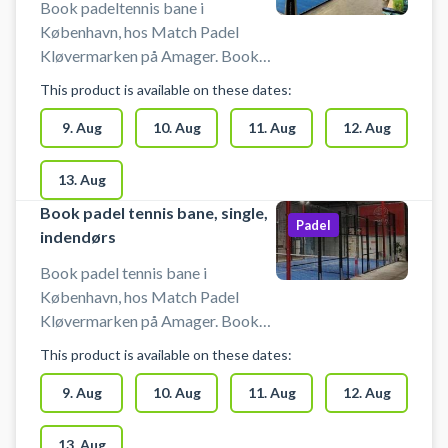
Book padeltennis bane i
København, hos Match Padel
Kløvermarken på Amager. Book
en af 8 indendørs double
This product is available on these dates:
padeltennis baner og spil
padeltennis på Amager i Match
9. Aug
10. Aug
11. Aug
12. Aug
Padel Kløvermarken padelcenter
på Raffinaderivej 20, 2300
13. Aug
København S. Gratis parkering ved
Book padel tennis bane, single,
booking hos Match Padel
Padel
indendørs
København padelcenter på
Amager. Bat lejes og bolde kan
Book padel tennis bane i
købes hos Match Padel
København, hos Match Padel
Kløvermarken. Padeltennis banen
Kløvermarken på Amager. Book
er af høj-kvalitet, blåt Desso
en indendørs single padel tennis
This product is available on these dates:
Grand Slam underlag. #Padel-
bane og spil padel tennis i
tennis #Padel-Kløvermarken
København i Match Padel
9. Aug
10. Aug
11. Aug
12. Aug
#Padel-racket-club
Kløvermarken padelcenter på
Amager, Raffinaderivej 20, 2300
13. Aug