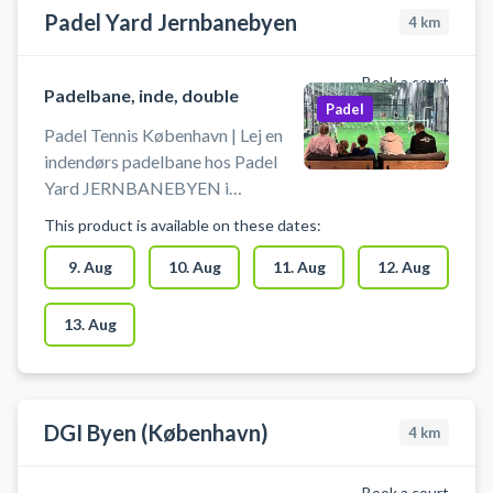
Padel Yard Jernbanebyen
4
km
Book a court
Padelbane, inde, double
Padel
Padel Tennis København | Lej en
indendørs padelbane hos Padel
Yard JERNBANEBYEN i
København. Book padel tennis på
This product is available on these dates:
opvarmede indendørs baner og
spil padel tennis centralt i
9. Aug
10. Aug
11. Aug
12. Aug
København. Hos Padel Yards
afdeling nær centrum af
13. Aug
København ved området
'Jernbanebyen' finder du foruden
padel tennis baner også
omklædningsrum. Køb bolde og
DGI Byen (København)
4
km
leje bat i hele åbningstiden, så det
altid er nemt at spille padel tennis i
Book a court