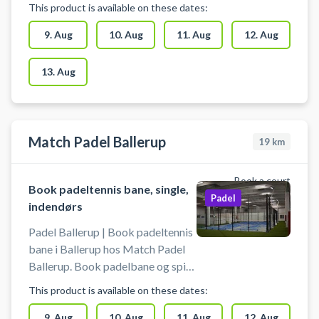
Taastrup – man skal følge stien
This product is available on these dates:
ned forbi hallerne for at komme til
padelbanerne. Book en padelbane
9. Aug
10. Aug
11. Aug
12. Aug
og spil padel i Taastrup på en af de
udendørs padelbaner ved
13. Aug
idrætscentret i Taastrup. Man kan
tænde for lyset på banerne, så det
er muligt at spille når det bliver
mørkt.
Match Padel Ballerup
19
km
Book a court
Book padeltennis bane, single,
Padel
indendørs
Padel Ballerup | Book padeltennis
bane i Ballerup hos Match Padel
Ballerup. Book padelbane og spil
padel i Ballerup på en singlebane i
This product is available on these dates:
det indendørs padelcenter
beliggende på Telegrafvej 6, 2750
9. Aug
10. Aug
11. Aug
12. Aug