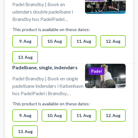
Lyngby. Du medbringer selv padel
Padel Brøndby | Book en
bat og bolde. Der er lys på
udendørs double padelbane i
Gladsaxe padelbane. #Padel-
Brøndby hos PadelPadel
tennis
København. PadelPadel i Brøndby
This product is available on these dates:
byder på 14 padelbaner. Der er 2
padelbaner udendørs, som begge
9. Aug
10. Aug
11. Aug
12. Aug
er doublebaner. Indendørs finder
du henholdsvis 10 double
13. Aug
padelbaner og 2 singlebaner.
Padelbane, single, indendørs
PadelPadel København har også
Padel
padeltræning, hvor du kan møde
Padel Brøndby | Book en single
dygtige PadelPadel trænere i
padelbane indendørs i København
centret i Brøndby. Der er gratis
hos PadelPadel i Brøndby.
parkering foran PadelPadel i
PadelPadel København har i alt 14
This product is available on these dates:
Brøndby og det er muligt at leje
padelbaner. Du finder 2 single- og
bat og købe bolde.
10 doublebaner indendørs samt 2
9. Aug
10. Aug
11. Aug
12. Aug
doublebaner udendørs i
forbindelse med padelcentret i
13. Aug
Brøndby. Udeover et stort antal