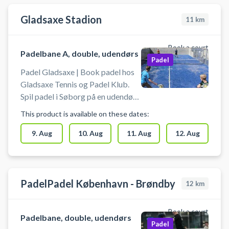
familieaktiviteter med børn. The
Factory tilbyder gratis parkering
Gladsaxe Stadion
11
km
(husk p-skiven) #padel-Rødovre
#padel-tennis-Rødovre
Book a court
Padelbane A, double, udendørs
Padel
Padel Gladsaxe | Book padel hos
Gladsaxe Tennis og Padel Klub.
Spil padel i Søborg på en udendørs
padelbane til 4 personer. Du har
This product is available on these dates:
adgang til padelbanen
umiddelbart efter din booking.
9. Aug
10. Aug
11. Aug
12. Aug
Gratis parkering ved Gladsaxe
padel bane, som du finder ved
idrætsanlægget på Gladsaxevej
200A, 2860 Søborg - lige ved AB
PadelPadel København - Brøndby
12
km
Stadion. Padeltennis banen er nem
at komme til for padel spillere fra
Book a court
Padelbane, double, udendørs
Bagsværd, Mørkhøj, Herlev og
Padel