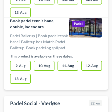
Ballerup - perfekt for padel
spillere fra Værløse, Måløv og
13. Aug
Herlev. Du kan leje bat til 20 kr. pr.
Book padel tennis bane,
bat. Det er fortsat gratis for børn
Padel
double, indendørs
under 12 år. Det er muligt at købe
bolde.
Padel Ballerup | Book padel tennis
bane i Ballerup hos Match Padel
Ballerup. Book padel og spil padel
i Ballerup på en indendørs
This product is available on these dates:
doublebane i Match Padel
padelcenter på Telegrafvej 6,
9. Aug
10. Aug
11. Aug
12. Aug
2750 Ballerup - nemt at komme til
i bil fra Herlev, Bagsværd,
13. Aug
Værløse og Måløv. Du kan leje bat
til 20 kr. pr. bat. Det er fortsat
gratis for børn under 12 år. Det er
muligt at købe bolde.
Padel Social - Værløse
22
km