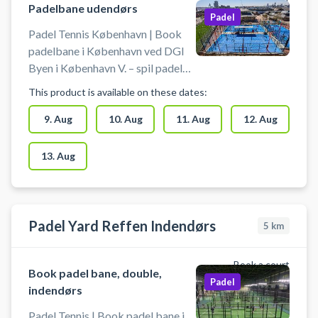
Jernbanebyen nær Sydhavn.
Padelbane udendørs
Padel
Parkering ved padel i
Padel Tennis København | Book
Jernbanebyen brug easypark.
padelbane i København ved DGI
#matchi-padel-koebenhavn
Byen i København V. – spil padel
udendørs lige midt i byen. 3
This product is available on these dates:
double padelbaner er klar til
booking - centralt beliggende hos
9. Aug
10. Aug
11. Aug
12. Aug
DGI Byen København. DGI Byen
på Vesterbro i København,
13. Aug
tilbyder udover leje af padelbaner
også på leje af udendørs
kunstgræs fodboldbaner. #padel-
tennis #book-paddel-tennis
Padel Yard Reffen Indendørs
5
km
Book a court
Book padel bane, double,
Padel
indendørs
Padel Tennis | Book padel bane i