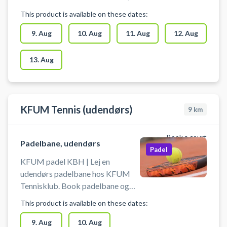
double padelbaner og spil padel
This product is available on these dates:
på det unikke udendørs padelbane
anlæg hos Padel Yard Reffen
9. Aug
10. Aug
11. Aug
12. Aug
beliggende på Refshalevej 179,
1432 København K. Ved reffen
13. Aug
padel er der gratis parkering og du
kan leje bat og købe bolde i hele
åbningstiden. Skal din padelbane
være indendørs byder Padel Yard
KFUM Tennis (udendørs)
9
km
Reffen også på 8 indendørs
padelbaner i umiddelbar nærhed
Book a court
af udendørs padelbanerne ved
Padelbane, udendørs
Padel
padel reffen.
KFUM padel KBH | Lej en
udendørs padelbane hos KFUM
Tennisklub. Book padelbane og
spil padel ved Emdrup nord for
This product is available on these dates:
København. Du skal selv
medbringe bat og bolde.
9. Aug
10. Aug