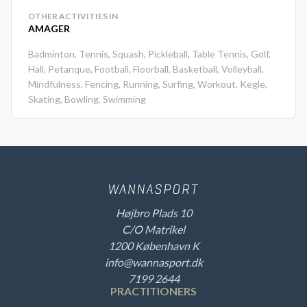
OTHER ACTIVITIES IN
AMAGER
Badminton
,
Tennis
,
Squash
,
Pickleball
,
Table Tennis
,
Golf
,
Hall
,
Petanque
,
Football
,
Floorball
,
Basketball
,
Volleyball
,
Mindfulness
,
Fencing
,
Running
,
Surfing
,
Workout
,
Kegle
,
Skating
,
Bowling
,
Swimming
Højbro Plads 10
C/O Matrikel
1200 København K
info@wannasport.dk
7199 2644
PRACTITIONERS