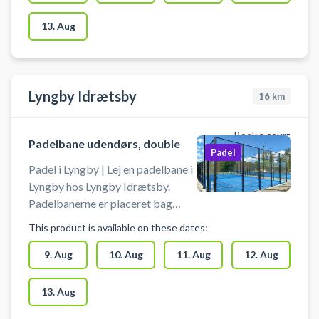
bolde købes.
udendørs padelbaner i forbindelse
med deres padelcenter i Brøndby.
13. Aug
PadelPadel København tilbyder
derudover padel træning, hvor du
kan møde dygtige PadelPadel
trænere. Der er mulighed for
Lyngby Idrætsby
16
km
lånebat som kan lejes og bolde
kan købes.
Book a court
Padelbane udendørs, double
Padel
Padel i Lyngby | Lej en padelbane i
Lyngby hos Lyngby Idrætsby.
Padelbanerne er placeret bag
Lyngby svømmehal ud mod
This product is available on these dates:
atletikbanen. Omklædning i
forbindelse med din padel tennis
9. Aug
10. Aug
11. Aug
12. Aug
kamp foregår i Lyngby-Idrætsby.
Gratis parkering - spil padel tennis
13. Aug
uanset om du kommer fra Lyngby,