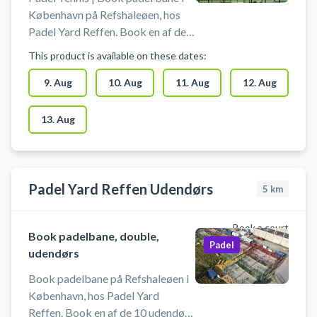
København på Refshaleøen, hos
Padel Yard Reffen. Book en af de 8
double baner og spil padel på
This product is available on these dates:
Refshaleøen i Padel Yard Reffens
indendørs padelcenter beliggende
9. Aug
10. Aug
11. Aug
12. Aug
på Refshalevej 167E, 1432
København. Der er gratis
13. Aug
parkering ved padel reffen og du
kan leje padel bat og købe bolde i
hele åbningstiden. Skal din padel
bane være udendørs byder Padel
Padel Yard Reffen Udendørs
5
km
Yard Reffen også på 10 udendørs
padel baner i umiddelbar nærhed
Book a court
af den indendørs padelhal ved
Book padelbane, double,
Padel
reffen padel.
udendørs
Book padelbane på Refshaleøen i
København, hos Padel Yard
Reffen. Book en af de 10 udendørs