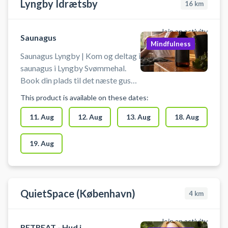
Lyngby Idrætsby
16
km
Join an activity
Saunagus
Mindfulness
Saunagus Lyngby | Kom og deltag i
saunagus i Lyngby Svømmehal.
Book din plads til det næste gus
arrangement i svømmehallen i
This product is available on these dates:
Lyngby, hvor kyndige gusmestre
sørger for en rolig og sansefuld
11. Aug
12. Aug
13. Aug
18. Aug
oplevelse. Book din billet til gus i
Lyngby nu!
19. Aug
QuietSpace (København)
4
km
Join an activity
RETREAT - Hud i