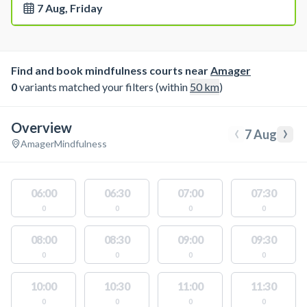
7 Aug, Friday
Find and book mindfulness courts near
Amager
0
variants matched your filters (within
50
km
)
Overview
‹
›
7 Aug
Amager
Mindfulness
06:00
06:30
07:00
07:30
0
0
0
0
08:00
08:30
09:00
09:30
0
0
0
0
10:00
10:30
11:00
11:30
0
0
0
0