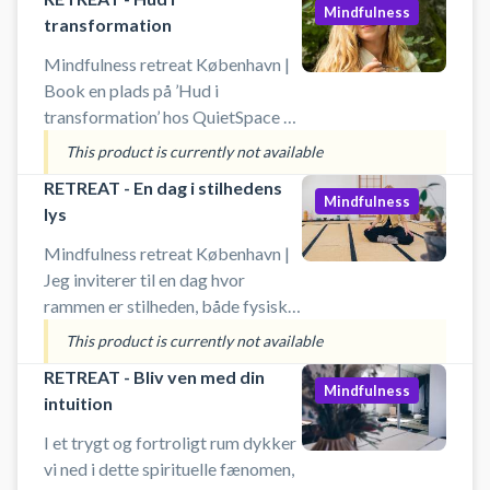
Mindfulness
transformation
Mindfulness retreat København |
Book en plads på ’Hud i
transformation’ hos QuietSpace på
Højbro Plads i København. Et
This product is currently not available
sanseligt og jordnært retreat for
RETREAT - En dag i stilhedens
kvinder 40+, der ønsker at forstå
Mindfulness
lys
og pleje huden i og efter
overgangsalderen. Gennem viden,
Mindfulness retreat København |
ritualer og naturlig hudpleje
Jeg inviterer til en dag hvor
arbejder vi med indre balance og
rammen er stilheden, både fysisk
ydre glød – i en kærlig atmosfære,
og energetisk. Når vi bevidst
This product is currently not available
der forbinder skønhed med
tilvælger en kollektiv stilhed,
RETREAT - Bliv ven med din
velvære.
opstår der en energetisk stilhed,
Mindfulness
intuition
som tillader et indre rum for en
dybere væren og refleksion
I et trygt og fortroligt rum dykker
vi ned i dette spirituelle fænomen,