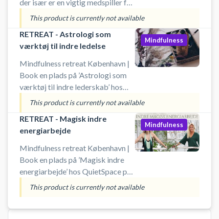
der især er en vigtig medspiller for
kvinder, der bevæger sig i
This product is currently not available
området af den tredje alder. Vi ser
RETREAT - Astrologi som
på de forhindringer, der kan
Mindfulness
værktøj til indre ledelse
blokere din intuition, og du får
indsigt i, hvordan at du kan styrke
Mindfulness retreat København |
din kontakt med den
Book en plads på ’Astrologi som
værktøj til indre lederskab’ hos
QuietSpace på Højbro Plads. Dyk
This product is currently not available
ned i astrologiens visdom og
RETREAT - Magisk indre
opdag, hvordan dit
Mindfulness
energiarbejde
fødselshoroskop kan åbne for
personlig indsigt og indre styring.
Mindfulness retreat København |
Retreatet guider dig til at forstå
Book en plads på ’Magisk indre
dine mønstre, potentialer og
energiarbejde’ hos QuietSpace på
længsler – og hjælper dig med at
Højbro Plads. Træd ind i et
This product is currently not available
tage lederskab i dit eget liv med
nærende retreat for kvinder, der
bevidsthed og klarhed.
længes efter at leve ægte, frit og
med hjertet forrest. Gennem