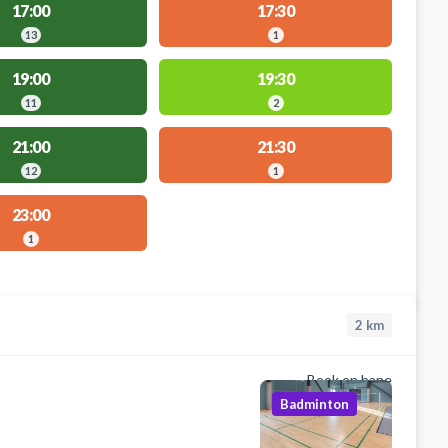
17:00
17:30
13
1
19:00
19:30
11
2
21:00
21:30
12
1
23:00
1
2
km
Book en bane
Badminton