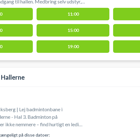
allen. Medbring selv udstyr,
ng af baner skal ske
0
11:00
start.
0
15:00
0
19:00
 Hallerne
ksberg | Lej badmintonbane i
erne - Hal 3. Badminton på
er ikke nemmere – find hurtigt en ledig
å Frederiksberg. Frederiksberg-
gængeligt på disse datoer:
m Frederiksberghallerne og