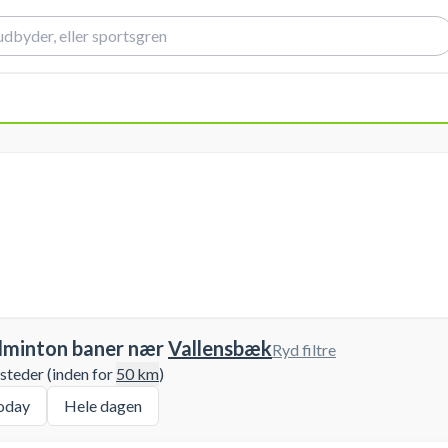
dminton baner nær
Vallensbæk
Ryd filtre
 steder (inden for
50
km
)
oday
Hele dagen