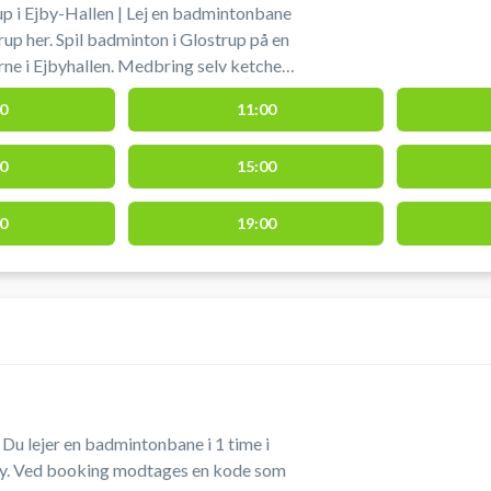
p i Ejby-Hallen | Lej en badmintonbane
trup her. Spil badminton i Glostrup på en
e i Ejbyhallen. Medbring selv ketcher
0
11:00
0
15:00
0
19:00
Du lejer en badmintonbane i 1 time i
by. Ved booking modtages en kode som