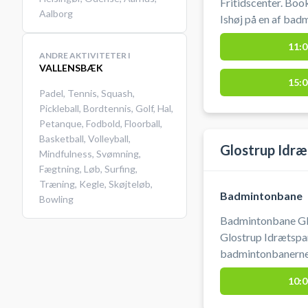
Fritidscenter. Boo
Aalborg
Ishøj på en af bad
& Fritidscenter. Medbring selv badminton ketcher og
11:0
bolde. Gratis 
ANDRE AKTIVITETER I
VALLENSBÆK
15:0
Padel
,
Tennis
,
Squash
,
Pickleball
,
Bordtennis
,
Golf
,
Hal
,
Petanque
,
Fodbold
,
Floorball
,
Basketball
,
Volleyball
,
Glostrup Idræ
Mindfulness
,
Svømning
,
Fægtning
,
Løb
,
Surfing
,
Træning
,
Kegle
,
Skøjteløb
,
Badmintonbane
Bowling
Badmintonbane Glo
Glostrup Idrætspar
badmintonbanerne i
10:0