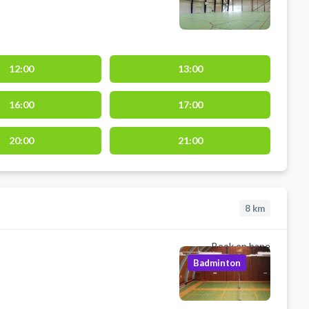
12:00
13:00
16:00
17:00
20:00
21:00
8
km
Book en bane
Badminton