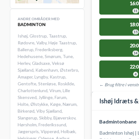
16:0
11
ANDRE OMRÅDER MED
18:0
BADMINTON
15
Ishøj
,
Glostrup
,
Taastrup
,
Rødovre
,
Valby
,
Høje Taastrup
,
20:0
Ballerup
,
Frederiksberg
,
14
Hedehusene
,
Smørum
,
Tune
,
Herlev
,
Gladsaxe
,
Veksø
22:0
Sjælland
,
København
,
Østerbro
,
4
Amager
,
Lyngby
,
Kastrup
,
Gentofte
,
Stenløse
,
Roskilde
,
← Brug filtre i venstr
Charlottenlund
,
Virum
,
Lille
STEDER MED LEDIGE 
Skensved
,
Jyllinge
,
Farum
,
Ishøj Idræts &
Holte
,
Ølstykke
,
Køge
,
Nærum
,
Birkerød
,
Viby Sjælland
,
Slangerup
,
Skibby
,
Bjæverskov
,
Badmintonbane
Hørsholm
,
Frederikssund
,
Jægerspris
,
Vipperød
,
Holbæk
,
Badminton Ishøj | 
Helsingør
,
Odense
,
Aarhus
,