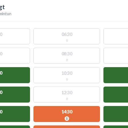
gt
minton
0
06:30
0
0
08:30
0
0
10:30
0
0
12:30
0
0
14:30
1