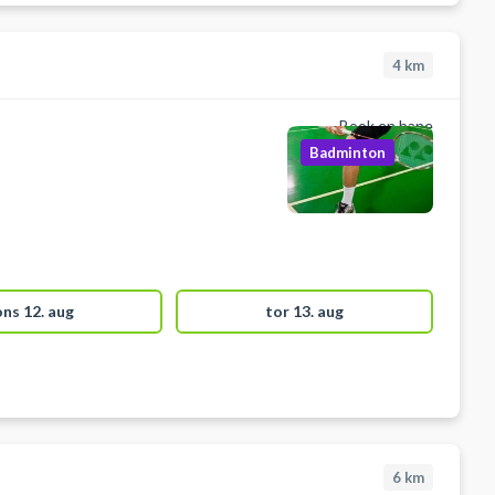
4
km
Book en bane
Badminton
ons 12. aug
tor 13. aug
6
km