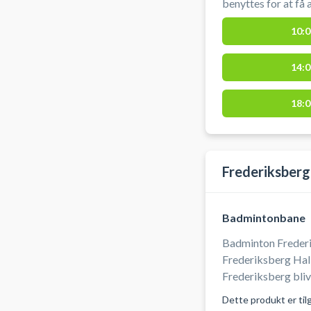
benyttes for at få adgang til h
badmintonketcher og bolde. Afmeldi
10:0
senest to timer før 
14:0
18:0
Frederiksberg
Badmintonbane
Badminton Frederi
Frederiksberg Hall
Frederiksberg bliv
bane og spil badminton p
Dette produkt er til
hallerne, kendt so