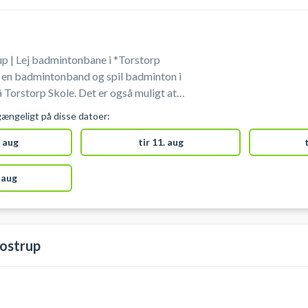
p | Lej badmintonbane i *Torstorp
k en badmintonband og spil badminton i
å Torstorp Skole. Det er også muligt at
 Torstorp Skole til blandt andet fodbold,
gængeligt på disse datoer:
for omklædning
Torstorp Skole.
 aug
tir 11. aug
 aug
lostrup