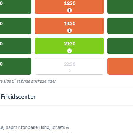
0
16:30
1
0
18:30
1
0
20:30
2
0
22:30
0
e side til at finde ønskede tider
AKTIVITETER
 Fritidscenter
Lej badmintonbane i Ishøj Idræts &