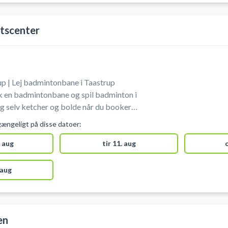
tscenter
p | Lej badmintonbane i Taastrup
k en badmintonbane og spil badminton i
g selv ketcher og bolde når du booker
 Taastrup Idrætscenter. Du finder
gængeligt på disse datoer:
ge ved idrætscentret.
 aug
tir 11. aug
 aug
en