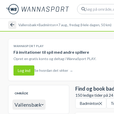
Vallensbæk
>
Badminton
>
7 aug., fredag (Hele dagen, 50 km)
WANNASPORT PLAY
Få invitationer til spil med andre spillere
Opret en gratis konto og deltag i WannaSport PLAY.
Log ind
Se hvordan det virker
→
Find og book ba
OMRÅDE
150 ledige tider på 24
Badminton
T
Vallensbæk