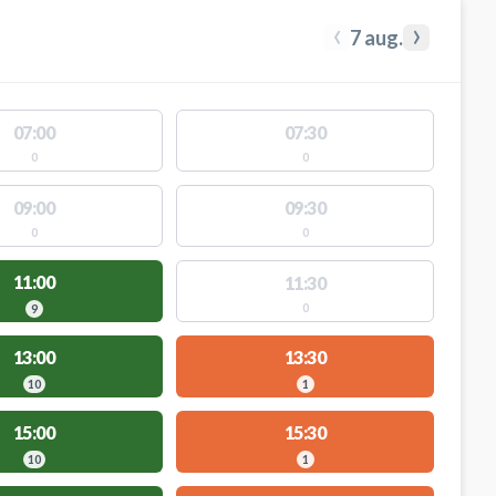
‹
›
7 aug.
07:00
07:30
0
0
09:00
09:30
0
0
11:00
11:30
0
9
13:00
13:30
10
1
15:00
15:30
10
1