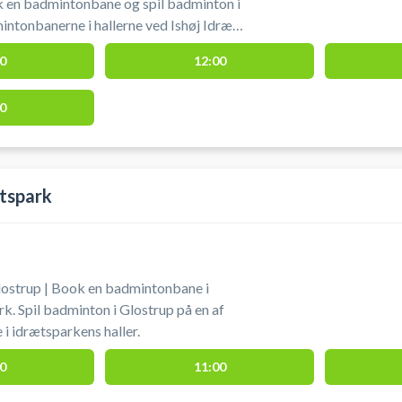
k en badmintonbane og spil badminton i
mintonbanerne i hallerne ved Ishøj Idræts
0
12:00
parkering findes ved hallen.
0
tspark
strup | Book en badmintonbane i
k. Spil badminton i Glostrup på en af
 idrætsparkens haller.
0
11:00