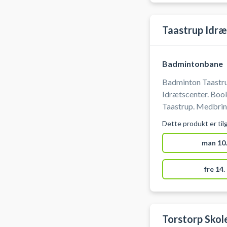
Taastrup Idræ
Badmintonbane
Badminton Taastru
Idrætscenter. Boo
Taastrup. Medbrin
en badmintonbane i
Dette produkt er til
gratis parkering li
man 10.
fre 14.
Torstorp Skol