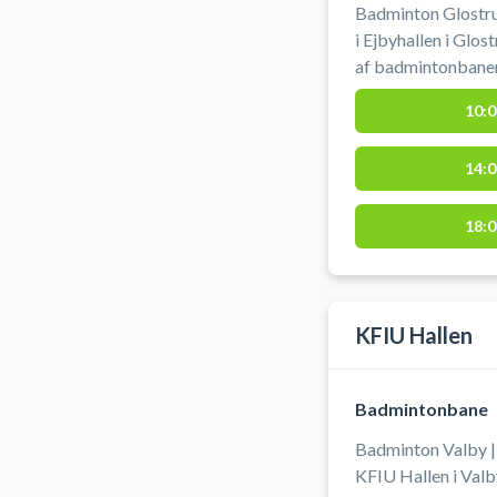
Badminton Glostru
i Ejbyhallen i Glos
af badmintonbanern
og bolde.
10:0
14:0
18:0
KFIU Hallen
Badmintonbane
Badminton Valby | 
KFIU Hallen i Val