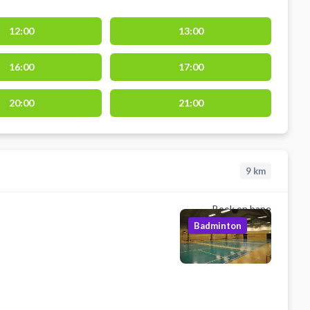
12:00
13:00
16:00
17:00
20:00
21:00
9
km
Book en bane
Badminton