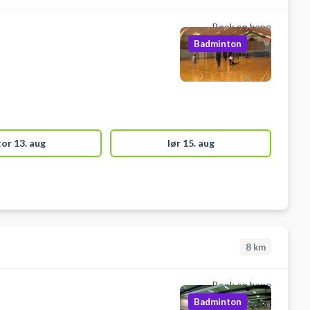
Book en bane
Badminton
tor 13. aug
lør 15. aug
8
km
Book en bane
Badminton