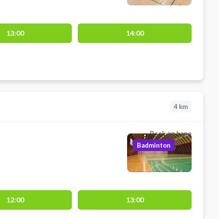
13:00
14:00
4
km
Book en bane
Badminton
12:00
13:00