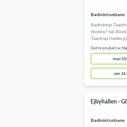
Badmintonbane
Badminton Taastru
Skolens* hal. Boo
Taastrup i hallen p
leje hele hallen på
Dette produkt er til
håndbold og basketball. Der er mulighed 
og bad i hallen på 
man 10.
søn 16.
Ejbyhallen - G
Badmintonbane