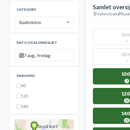
Samlet oversi
CATEGORY
Vallensbæk
Bad
Badminton
06:0
0
DATO OG KLOKKESLÆT
08:0
7 aug., fredag
0
10:0
VARIGHED
7
60
12:0
120
11
180
14:0
11
Se på kort