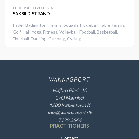
OTHER ACTIVITIES IN
SAKSILD STRAND
Padel
,
Badminton
,
Tennis
,
Squash
,
Pickleball
,
Table Tennis
,
Golf
,
Hall
,
Yoga
,
Fitness
,
Volleyball
,
Football
,
Basketball
,
Floorball
,
Dancing
,
Climbing
,
Cycling
Højbro Plads 10
C/O Matrikel
1200 København K
info@wannasport.dk
7199 2644
PRACTITIONERS
Contact