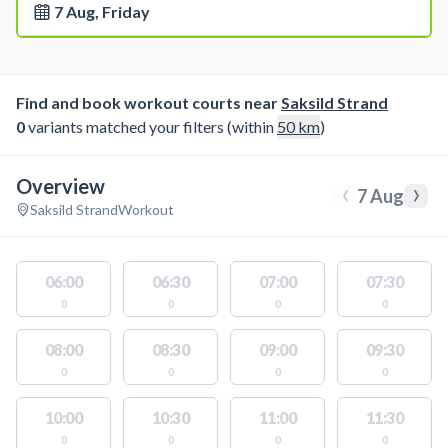
7 Aug, Friday
Find and book workout courts near
Saksild Strand
0
variants matched your filters (within
50
km
)
Overview
‹
›
7 Aug
Saksild Strand
Workout
06:00
06:30
07:00
07:30
0
0
0
0
08:00
08:30
09:00
09:30
0
0
0
0
10:00
10:30
11:00
11:30
0
0
0
0