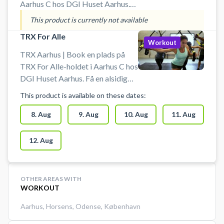
oplagt valg – og alle kan være
Aarhus C hos DGI Huset Aarhus.
med.
Er du ny til træning, på vej tilbage
This product is currently not available
efter en skade – eller har du holdt
TRX For Alle
en længere pause? Energi til Livet
Workout
giver dig en tryg og motiverende
TRX Aarhus | Book en plads på
start, hvor du arbejder med styrke,
TRX For Alle-holdet i Aarhus C hos
balance og kondition i små hold
DGI Huset Aarhus. Få en alsidig
med tæt instruktion.
træningsoplevelse med TRX, hvor
This product is available on these dates:
du styrker hele kroppen med egen
kropsvægt som modstand. På
8. Aug
9. Aug
10. Aug
11. Aug
holdet arbejder vi både med puls
og styrke – altid med fokus på en
12. Aug
aktiv core og god teknik. Book din
plads i dag og få effektiv træning i
hjertet af Aarhus!
OTHER AREAS WITH
WORKOUT
Aarhus
,
Horsens
,
Odense
,
København