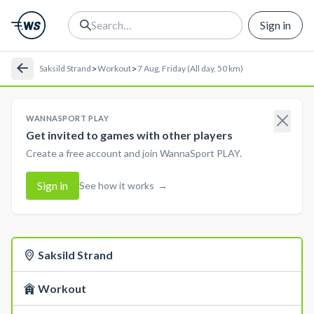
Sign in
>
>
Saksild Strand
Workout
7 Aug, Friday (All day, 50 km)
WANNASPORT PLAY
Get invited to games with other players
Create a free account and join WannaSport PLAY.
Sign in
See how it works
→
Saksild Strand
Workout