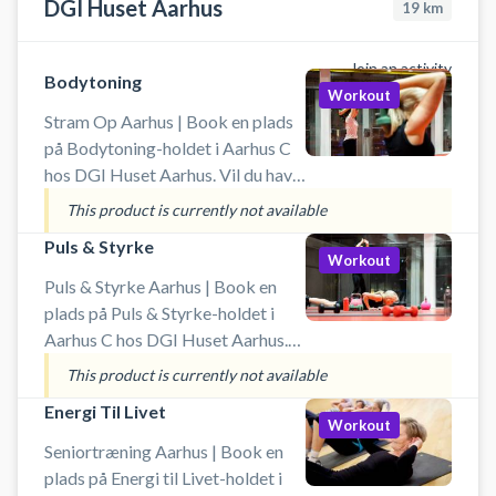
DGI Huset Aarhus
19
km
Join an activity
Bodytoning
Workout
Stram Op Aarhus | Book en plads
på Bodytoning-holdet i Aarhus C
hos DGI Huset Aarhus. Vil du have
en mere tonet krop og stærkere
This product is currently not available
muskler? Bodytoning er en
Puls & Styrke
effektiv Stram Op-time med
Workout
mange gentagelser og fokus på
Puls & Styrke Aarhus | Book en
udholdenhed, styrke og form.
plads på Puls & Styrke-holdet i
Perfekt til dig, der vil træne hele
Aarhus C hos DGI Huset Aarhus.
kroppen med lettere vægte og
Kombinér styrketræning og
This product is currently not available
egen kropsvægt – uanset niveau.
cardio i én effektiv træningstime!
Energi Til Livet
Uanset om du vil tabe dig, blive
Workout
stærkere eller få mere energi i
Seniortræning Aarhus | Book en
hverdagen, er Puls & Styrke et
plads på Energi til Livet-holdet i