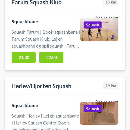
Farum Squash Klub
15
km
Book a court
Squashbane
Squash
Squash Farum | Book squashbane i
Farum Squash Klub. Lej en
squashbane og spil squash i Farum
på en af banerne ved byen
21:00
22:00
squashklub.
Herlev/Hjorten Squash
19
km
Book a court
Squashbane
Squash
Squash Herlev | Lej en squashbane
i Herlev Squash Center. Book
squashbanen og spil squash i