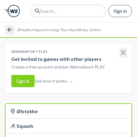
Sign in
>
>
Ølstykke
Squash
6 Aug, Thursday (All day, 50 km)
WANNASPORT PLAY
Get invited to games with other players
Create a free account and join WannaSport PLAY.
Sign in
See how it works
→
Ølstykke
Squash