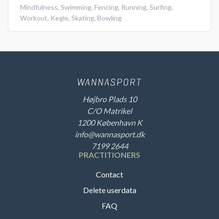
Mindfulness
,
Swimming
,
Fencing
,
Running
,
Surfing
,
Workout
,
Kegle
,
Skating
,
Bowling
Højbro Plads 10
C/O Matrikel
1200 København K
info@wannasport.dk
7199 2644
PRACTITIONERS
Contact
Delete userdata
FAQ