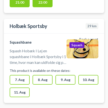
21:00
22:00
squashhallen hos Hørsholm
Squash Klub.
Holbæk Sportsby
29
km
Book a court
Squashbane
Squash
Squash Hobæk I Lej en
squashbane i Holbæk Sportsby i 1
time, hvor man kan uldfolde sig på
sportsbyens 3 squashbaner i
This product is available on these dates:
Holbæk. Book squashbane og spil
squash i Holbæk på en af de tre
7. Aug
8. Aug
9. Aug
10. Aug
squashbaner i Holbæk Sportsby.
Muligt at leje ketcher og købe
11. Aug
bolde.