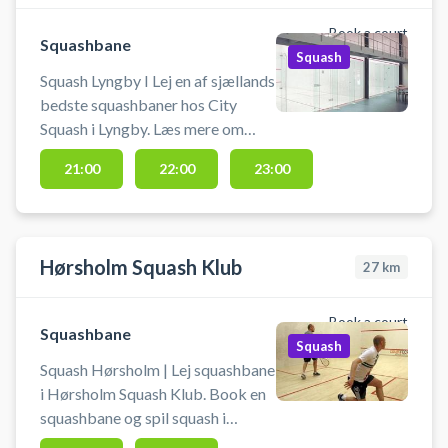
Book a court
Squashbane
Squash
Squash Lyngby I Lej en af sjællands
bedste squashbaner hos City
Squash i Lyngby. Læs mere om
Danmarks største squashkæde på
21:00
22:00
23:00
citysquashlyngby.dk
Hørsholm Squash Klub
27
km
Book a court
Squashbane
Squash
Squash Hørsholm | Lej squashbane
i Hørsholm Squash Klub. Book en
squashbane og spil squash i
Hørsholm på squashbanerne i