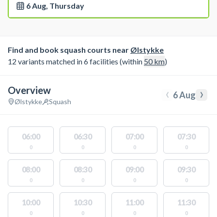
6 Aug, Thursday
Find and book squash courts near
Ølstykke
12 variants matched in 6 facilities (within
50
km
)
Overview
‹
›
6 Aug
Ølstykke
Squash
06:00
06:30
07:00
07:30
0
0
0
0
08:00
08:30
09:00
09:30
0
0
0
0
10:00
10:30
11:00
11:30
0
0
0
0