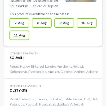
i Espergærde hos Espergærde
Squashklub. Her kan du leje en
squashbane som pay & play og
This product is available on these dates:
nemt finde en ledig tid, der passer
dig. Espergærde Squashklub
7. Aug
8. Aug
9. Aug
10. Aug
ligger i Espergærde Idrætsby i
Helsingør Kommune og er oplagt
11. Aug
valg, hvis du leder efter squash i
Espergærde, Helsingør eller
nærområdet. Espergærde
OTHER AREAS WITH
Squashklub hed tidligere
SQUASH
Helsingør Squash Klub.
Farum
,
Herlev
,
Birkerød
,
Lyngby
,
Hørsholm
,
Holbæk
,
København
,
Espergærde
,
Amager
,
Odense
,
Aarhus
,
Aalborg
OTHER ACTIVITIES IN
ØLSTYKKE
Padel
,
Badminton
,
Tennis
,
Pickleball
,
Table Tennis
,
Golf
,
Hall
,
Petanque
,
Football
,
Floorball
,
Basketball
,
Volleyball
,