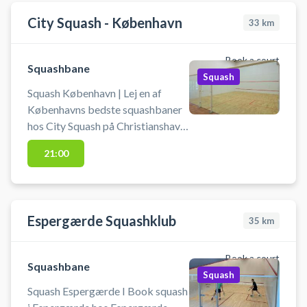
City Squash - København
33
km
Book a court
Squashbane
Squash
Squash København | Lej en af
Københavns bedste squashbaner
hos City Squash på Christianshavn.
Book squashbane og spil squash i
21:00
København på City Squashs
squashbaner på Kløvermarken,
København S.
Espergærde Squashklub
35
km
Book a court
Squashbane
Squash
Squash Espergærde I Book squash