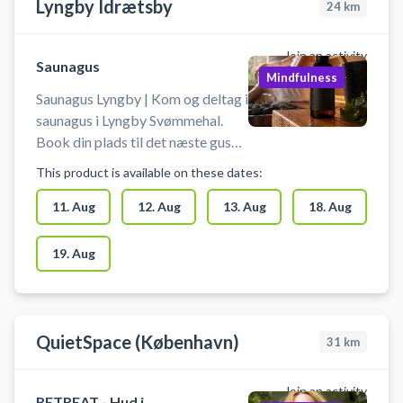
Lyngby Idrætsby
24
km
Join an activity
Saunagus
Mindfulness
Saunagus Lyngby | Kom og deltag i
saunagus i Lyngby Svømmehal.
Book din plads til det næste gus
arrangement i svømmehallen i
This product is available on these dates:
Lyngby, hvor kyndige gusmestre
sørger for en rolig og sansefuld
11. Aug
12. Aug
13. Aug
18. Aug
oplevelse. Book din billet til gus i
Lyngby nu!
19. Aug
QuietSpace (København)
31
km
Join an activity
RETREAT - Hud i