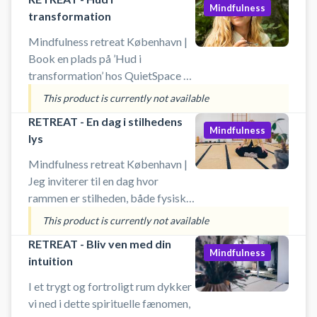
Mindfulness
transformation
Mindfulness retreat København |
Book en plads på ’Hud i
transformation’ hos QuietSpace på
Højbro Plads i København. Et
This product is currently not available
sanseligt og jordnært retreat for
RETREAT - En dag i stilhedens
kvinder 40+, der ønsker at forstå
Mindfulness
lys
og pleje huden i og efter
overgangsalderen. Gennem viden,
Mindfulness retreat København |
ritualer og naturlig hudpleje
Jeg inviterer til en dag hvor
arbejder vi med indre balance og
rammen er stilheden, både fysisk
ydre glød – i en kærlig atmosfære,
og energetisk. Når vi bevidst
This product is currently not available
der forbinder skønhed med
tilvælger en kollektiv stilhed,
RETREAT - Bliv ven med din
velvære.
opstår der en energetisk stilhed,
Mindfulness
intuition
som tillader et indre rum for en
dybere væren og refleksion
I et trygt og fortroligt rum dykker
vi ned i dette spirituelle fænomen,