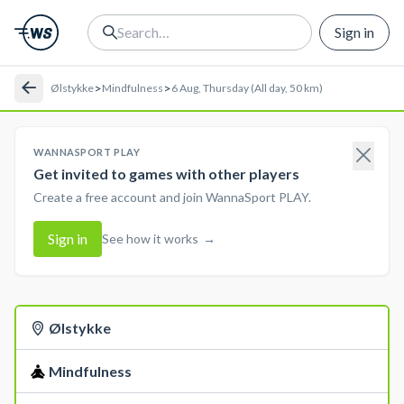
Sign in
>
>
Ølstykke
Mindfulness
6 Aug, Thursday (All day, 50 km)
WANNASPORT PLAY
Get invited to games with other players
Create a free account and join WannaSport PLAY.
Sign in
See how it works
→
Ølstykke
Mindfulness