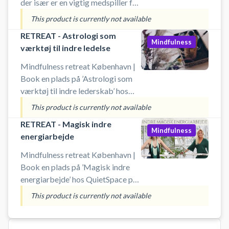
der især er en vigtig medspiller for
kvinder, der bevæger sig i
This product is currently not available
området af den tredje alder. Vi ser
RETREAT - Astrologi som
på de forhindringer, der kan
Mindfulness
værktøj til indre ledelse
blokere din intuition, og du får
indsigt i, hvordan at du kan styrke
Mindfulness retreat København |
din kontakt med den
Book en plads på ’Astrologi som
værktøj til indre lederskab’ hos
QuietSpace på Højbro Plads. Dyk
This product is currently not available
ned i astrologiens visdom og
RETREAT - Magisk indre
opdag, hvordan dit
Mindfulness
energiarbejde
fødselshoroskop kan åbne for
personlig indsigt og indre styring.
Mindfulness retreat København |
Retreatet guider dig til at forstå
Book en plads på ’Magisk indre
dine mønstre, potentialer og
energiarbejde’ hos QuietSpace på
længsler – og hjælper dig med at
Højbro Plads. Træd ind i et
This product is currently not available
tage lederskab i dit eget liv med
nærende retreat for kvinder, der
bevidsthed og klarhed.
længes efter at leve ægte, frit og
med hjertet forrest. Gennem