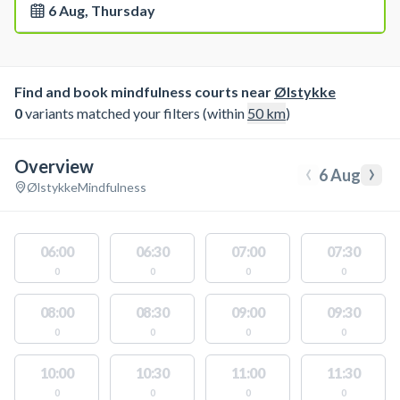
6 Aug, Thursday
Find and book mindfulness courts near
Ølstykke
0
variants matched your filters (within
50
km
)
Overview
‹
›
6 Aug
Ølstykke
Mindfulness
06:00
06:30
07:00
07:30
0
0
0
0
08:00
08:30
09:00
09:30
0
0
0
0
10:00
10:30
11:00
11:30
0
0
0
0