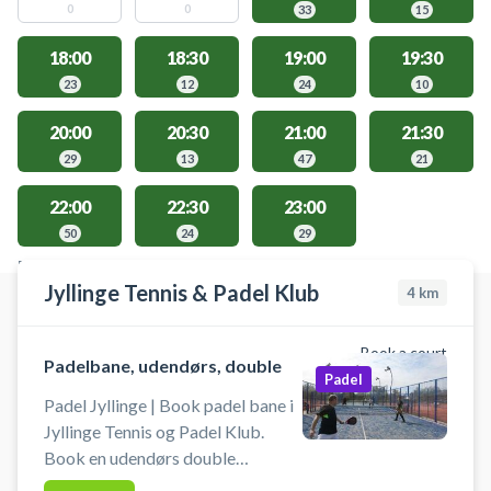
0
0
33
15
18:00
18:30
19:00
19:30
23
12
24
10
20:00
20:30
21:00
21:30
29
13
47
21
22:00
22:30
23:00
50
24
29
FACILITIES WITH AVAILABLE ACTIVITIES
Jyllinge Tennis & Padel Klub
4
km
Book a court
Padelbane, udendørs, double
Padel
Padel Jyllinge | Book padel bane i
Jyllinge Tennis og Padel Klub.
Book en udendørs double
padelbane til 4 personer og spil