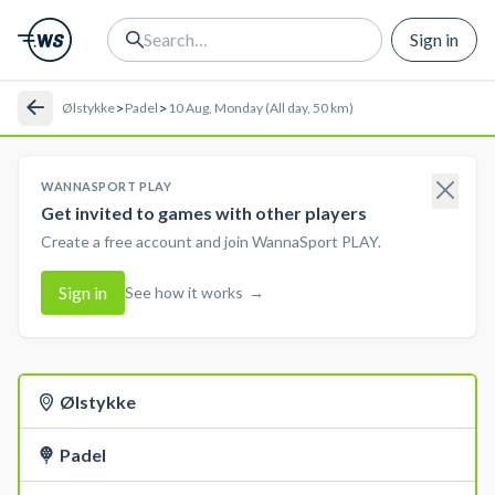
Sign in
>
>
Ølstykke
Padel
10 Aug, Monday (All day, 50 km)
WANNASPORT PLAY
Get invited to games with other players
Create a free account and join WannaSport PLAY.
Sign in
See how it works
→
Ølstykke
Padel