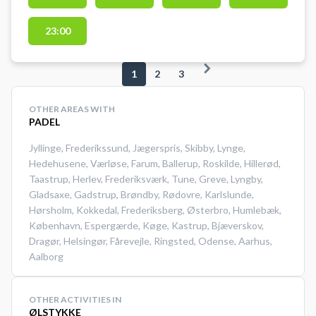
Greve. Padelcentret i Greve er
opvarmet, nemt at komme til og
23:00
drives af et dedikeret team, som
altid har den gode padel tennis
1
2
3
oplevelse i fokus. Padelhallen hos
Greve Padel er nu isoleret og
OTHER AREAS WITH
opvarmet til 17 grader året rundt.
PADEL
Jyllinge
,
Frederikssund
,
Jægerspris
,
Skibby
,
Lynge
,
Hedehusene
,
Værløse
,
Farum
,
Ballerup
,
Roskilde
,
Hillerød
,
Taastrup
,
Herlev
,
Frederiksværk
,
Tune
,
Greve
,
Lyngby
,
Gladsaxe
,
Gadstrup
,
Brøndby
,
Rødovre
,
Karlslunde
,
Hørsholm
,
Kokkedal
,
Frederiksberg
,
Østerbro
,
Humlebæk
,
København
,
Espergærde
,
Køge
,
Kastrup
,
Bjæverskov
,
Dragør
,
Helsingør
,
Fårevejle
,
Ringsted
,
Odense
,
Aarhus
,
Aalborg
OTHER ACTIVITIES IN
ØLSTYKKE