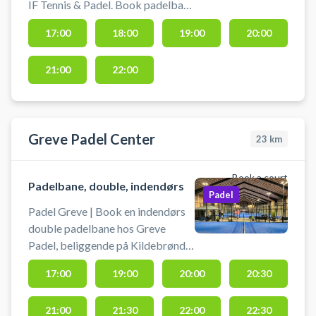
IF Tennis & Padel. Book padelbane
og spil padel i Tune ved Roskilde.
17:00
18:00
19:00
20:00
Du skal slev medbringe eget
udstyr så som bat og bolde.
21:00
22:00
Greve Padel Center
23
km
Book a court
Padelbane, double, indendørs
Padel
Padel Greve | Book en indendørs
double padelbane hos Greve
Padel, beliggende på Kildebrønde
Landevej 41, 2670 Greve Strand.
17:00
19:00
20:00
20:30
Greve Padelcenter tilbyder gratis
parkering ved booking af
21:00
21:30
22:00
22:30
padelbaner i deres padelcenter i