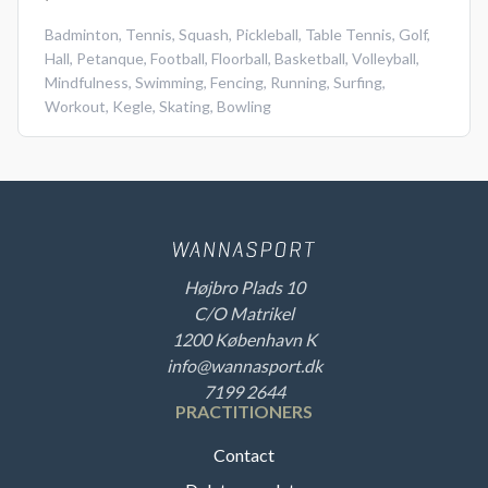
Badminton
,
Tennis
,
Squash
,
Pickleball
,
Table Tennis
,
Golf
,
Hall
,
Petanque
,
Football
,
Floorball
,
Basketball
,
Volleyball
,
Mindfulness
,
Swimming
,
Fencing
,
Running
,
Surfing
,
Workout
,
Kegle
,
Skating
,
Bowling
Højbro Plads 10
C/O Matrikel
1200 København K
info@wannasport.dk
7199 2644
PRACTITIONERS
Contact