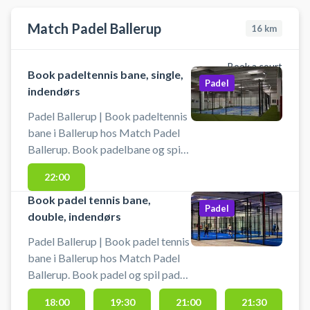
Der er mulighed for lys på banen.
Match Padel Ballerup
16
km
Der er gratis parkering ved
padelbanen.
Book a court
Book padeltennis bane, single,
Padel
indendørs
Padel Ballerup | Book padeltennis
bane i Ballerup hos Match Padel
Ballerup. Book padelbane og spil
padel i Ballerup på en singlebane i
22:00
det indendørs padelcenter
beliggende på Telegrafvej 6, 2750
Book padel tennis bane,
Padel
Ballerup - perfekt for padel
double, indendørs
spillere fra Værløse, Måløv og
Padel Ballerup | Book padel tennis
Herlev. Du kan leje bat til 20 kr. pr.
bane i Ballerup hos Match Padel
bat. Det er fortsat gratis for børn
Ballerup. Book padel og spil padel
under 12 år. Det er muligt at købe
i Ballerup på en indendørs
bolde.
18:00
19:30
21:00
21:30
doublebane i Match Padel