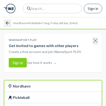
Sign in
>
>
Nordhavn
Pickleball
7 Aug, Friday (All day, 50 km)
WANNASPORT PLAY
Get invited to games with other players
Create a free account and join WannaSport PLAY.
Sign in
See how it works
→
Nordhavn
Pickleball