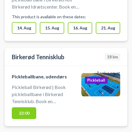
Birkerød Idrætscenter. Book en
pickleball bane og spil pickleball i
This product is available on these dates:
Birkerød Idrætscenters multihal.
14. Aug
15. Aug
16. Aug
21. Aug
Birkerød Tennisklub
18
km
Book a court
Pickleballbane, udendørs
Pickleball
Pickleball Birkerød | Book
pickleballbane i Birkerød
Tennisklub. Book en
pickleballbane og spil pickleball i
22:00
Birkerød på de 3 nyanlagt
udendørs pickleballbaner
beliggende ved tennisklubben i