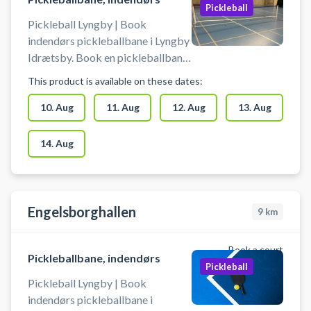
Pickleball
Pickleball Lyngby | Book
indendørs pickleballbane i Lyngby
Idrætsby. Book en pickleballbane
og spil pickleball i Lyngby i
This product is available on these dates:
Idrætsbyens Det er muligt at låne
bat og bolde på stedet. Du skal
10. Aug
11. Aug
12. Aug
13. Aug
selv tage net op og ned. Der skal
benyttes indendørssko, som ikke
14. Aug
sætter mærker. Der er mulighed
for bad og omklædning.
Engelsborghallen
9
km
Book a court
Pickleballbane, indendørs
Pickleball
Pickleball Lyngby | Book
indendørs pickleballbane i