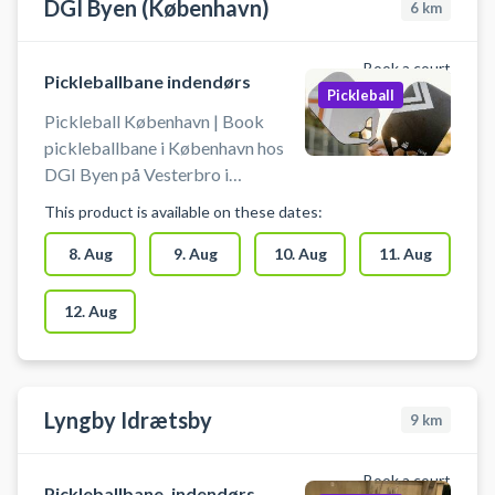
DGI Byen (København)
6
km
Book a court
Pickleballbane indendørs
Pickleball
Pickleball København | Book
pickleballbane i København hos
DGI Byen på Vesterbro i
København – spil pickleball midt i
This product is available on these dates:
byen. Der er 4 pickleballbaner klar
til booking - centralt beliggende
8. Aug
9. Aug
10. Aug
11. Aug
hos DGI Byen København. DGI
Byen på Tietgensgade 65, 1704
12. Aug
København V, byder udover leje af
pickleballbaner på flere andre
sportsaktiviteter som badminton,
bordtennis m.fl. i samme lokaler.
Lyngby Idrætsby
9
km
Book a court
Pickleballbane, indendørs