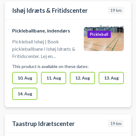
Birkerød.
Ishøj Idræts & Fritidscenter
19
km
Book a court
Pickleballbane, indendørs
Pickleball
Pickleball Ishøj | Book
pickleballbane i Ishøj Idræts &
Fritidscenter. Lej en
pickleballbane og spil pickleball i
This product is available on these dates:
Ishøj på en af banerne i hallerne
ved Ishøj Idræts & Fritidscenter,
10. Aug
11. Aug
12. Aug
13. Aug
hvor du kan parkere gratis ved
hallen. Medbring selv bat og
14. Aug
bolde.
Taastrup Idrætscenter
19
km