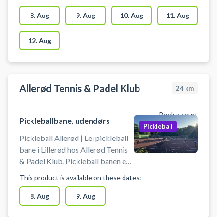
Kokkedal på de 3 nyanlagt
udendørs pickleballbaner
8. Aug
9. Aug
10. Aug
11. Aug
beliggende ved tennisklubben
mellem Nivå og Kokkedal.
12. Aug
Allerød Tennis & Padel Klub
24
km
Book a court
Pickleballbane, udendørs
Pickleball
Pickleball Allerød | Lej pickleball
bane i Lillerød hos Allerød Tennis
& Padel Klub. Pickleball banen er
en udendørs hardcourt
This product is available on these dates:
pickleballbane. Book
pickleballbane og spil pickleball i
8. Aug
9. Aug
Allerød på en af de 4 udendørs