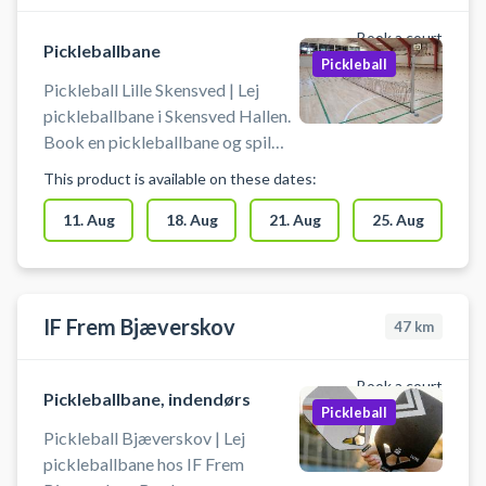
Book a court
Pickleballbane
Pickleball
Pickleball Lille Skensved | Lej
pickleballbane i Skensved Hallen.
Book en pickleballbane og spil
pickleball i Skensved på en af de
This product is available on these dates:
mange pickleballbaner i
Skensvedhallen beliggende på
11. Aug
18. Aug
21. Aug
25. Aug
Højelsevej 1B, 4632 Lille
Skensved.
IF Frem Bjæverskov
47
km
Book a court
Pickleballbane, indendørs
Pickleball
Pickleball Bjæverskov | Lej
pickleballbane hos IF Frem