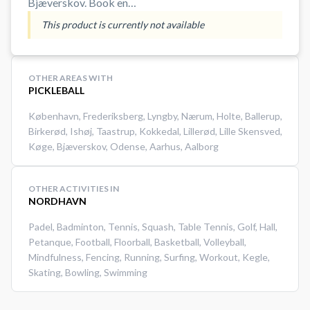
Bjæverskov. Book en
pickleballbane og spil pickleball i
This product is currently not available
Bjæverskov på en af de mange
indendørs pickleballbaner i
Skovbohallen i Bjæverskov.
OTHER AREAS WITH
#Picklebal-bjaeverskov #spil-
PICKLEBALL
pickleball #book-pickleball-bane
København
,
Frederiksberg
,
Lyngby
,
Nærum
,
Holte
,
Ballerup
,
Birkerød
,
Ishøj
,
Taastrup
,
Kokkedal
,
Lillerød
,
Lille Skensved
,
Køge
,
Bjæverskov
,
Odense
,
Aarhus
,
Aalborg
OTHER ACTIVITIES IN
NORDHAVN
Padel
,
Badminton
,
Tennis
,
Squash
,
Table Tennis
,
Golf
,
Hall
,
Petanque
,
Football
,
Floorball
,
Basketball
,
Volleyball
,
Mindfulness
,
Fencing
,
Running
,
Surfing
,
Workout
,
Kegle
,
Skating
,
Bowling
,
Swimming