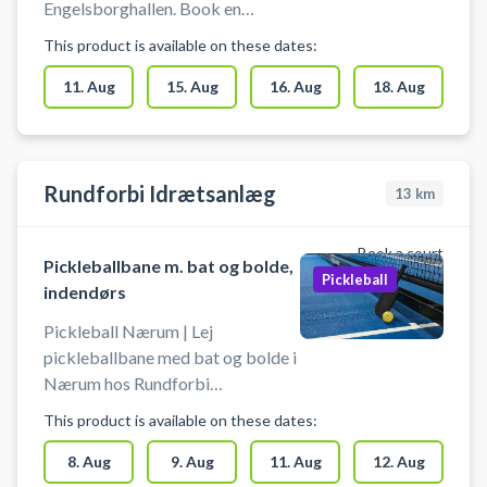
Engelsborghallen. Book en
pickleballbane og spil pickleball i
This product is available on these dates:
Engelsborghallen Det er muligt at
låne bat og bolde på stedet. Du
11. Aug
15. Aug
16. Aug
18. Aug
skal selv tage net op og ned. Der
skal benyttes indendørssko, som
ikke sætter mærker. Der er
mulighed for bad og omklædning.
Rundforbi Idrætsanlæg
13
km
Book a court
Pickleballbane m. bat og bolde,
Pickleball
indendørs
Pickleball Nærum | Lej
pickleballbane med bat og bolde i
Nærum hos Rundforbi
Idrætsanlæg. Pickleballbanen er
This product is available on these dates:
indendørs, og der spilles på baner,
hvor der også spilles badminton.
8. Aug
9. Aug
11. Aug
12. Aug