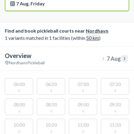
7 Aug, Friday
Find and book pickleball courts near
Nordhavn
1 variants matched in 1 facilities (within
50
km
)
Overview
‹
›
7 Aug
Nordhavn
Pickleball
06:00
06:30
07:00
07:30
0
0
0
0
08:00
08:30
09:00
09:30
0
0
0
0
10:00
10:30
11:00
11:30
0
0
0
0