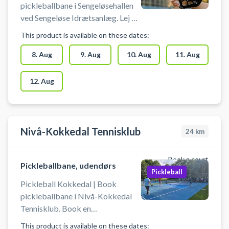
pickleballbane i Sengeløsehallen
ved Sengeløse Idrætsanlæg. Lej en
pickleballbane og spil pickleball i
This product is available on these dates:
Sengeløse. Gratis parkering ved
hallen i Sengeløse ved booking af
8. Aug
9. Aug
10. Aug
11. Aug
pickleball. Omklædningsrum og
hallen åbnes/lukkes en halv time
12. Aug
før/efter anvendelse af hallen.
Nivå-Kokkedal Tennisklub
24
km
Book a court
Pickleballbane, udendørs
Pickleball
Pickleball Kokkedal | Book
pickleballbane i Nivå-Kokkedal
Tennisklub. Book en
pickleballbane og spil pickleball i
This product is available on these dates: