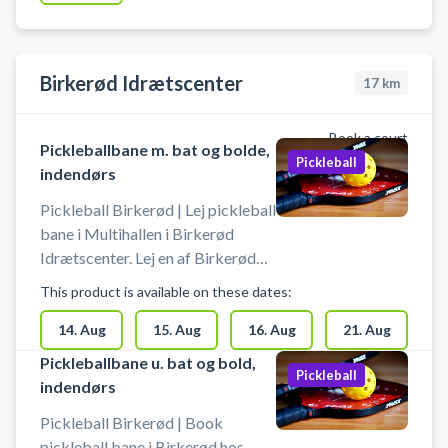
foran arenaen ved booking af
pickleball. Omklædning &
badefaciliteter er til rådighed ved
booking af bane til pickleball.
Birkerød Idrætscenter
17
km
Book a court
Pickleballbane m. bat og bolde,
Pickleball
indendørs
Pickleball Birkerød | Lej pickleball
bane i Multihallen i Birkerød
Idrætscenter. Lej en af Birkerød
Idrætscenters pickleball baner i
This product is available on these dates:
multihallen og spil pickleball.
Pickleball bane er med bolde og
14. Aug
15. Aug
16. Aug
21. Aug
bat til 4 pickleball spillere.
Pickleballbane u. bat og bold,
Pickleball
indendørs
Pickleball Birkerød | Book
pickleball bane i Birkerød hos