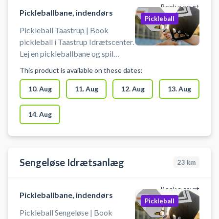
Book a court
Pickleballbane, indendørs
Pickleball
Pickleball Taastrup | Book
pickleball i Taastrup Idrætscenter.
Lej en pickleballbane og spil
pickleball i Taastrup. Medbring
This product is available on these dates:
selv bat og bolde, når du booker
en pickleballbane i Taastrup
10. Aug
11. Aug
12. Aug
13. Aug
Idrætscenter. Du finder gratis
parkering lige ved idrætscentret.
14. Aug
Sengeløse Idrætsanlæg
23
km
Book a court
Pickleballbane, indendørs
Pickleball
Pickleball Sengeløse | Book