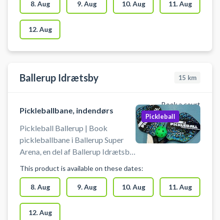
Holtehallerne og spil pickleball i
8. Aug
9. Aug
10. Aug
11. Aug
Holte. Pickleball bane er med
bolde og bat til 4 pickleball
12. Aug
spillere.
Ballerup Idrætsby
15
km
Book a court
Pickleballbane, indendørs
Pickleball
Pickleball Ballerup | Book
pickleballbane i Ballerup Super
Arena, en del af Ballerup Idrætsby.
Lej banen og spil pickleball i
This product is available on these dates:
Ballerup. Medbring selv Pickleball
bat og bolde, når du booker en
8. Aug
9. Aug
10. Aug
11. Aug
Pickleball bane i Ballerup Super
Arena. Gratis parkeringspladser
12. Aug