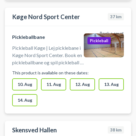
pickleballbaner. Udover 4
pickleballbaner, er der udendørs 9
tennisbaner på grus eller
Køge Nord Sport Center
37
km
hardcourt, 2 padelbaner og en
tennishal med 3 tennisbaner.
Book a court
Pickleballbane
Medbring selv udstyr - bat og
Pickleball
bolde.
Pickleball Køge | Lej picklebane i
Køge Nord Sport Center. Book en
pickleballbane og spil pickleball i
Køge på en af pickleballbanerne i
This product is available on these dates:
hallerne ved Køge Nord
Sportcenter.
10. Aug
11. Aug
12. Aug
13. Aug
14. Aug
Skensved Hallen
38
km