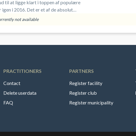
ud til at ligge klart i toppen af populære
igen i 2016. Det er et af de absolut
rmer, du ka
urrently not available
PRACTITIONERS
PARTNERS
Contact
Register facility
Delete userdata
Register club
FAQ
Register municipality