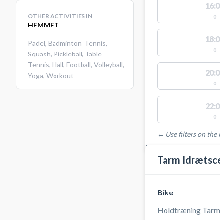
16:0
OTHER ACTIVITIES IN
0
HEMMET
18:0
Padel
,
Badminton
,
Tennis
,
0
Squash
,
Pickleball
,
Table
Tennis
,
Hall
,
Football
,
Volleyball
,
20:0
Yoga
,
Workout
0
22:0
0
← Use filters on the l
FACILITIES WITH AVAI
Tarm Idrætsc
Bike
Holdtræning Tarm |