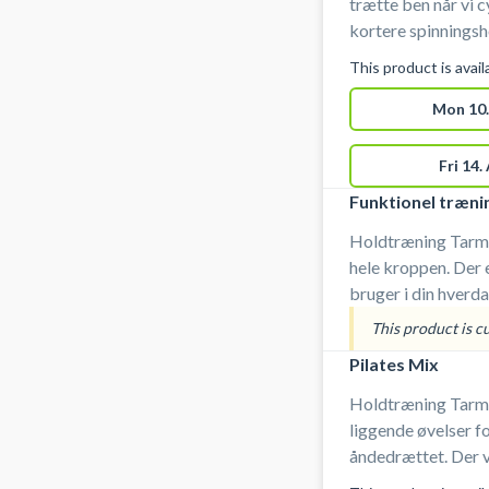
trætte ben når vi c
kortere spinningsho
cirkeltræning lige 
This product is avai
træning af hele kr
Mon 10.
Fri 14.
Funktionel træni
Holdtræning Tarm |
hele kroppen. Der 
bruger i din hverda
dine hverdagsaktiv
This product is c
hvor du selv styre
Pilates Mix
redskaber. Du skal henvende dig til instruktøren ved
holdstart.
Holdtræning Tarm
liggende øvelser fo
åndedrættet. Der v
yogastile, som vari