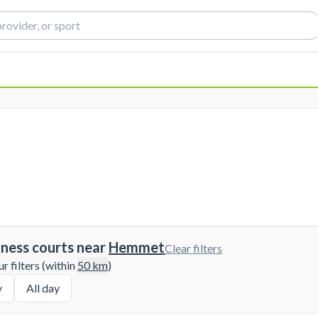
tness courts near
Hemmet
Clear filters
 filters (within
50
km
)
y
All day