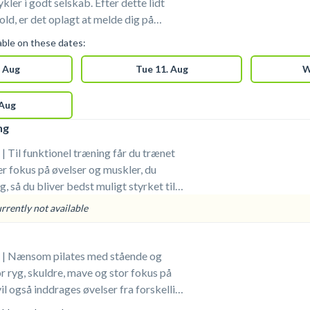
ykler i godt selskab. Efter dette lidt
ld, er det oplagt at melde dig på
bagefter - så har du fået en fantastisk
lable on these dates:
oppen og med både puls og styrke!
 Aug
Tue 11. Aug
W
 Aug
ng
 Til funktionel træning får du trænet
er fokus på øvelser og muskler, du
g, så du bliver bedst muligt styrket til
iteter. Øvelserne foregår med vægte,
urrently not available
r belastning, samt med varierende andre
 | Nænsom pilates med stående og
r ryg, skuldre, mave og stor fokus på
il også inddrages øvelser fra forskellige
ation i træningen. Det hele foregår i et