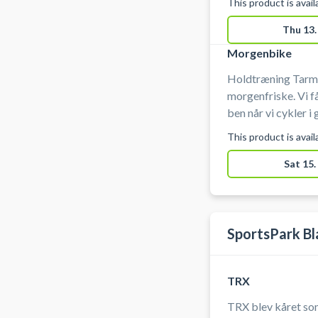
This product is avai
roligt tempo og ikk
lokalet er alle de 
Thu 13.
selvfølgelig også 
Morgenbike
Holdtræning Tarm 
morgenfriske. Vi f
ben når vi cykler i godt selskab.
egen stil og kører 
This product is avai
puls så alle kan være med. Du kan låne
centeret og på di
Sat 15.
Body Bike Indoor 
bikecyklerne. Her 
og så er du klar til 
SportsPark B
TRX
TRX blev kåret so