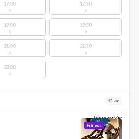
17:00
17:30
0
0
19:00
19:30
0
0
21:00
21:30
0
0
23:00
0
12
km
Join an activity
Fitness