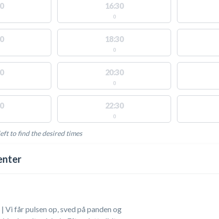
0
16:30
0
0
18:30
0
0
20:30
0
0
22:30
0
eft to find the desired times
LABLE ACTIVITIES
enter
 Vi får pulsen op, sved på panden og