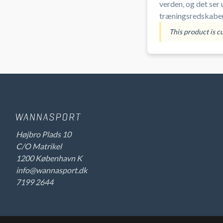
verden, og det ser 
træningsredskaber 
bedste træningsfo
This product is c
Højbro Plads 10
C/O Matrikel
1200 København K
info@wannasport.dk
7199 2644