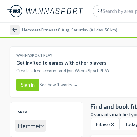
Hemmet
>
Fitness
>
8 Aug, Saturday (All day, 50 km)
WANNASPORT PLAY
Get invited to games with other players
Create a free account and join WannaSport PLAY.
Sign in
See how it works
→
Find and book fi
AREA
0
variants matched your
Fitness
Toda
Hemmet