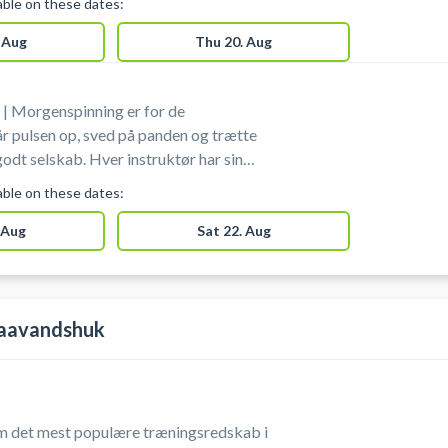
lable on these dates:
e for svært, så alle kan være med. I
redskaber, du skal bruge - men du er
 Aug
Thu 20. Aug
velkommen til medbringe selv.
| Morgenspinning er for de
år pulsen op, sved på panden og trætte
 Hver instruktør har sin
timerne efter individuel belastning og
lable on these dates:
 spinningssko i
n smartphone kan du downloade appen
 Aug
Sat 22. Aug
Cycling, som taler sammen med
indtaster du dine personlige oplysninger,
at cykle.
laavandshuk
m det mest populære træningsredskab i