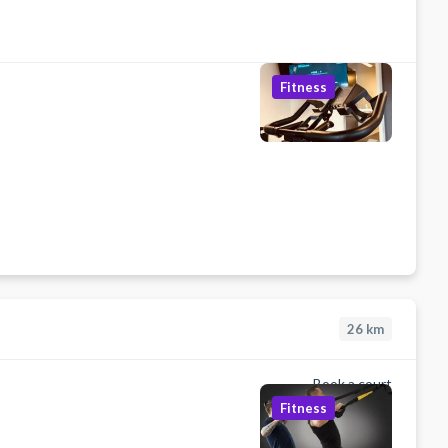
Fitness
26
km
Book a court
Fitness