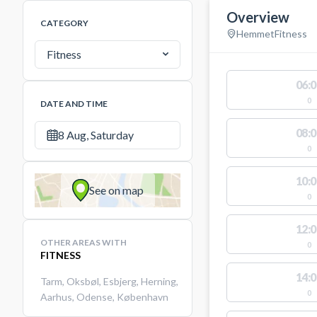
Overview
CATEGORY
Hemmet
Fitness
Fitness
06:0
0
DATE AND TIME
08:0
8 Aug, Saturday
0
10:0
See on map
0
12:0
OTHER AREAS WITH
0
FITNESS
14:0
Tarm
,
Oksbøl
,
Esbjerg
,
Herning
,
0
Aarhus
,
Odense
,
København