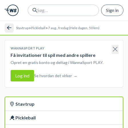
Sign in
>
>
Stavtrup
Pickleball
7 aug., fredag (Hele dagen, 50 km)
WANNASPORT PLAY
Få invitationer til spil med andre spillere
Opret en gratis konto og deltag i WannaSport PLAY.
Log ind
Se hvordan det virker
→
Stavtrup
Pickleball