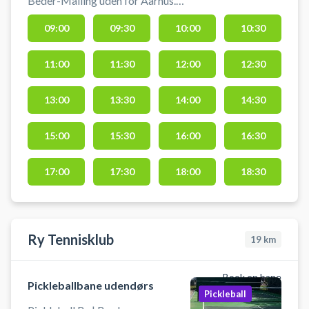
Beder-Malling uden for Aarhus.
Book en pickleballbane for 30
09:00
09:30
10:00
10:30
minutter og spil pickleball
indendørs i BMI Hallen
11:00
11:30
12:00
12:30
beliggende på Bredgade 5, 8340
Malling. Praktisk information: 🏓
Medbring selv pickleball bat og
13:00
13:30
14:00
14:30
bold.
15:00
15:30
16:00
16:30
17:00
17:30
18:00
18:30
Ry Tennisklub
19
km
Book en bane
Pickleballbane udendørs
Pickleball