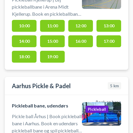
pickleballbane i Arena Midt
Kjellerup. Book en pickleballbane
og spil pickleball i Kjellerup på en
10:00
11:00
12:00
13:00
af badmintonbanerne i hallen hos
Arena Midt Kjellerup.
14:00
15:00
16:00
17:00
18:00
19:00
Aarhus Pickle & Padel
5
km
Book en bane
Pickleball bane, udendørs
Pickleball
Pickle ball Århus | Book pickleball
bane i Aarhus. Book en udendørs
pickleball bane og spil pickleball i