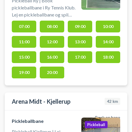
Pickleball Ry | Book
pickleballbane i Ry Tennis Klub.
Lej en pickleballbane og spil
pickleball i Ry på klubbens
07:00
08:00
09:00
10:00
udendørs pickleballbane
beliggende ved Ry Hallen på
11:00
12:00
13:00
14:00
Thorsvej 32B, 8680 Ry.
15:00
16:00
17:00
18:00
19:00
20:00
Arena Midt - Kjellerup
42
km
Book en bane
Pickleballbane
Pickleball
Pickleball Kjellerup | Lej