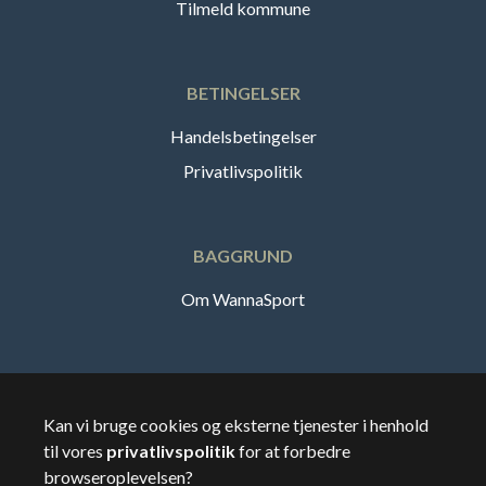
Tilmeld kommune
BETINGELSER
Handelsbetingelser
Privatlivspolitik
BAGGRUND
Om WannaSport
Dansk
Kan vi bruge cookies og eksterne tjenester i henhold
til vores
privatlivspolitik
for at forbedre
🇸🇪
Sverige
browseroplevelsen?