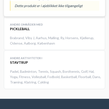
Aarhus.
Dette produkt er i øjeblikket ikke tilgængeligt
ANDRE OMRÅDER MED
PICKLEBALL
Brabrand
,
Viby J
,
Aarhus
,
Malling
,
Ry
,
Horsens
,
Kjellerup
,
Odense
,
Aalborg
,
København
ANDRE AKTIVITETER I
STAVTRUP
Padel
,
Badminton
,
Tennis
,
Squash
,
Bordtennis
,
Golf
,
Hal
,
Yoga
,
Fitness
,
Volleyball
,
Fodbold
,
Basketball
,
Floorball
,
Dans
,
Træning
,
Klatring
,
Cykling