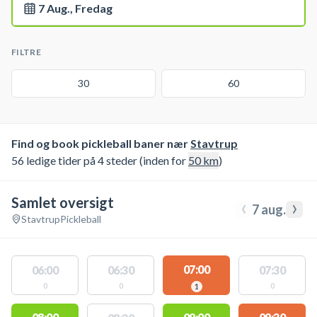
7 Aug., Fredag
FILTRE
30
60
Find og book pickleball baner nær
Stavtrup
56 ledige tider på 4 steder (inden for
50
km
)
Samlet oversigt
‹
›
7 aug.
Stavtrup
Pickleball
07:00
06:00
06:30
07:30
0
0
0
1