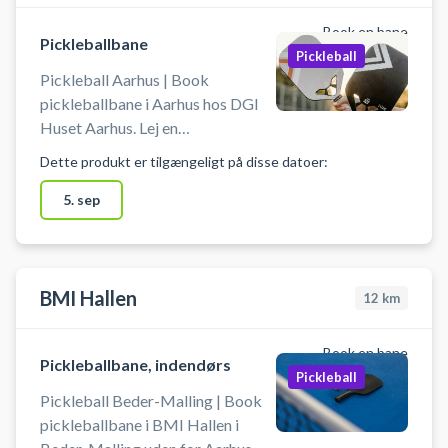
Book en bane
Pickleballbane
Pickleball
Pickleball Aarhus | Book
pickleballbane i Aarhus hos DGI
Huset Aarhus. Lej en
pickleballbane og spil pickleball i
Dette produkt er tilgængeligt på disse datoer:
Aarhus C på DGI Husets
pickleballbaner i midten af byen.
5. sep
Der er mulighed for at leje bat og
købe bolde i DGI huset.
BMI Hallen
12
km
Book en bane
Pickleballbane, indendørs
Pickleball
Pickleball Beder-Malling | Book
pickleballbane i BMI Hallen i