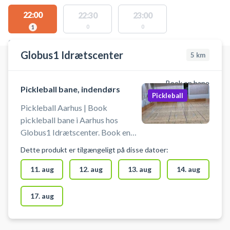
22:00
22:30
23:00
0
0
1
STEDER MED LEDIGE AKTIVITETER
Globus1 Idrætscenter
5
km
Book en bane
Pickleball bane, indendørs
Pickleball
Pickleball Aarhus | Book
pickleball bane i Aarhus hos
Globus1 Idrætscenter. Book en
indendørs pickleball bane og spil
Dette produkt er tilgængeligt på disse datoer:
pickleball i Aarhus hos Globus1
beliggende på Gudrunsvej 3 A,
11. aug
12. aug
13. aug
14. aug
8220 Brabrand nær Åbyhøj og
Gellerup. Pickleballbanen er til 2-
17. aug
4 spillere. Booking af pickleball
banen er inkl leje af bat og bolde.