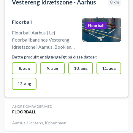
Vestereng Idrætszone - Aarhus
8
km
Book en bane
Floorball
Floorball
Floorball Aarhus | Lej
floorballbane hos Vestereng
Idrætszone i Aarhus. Book en
floorballbane og spil floorball i
Dette produkt er tilgængeligt på disse datoer:
Aarhus på en indendørs
floorballbane hos Vestereng
8. aug
9. aug
10. aug
11. aug
Idrætszone. Floorballbanen i
Aarhus udgør 1/3 af hallen. Gratis
12. aug
parkering ved grus parkeringen 50
meter fra hallen ved booking af
floorballbane i Aarhus hos
ANDRE OMRÅDER MED
Vestereng Idrætszone.
FLOORBALL
Aarhus
,
Horsens
,
København