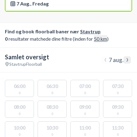
7 Aug., Fredag
Find og book floorball baner nær
Stavtrup
0
resultater matchede dine filtre (inden for
50
km
)
Samlet oversigt
‹
›
7 aug.
Stavtrup
Floorball
06:00
06:30
07:00
07:30
0
0
0
0
08:00
08:30
09:00
09:30
0
0
0
0
10:00
10:30
11:00
11:30
0
0
0
0