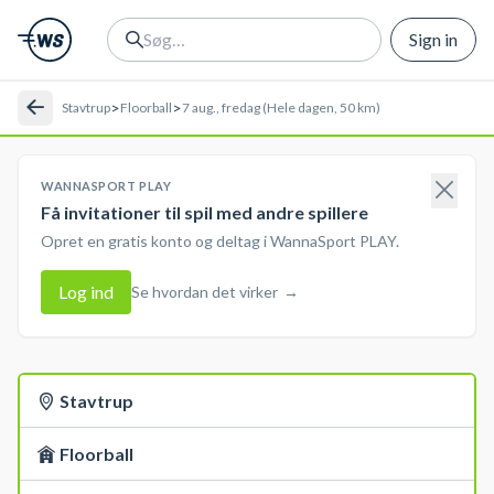
Sign in
>
>
Stavtrup
Floorball
7 aug., fredag (Hele dagen, 50 km)
WANNASPORT PLAY
Få invitationer til spil med andre spillere
Opret en gratis konto og deltag i WannaSport PLAY.
Log ind
Se hvordan det virker
→
Stavtrup
Floorball