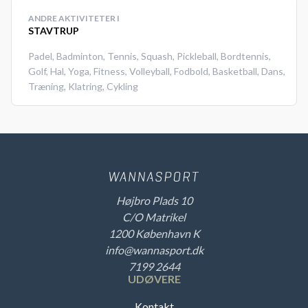
ANDRE AKTIVITETER I
STAVTRUP
Padel
,
Badminton
,
Tennis
,
Squash
,
Pickleball
,
Bordtennis
,
Golf
,
Hal
,
Yoga
,
Fitness
,
Volleyball
,
Fodbold
,
Basketball
,
Dans
,
Træning
,
Klatring
,
Cykling
Højbro Plads 10
C/O Matrikel
1200 København K
info@wannasport.dk
7199 2644
UDØVERE
Kontakt