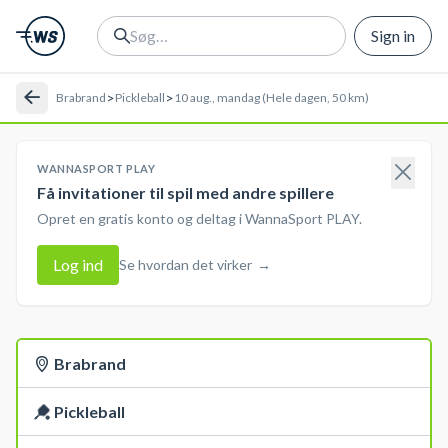
Sign in
>
>
Brabrand
Pickleball
10 aug., mandag (Hele dagen, 50 km)
WANNASPORT PLAY
Få invitationer til spil med andre spillere
Opret en gratis konto og deltag i WannaSport PLAY.
Log ind
Se hvordan det virker
→
Brabrand
Pickleball