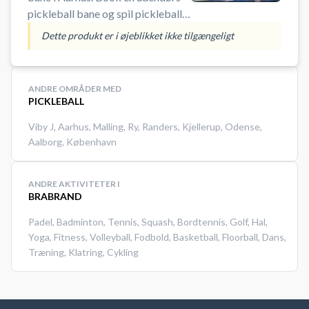
pickleball bane og spil pickleball i
Aarhus.
Dette produkt er i øjeblikket ikke tilgængeligt
ANDRE OMRÅDER MED
PICKLEBALL
Viby J
,
Aarhus
,
Malling
,
Ry
,
Randers
,
Kjellerup
,
Odense
,
Aalborg
,
København
ANDRE AKTIVITETER I
BRABRAND
Padel
,
Badminton
,
Tennis
,
Squash
,
Bordtennis
,
Golf
,
Hal
,
Yoga
,
Fitness
,
Volleyball
,
Fodbold
,
Basketball
,
Floorball
,
Dans
,
Træning
,
Klatring
,
Cykling