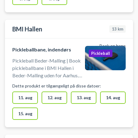
Der er mulighed for at leje bat og
købe bolde i DGI huset.
BMI Hallen
13
km
Book en bane
Pickleballbane, indendørs
Pickleball
Pickleball Beder-Malling | Book
pickleballbane i BMI Hallen i
Beder-Malling uden for Aarhus.
Book en pickleballbane for 30
Dette produkt er tilgængeligt på disse datoer:
minutter og spil pickleball
indendørs i BMI Hallen
11. aug
12. aug
13. aug
14. aug
beliggende på Bredgade 5, 8340
Malling. Praktisk information: 🏓
15. aug
Medbring selv pickleball bat og
bold.