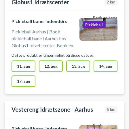
Globus1 Idrætscenter
2
km
Book en bane
Pickleball bane, indendørs
Pickleball
Pickleball Aarhus | Book
pickleball bane i Aarhus hos
Globus1 Idrætscenter. Book en
indendørs pickleball bane og spil
Dette produkt er tilgængeligt på disse datoer:
pickleball i Aarhus hos Globus1
beliggende på Gudrunsvej 3 A,
11. aug
12. aug
13. aug
14. aug
8220 Brabrand nær Åbyhøj og
Gellerup. Pickleballbanen er til 2-
17. aug
4 spillere. Booking af pickleball
banen er inkl leje af bat og bolde.
Anlægget er bemandet og net er
opsat. Man skal bruge
Vestereng Idrætszone - Aarhus
5
km
indendørssko og der er
omklædningsrum.
Book en bane
Pickleball bane, indendørs