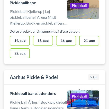
Pickleballbane
Pickleball
Pickleball Kjellerup | Lej
pickleballbane i Arena Midt
Kjellerup. Book en pickleballbane
og spil pickleball i Kjellerup på en
Dette produkt er tilgængeligt på disse datoer:
af badmintonbanerne i hallen hos
Arena Midt Kjellerup.
14. aug
15. aug
16. aug
21. aug
22. aug
Aarhus Pickle & Padel
5
km
Book en bane
Pickleball bane, udendørs
Pickleball
Pickle ball Århus | Book pickleball
bane i Aarhus. Book en udendørs