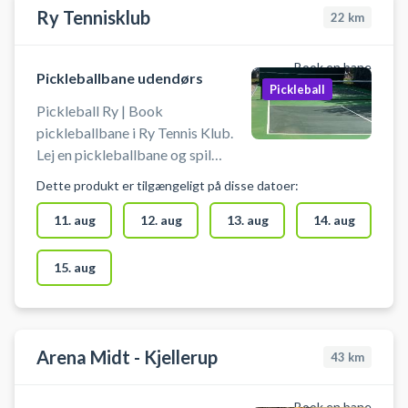
Ry Tennisklub
22
km
Book en bane
Pickleballbane udendørs
Pickleball
Pickleball Ry | Book
pickleballbane i Ry Tennis Klub.
Lej en pickleballbane og spil
pickleball i Ry på klubbens
Dette produkt er tilgængeligt på disse datoer:
udendørs pickleballbane
beliggende ved Ry Hallen på
11. aug
12. aug
13. aug
14. aug
Thorsvej 32B, 8680 Ry.
15. aug
Arena Midt - Kjellerup
43
km
Book en bane