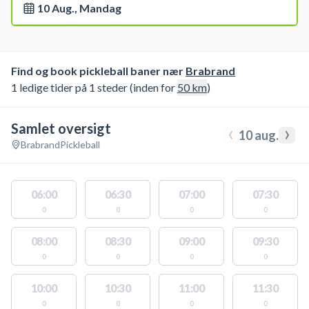
10 Aug., Mandag
Find og book pickleball baner nær
Brabrand
1 ledige tider på 1 steder (inden for
50
km
)
Samlet oversigt
‹
›
10 aug.
Brabrand
Pickleball
06:00
06:30
07:00
07:30
0
0
0
0
08:00
08:30
09:00
09:30
0
0
0
0
10:00
10:30
11:00
11:30
0
0
0
0