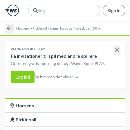
Sign in
>
>
Horsens
Pickleball
6 aug., torsdag (Hele dagen, 50 km)
WANNASPORT PLAY
Få invitationer til spil med andre spillere
Opret en gratis konto og deltag i WannaSport PLAY.
Log ind
Se hvordan det virker
→
Horsens
Pickleball