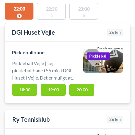
22:00
22:30
23:00
0
0
1
STEDER MED LEDIGE AKTIVITETER
DGI Huset Vejle
26
km
Book en bane
Pickleballbane
Pickleball
Pickleball Vejle | Lej
pickleballbane i 55 min i DGI
Huset i Vejle. Det er muligt at
medbringe eget udstyr, men ellers
18:00
19:00
20:00
kan bat og bolde lejes i
receptionen. Book pickleballbane
og spil pickleball i Vejle på en af de
mere end 40 pickleballbaner i DGI
Ry Tennisklub
26
km
Huset Vejle.