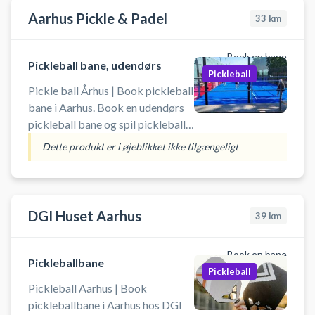
Gratis parkering foran hallerne,
Aarhus Pickle & Padel
33
km
hvis du er i bil fra Ejby, Middelfart
eller Brenderup og kommer for at
leje og spille pickleball på en af
Book en bane
Pickleball bane, udendørs
Vestfyns hallernes mange
Pickleball
pickleballbaner.
Pickle ball Århus | Book pickleball
bane i Aarhus. Book en udendørs
pickleball bane og spil pickleball i
Aarhus.
Dette produkt er i øjeblikket ikke tilgængeligt
DGI Huset Aarhus
39
km
Book en bane
Pickleballbane
Pickleball
Pickleball Aarhus | Book
pickleballbane i Aarhus hos DGI