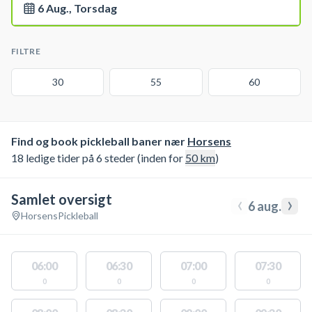
6 Aug., Torsdag
FILTRE
30
55
60
Find og book pickleball baner nær
Horsens
18 ledige tider på 6 steder (inden for
50
km
)
Samlet oversigt
‹
›
6 aug.
Horsens
Pickleball
06:00
06:30
07:00
07:30
0
0
0
0