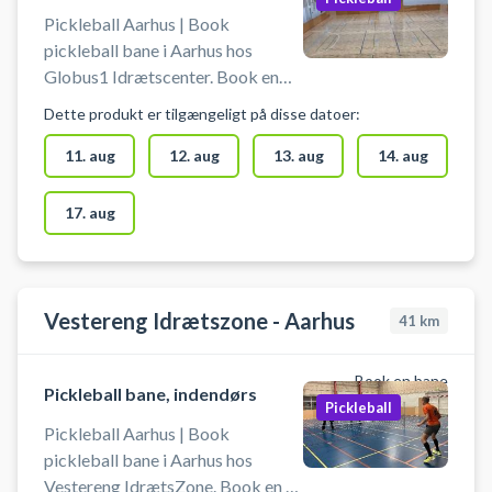
Pickleball Aarhus | Book
pickleball bane i Aarhus hos
Globus1 Idrætscenter. Book en
indendørs pickleball bane og spil
Dette produkt er tilgængeligt på disse datoer:
pickleball i Aarhus hos Globus1
beliggende på Gudrunsvej 3 A,
11. aug
12. aug
13. aug
14. aug
8220 Brabrand nær Åbyhøj og
Gellerup. Pickleballbanen er til 2-
17. aug
4 spillere. Booking af pickleball
banen er inkl leje af bat og bolde.
Anlægget er bemandet og net er
opsat. Man skal bruge
Vestereng Idrætszone - Aarhus
41
km
indendørssko og der er
omklædningsrum.
Book en bane
Pickleball bane, indendørs
Pickleball
Pickleball Aarhus | Book
pickleball bane i Aarhus hos
Vestereng IdrætsZone. Book en af