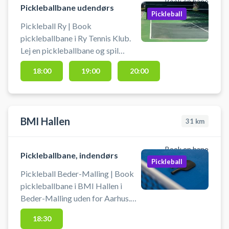
Book en bane
Pickleballbane udendørs
Pickleball
Pickleball Ry | Book
pickleballbane i Ry Tennis Klub.
Lej en pickleballbane og spil
pickleball i Ry på klubbens
18:00
19:00
20:00
udendørs pickleballbane
beliggende ved Ry Hallen på
Thorsvej 32B, 8680 Ry.
BMI Hallen
31
km
Book en bane
Pickleballbane, indendørs
Pickleball
Pickleball Beder-Malling | Book
pickleballbane i BMI Hallen i
Beder-Malling uden for Aarhus.
Book en pickleballbane for 30
18:30
minutter og spil pickleball