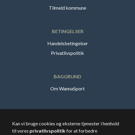
Tilmeld kommune
BETINGELSER
Handelsbetingelser
Privatlivspolitik
BAGGRUND
Om WannaSport
Dansk
Kan vi bruge cookies og eksterne tjenester i henhold
til vores
privatlivspolitik
for at forbedre
🇸🇪
Sverige