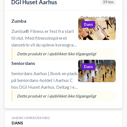
DGI Huset Aarhus
39
km
Deltag i en aktivitet
Zumba
Dans
Zumba® Fitness er fest fra start
til slut. Med fitnessinspireret
dansetrin vil du opleve koreografi
fra merengue, samba og salsa. Du
Dette produkt er i øjeblikket ikke tilgængeligt
skal forvente masser af sved på
Seniordans
panden, men til gengæld med
Dans
masser
Seniordans Aarhus | Book en plads
på Seniordans-holdet i Aarhus C
hos DGI Huset Aarhus. Deltag i en
dansetime fyldt med energi, glæde
Dette produkt er i øjeblikket ikke tilgængeligt
og god musik – helt uden krav til
danseerfaring. Her handler det om
at bevæge sig, have det sjovt og få
ANDRE OMRÅDER MED
pulsen op i fællesskab med andre.
DANS