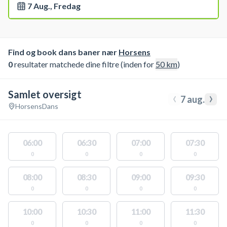
7 Aug., Fredag
Find og book dans baner nær
Horsens
0
resultater matchede dine filtre (inden for
50
km
)
Samlet oversigt
‹
›
7 aug.
Horsens
Dans
06:00
06:30
07:00
07:30
0
0
0
0
08:00
08:30
09:00
09:30
0
0
0
0
10:00
10:30
11:00
11:30
0
0
0
0