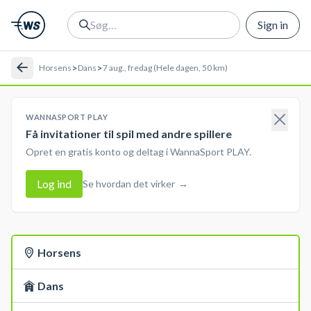
Sign in
>
>
Horsens
Dans
7 aug., fredag (Hele dagen, 50 km)
WANNASPORT PLAY
Få invitationer til spil med andre spillere
Opret en gratis konto og deltag i WannaSport PLAY.
Log ind
Se hvordan det virker
→
Horsens
Dans