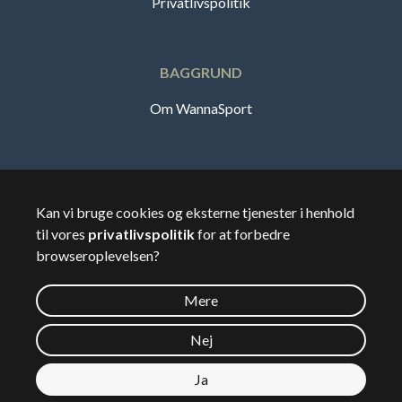
Privatlivspolitik
BAGGRUND
Om WannaSport
Dansk
Kan vi bruge cookies og eksterne tjenester i henhold
til vores
privatlivspolitik
for at forbedre
🇸🇪
Sverige
browseroplevelsen?
Mere
©
2026
Wannasport.dk
Nej
Ja
Privatdata