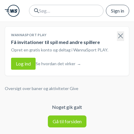
Sign in
WANNASPORT PLAY
Få invitationer til spil med andre spillere
Opret en gratis konto og deltag i WannaSport PLAY.
Log ind
Se hvordan det virker
→
Oversigt over baner og aktiviteter
Give
Noget gik galt
Gå til forsiden