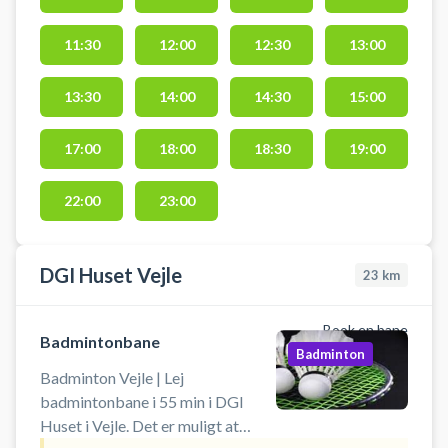
11:30
12:00
12:30
13:00
13:30
14:00
14:30
15:00
17:00
18:00
18:30
19:00
22:00
23:00
DGI Huset Vejle
23
km
Book en bane
Badmintonbane
Badminton
Badminton Vejle | Lej
badmintonbane i 55 min i DGI
Huset i Vejle. Det er muligt at