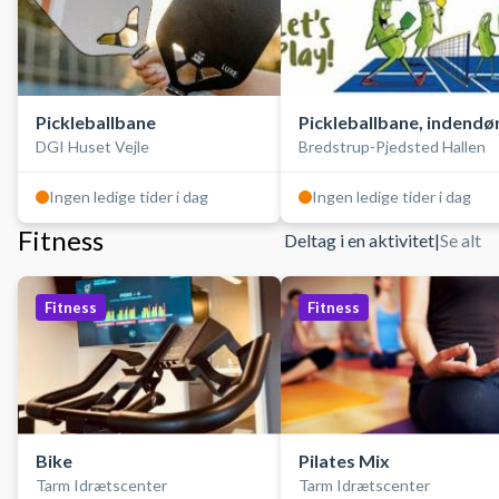
Pickleballbane
Pickleballbane, indendø
DGI Huset Vejle
Bredstrup-Pjedsted Hallen
Ingen ledige tider i dag
Ingen ledige tider i dag
Fitness
Deltag i en aktivitet
|
Se alt
Fitness
Fitness
Bike
Pilates Mix
Tarm Idrætscenter
Tarm Idrætscenter