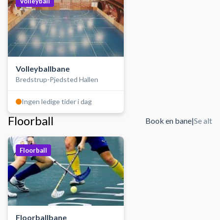
Volleyball
Volleyballbane
Bredstrup-Pjedsted Hallen
Ingen ledige tider i dag
Floorball
Book en bane
|
Se alt
Floorball
Floorballbane