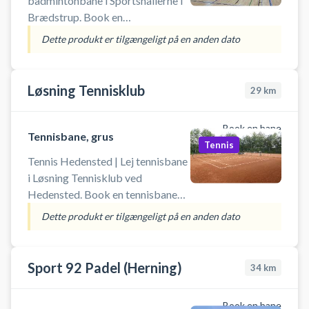
badmintonbane i Sportshallerne i
Brædstrup. Book en
badmintonbane og spil badminton
Dette produkt er tilgængeligt på en anden dato
i Brædstrup på en af
badmintonbanerne som booket i
tider á 60 min. ✔ Medbring egen
Løsning Tennisklub
29
km
ketcher og fjerbolde. ✔ Der
omklædningsfaciliteter ifm. hallen
Book en bane
✔ Gratis parkering ved
Tennisbane, grus
Tennis
svømmehallen.
Tennis Hedensted | Lej tennisbane
i Løsning Tennisklub ved
Hedensted. Book en tennisbane
og spil tennis i Løsning på en af de
Dette produkt er tilgængeligt på en anden dato
to grusbaner beliggende i den lille
tennisklub.
Sport 92 Padel (Herning)
34
km
Book en bane