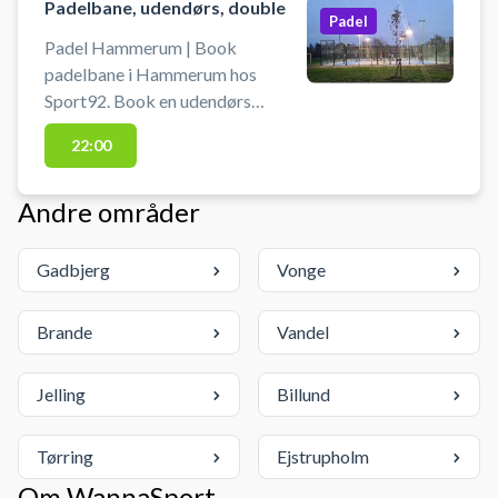
Padelbane, udendørs, double
Padel
Padel Hammerum | Book
padelbane i Hammerum hos
Sport92. Book en udendørs
padelbane og spil padel i
22:00
Hammerum Gjellerup Hallen.
Padelbanerne er begge
Andre områder
doublebaner med lys. Sport92 har
gratis parkering lige ved
padelbanerne på Palle Fløes vej
Gadbjerg
Vonge
28, 7400 Herning - nemt for padel
spillere fra både Herning og Ikast.
Brande
Vandel
Der er mulighed for at låne bat,
hvis du ikke selv har et.
Jelling
Billund
Tørring
Ejstrupholm
Om WannaSport