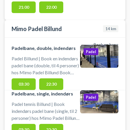
21:00
22:00
Mimo Padel Billund
14
km
Book en bane
Padelbane, double, indendørs
Padel
Padel Billund | Book en indendørs
padel bane (double, til 4 personer)
hos Mimo Padel Billund Book
padelbane og spil padel i Billund
03:30
22:30
ved Lalandia og Legoland i det
gamle We Are Padel Padelcenter
Padelbane, single, indendørs
Padel
(WAP). Der er altid fri
Padel tennis Billund | Book
afbenyttelse af bat. Bolde kan
indendørs padel bane (single, til 2
købes i centeret. Der er mulighed
personer) hos Mimo Padel Billund.
for omklædning. Medbring
Book en padelbane og spil padel i
indendørssko.
03:30
22:30