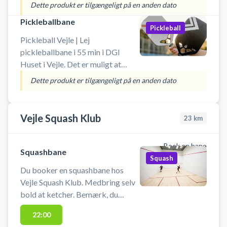
medbringe eget udstyr, men ellers
Dette produkt er tilgængeligt på en anden dato
kan ketcher og bolde lejes i
Pickleballbane
receptionen for 30 kr. Book
Pickleball
badmintonbane og spil badminton
Pickleball Vejle | Lej
i Vejle på en af de mere end 40
pickleballbane i 55 min i DGI
badmintonbaner i DGI Huset
Huset i Vejle. Det er muligt at
Vejle.
medbringe eget udstyr, men ellers
Dette produkt er tilgængeligt på en anden dato
kan bat og bolde lejes i
receptionen. Book pickleballbane
og spil pickleball i Vejle på en af de
Vejle Squash Klub
23
km
mere end 40 pickleballbaner i DGI
Huset Vejle.
Book en bane
Squashbane
Squash
Du booker en squashbane hos
Vejle Squash Klub. Medbring selv
bold at ketcher. Bemærk, du
booker banen i 45 minutter Baner
22:00
må kun bruges med indendørssko,