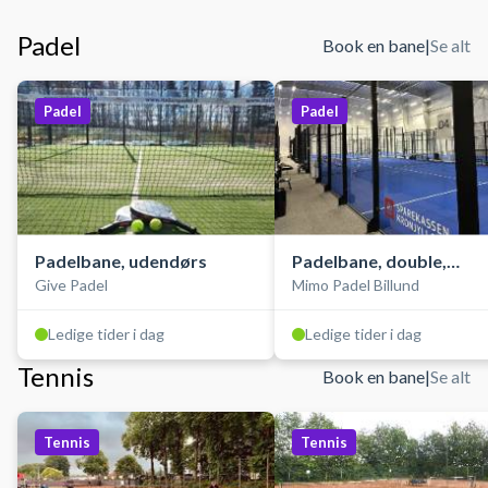
Padel
Book en bane
|
Se alt
Padel
Padel
Padelbane, udendørs
Padelbane, double,
Give Padel
Mimo Padel Billund
indendørs
Ledige tider i dag
Ledige tider i dag
Tennis
Book en bane
|
Se alt
Tennis
Tennis