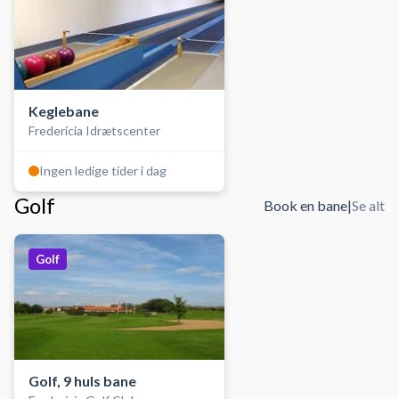
Keglebane
Fredericia Idrætscenter
Ingen ledige tider i dag
Golf
Book en bane
|
Se alt
Golf
Golf, 9 huls bane