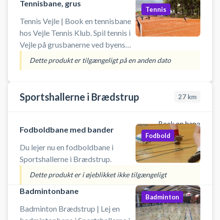
Tennisbane, grus
Tennis
Tennis Vejle | Book en tennisbane
hos Vejle Tennis Klub. Spil tennis i
Vejle på grusbanerne ved byens
tennisklub. Gode
Dette produkt er tilgængeligt på en anden dato
parkeringsmuligheder ved
tennisbanerne. Medbring selv
ketcher og bolde.
Sportshallerne i Brædstrup
27
km
Book en bane
Fodboldbane med bander
Fodbold
Du lejer nu en fodboldbane i
Sportshallerne i Brædstrup.
Dette produkt er i øjeblikket ikke tilgængeligt
Badmintonbane
Badminton
Badminton Brædstrup | Lej en