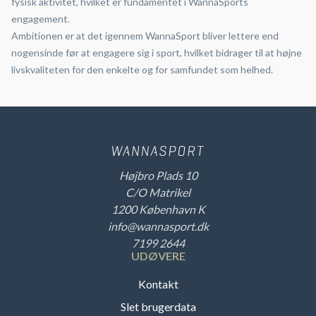
fysisk aktivitet, hvilket er fundamentet i WannaSports
engagement.
Ambitionen er at det igennem WannaSport bliver lettere end
nogensinde før at engagere sig i sport, hvilket bidrager til at højne
livskvaliteten for den enkelte og for samfundet som helhed.
Højbro Plads 10
C/O Matrikel
1200 København K
info@wannasport.dk
7199 2644
UDØVERE
Kontakt
Slet brugerdata