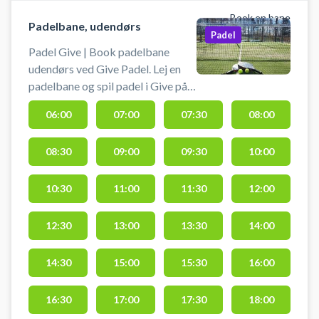
Book en bane
Padelbane, udendørs
Padel
Padel Give | Book padelbane
udendørs ved Give Padel. Lej en
padelbane og spil padel i Give på
en udendørs doublebane. Der skal
06:00
07:00
07:30
08:00
selv medbringes bat og bolde.
Give Padel, er beliggende ved
08:30
09:00
09:30
10:00
søndermarkshallen. Banen
administreres af Give Tennisklub.
Gratis parkering ved banen.
10:30
11:00
11:30
12:00
#padel-give #spil-padel-tennis-i-
give
12:30
13:00
13:30
14:00
14:30
15:00
15:30
16:00
16:30
17:00
17:30
18:00