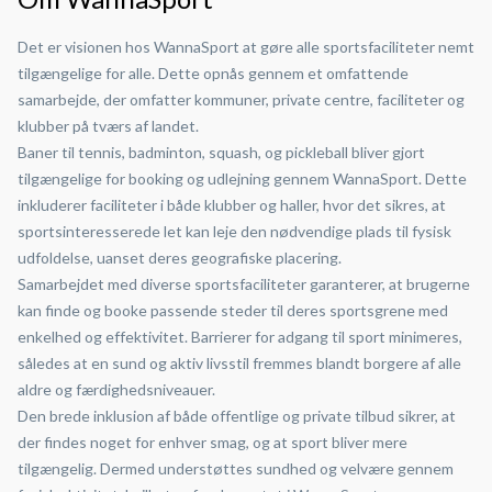
Det er visionen hos WannaSport at gøre alle sportsfaciliteter nemt
tilgængelige for alle. Dette opnås gennem et omfattende
samarbejde, der omfatter kommuner, private centre, faciliteter og
klubber på tværs af landet.
Baner til tennis, badminton, squash, og pickleball bliver gjort
tilgængelige for booking og udlejning gennem WannaSport. Dette
inkluderer faciliteter i både klubber og haller, hvor det sikres, at
sportsinteresserede let kan leje den nødvendige plads til fysisk
udfoldelse, uanset deres geografiske placering.
Samarbejdet med diverse sportsfaciliteter garanterer, at brugerne
kan finde og booke passende steder til deres sportsgrene med
enkelhed og effektivitet. Barrierer for adgang til sport minimeres,
således at en sund og aktiv livsstil fremmes blandt borgere af alle
aldre og færdighedsniveauer.
Den brede inklusion af både offentlige og private tilbud sikrer, at
der findes noget for enhver smag, og at sport bliver mere
tilgængelig. Dermed understøttes sundhed og velvære gennem