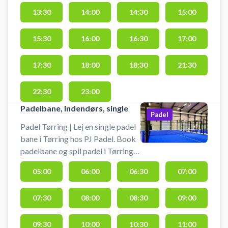
Tour.
13:30
14:00
14:30
15:00
15:30
16:00
16:30
17:00
17:30
18:00
18:30
21:30
22:30
23:00
Padelbane, indendørs, single
Padel
Padel Tørring | Lej en single padel
bane i Tørring hos PJ Padel. Book
padelbane og spil padel i Tørring
på PJ Padels indendørs
05:00
06:00
06:30
07:00
padelbaner. Padelbanen er til 2
personer på kunstgræsset Mondo
07:30
08:00
08:30
09:00
Supercourt XN, som bruges på
World Padel Tour.
09:30
10:00
10:30
11:00