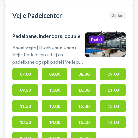
hvor sålerne ikke laver aftryk.
Vejle Padelcenter
25
km
Book en bane
Padelbane, indendørs, double
Padel
Padel Vejle | Book padelbane i
Vejle Padelcenter. Lej en
padelbane og spil padel i Vejle på
en af doublebanerne med 12
07:00
08:00
08:30
09:00
meter loftshøjde i byens største
padelklub. Du finder Vejle
09:30
10:00
10:30
11:00
Padelcenter på Hellumvej 7, 7100
Vejle - lige ved Vejle Boldklub og
VB Parken. Hos Vejle Padelcenter
11:30
12:00
12:30
13:00
findes parkering lige ved
padelcentret, hvor du finder 12
13:30
14:00
15:00
16:00
indendørs paddelbaner, hvoraf 10
double- og 2 singlebaner.