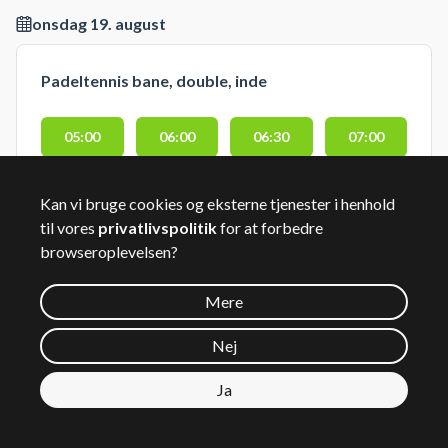
onsdag 19. august
Padeltennis bane, double, inde
05:00
06:00
06:30
07:00
07:30
08:00
08:30
09:00
Kan vi bruge cookies og eksterne tjenester i henhold
til vores
privatlivspolitik
for at forbedre
09:30
10:00
10:30
11:00
browseroplevelsen?
11:30
12:00
12:30
13:00
Mere
Nej
13:30
14:00
14:30
15:00
Ja
15:30
16:00
16:30
17:00