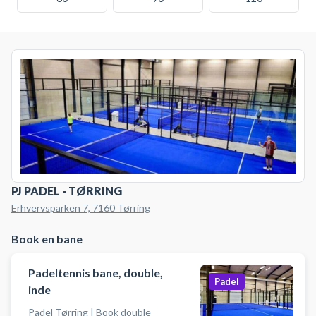
PJ PADEL - TØRRING
Erhvervsparken 7, 7160 Tørring
Book en bane
Padeltennis bane, double,
Padel
inde
Padel Tørring | Book double