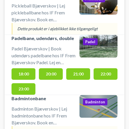
Pickleball Bjæverskov | Lej
pickleballbane hos IF Frem
Bjæverskov. Book en
pickleballbane og spil pickleball i
Dette produkt er i øjeblikket ikke tilgængeligt
Bjæverskov på en af de mange
Padelbane, udendørs, double
indendørs pickleballbaner i
Padel
Skovbohallen i Bjæverskov.
Padel Bjæverskov | Book
#Picklebal-bjaeverskov #spil-
udendørs padelbane hos IF Frem
pickleball #book-pickleball-bane
Bjæverskov Padel. Lej en
padelbane og spil padel i
18:00
20:00
21:00
22:00
Bjæverskov på en doublebane
udendørs med højt til "loftet".
23:00
Padelbanen ligger i forbindelse
med IF Frem Bjæverskov Padel og
Badmintonbane
Badminton
Tennisbaner. Det er muligt at låne
Badminton Bjæverskov | Lej
bolde og bat, som ligger i boksen
badmintonbane hos IF Frem
ved padeltennis banerne. Gratis
Bjæverskov. Book en
parkering ved padelbanerne, på