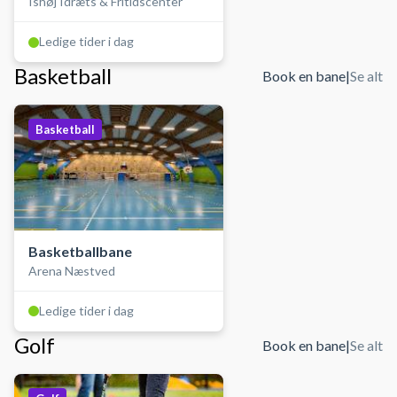
Ishøj Idræts & Fritidscenter
Ledige tider i dag
Basketball
Book en bane
|
Se alt
Basketball
Basketballbane
Arena Næstved
Ledige tider i dag
Golf
Book en bane
|
Se alt