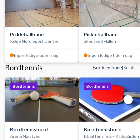
Pickleballbane
Pickleballbane
Køge Nord Sport Center
Skensved Hallen
Ingen ledige tider i dag
Ingen ledige tider i dag
Bordtennis
Book en bane
|
Se alt
Bordtennis
Bordtennis
Bordtennisbord
Bordtennisbord
Arena Næstved
Idrættens hus - Kildegården