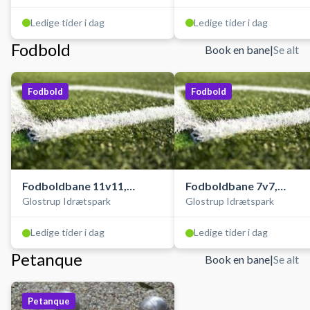
Ledige tider i dag
Ledige tider i dag
Fodbold
Book en bane
|
Se alt
Fodbold
Fodbold
Fodboldbane 11v11,
Fodboldbane 7v7,
Glostrup Idrætspark
Glostrup Idrætspark
kunstgræs, ude
kunstgræs, ude
Ledige tider i dag
Ledige tider i dag
Petanque
Book en bane
|
Se alt
Petanque