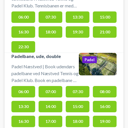
Padel Klub. Tennisbanen er med
sand på kunstgræs. Du kan i
06:00
07:30
13:30
15:00
klubhus låne ketcher og bolde.
16:30
18:00
19:30
21:00
22:30
Padelbane, ude, double
Padel
Padel Næstved | Book udendørs
padelbane ved Næstved Tennis og
Padel Klub. Book en padelbane og
spil padel i Næstved på udendørs
06:00
07:00
07:30
08:00
padelbaner hos Næstved Tennis
og Padel Klub. Der er gratis
13:30
14:00
15:00
16:00
parkering foran tennishallen
beliggende på adressen
Nygårdsvej 102, 4700 Næstved.
16:30
17:00
18:00
19:00