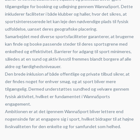
tilgængelige for booking og udlejning gennem WannaSport. Dette
inkluderer faciliteter i både klubber og haller, hvor det sikres, at
sportsinteresserede let kan leje den nødvendige plads til fysisk
udfoldelse, uanset deres geografiske placering.
Samarbejdet med diverse sportsfaciliteter garanterer, at brugerne
kan finde og booke passende steder til deres sportsgrene med
enkelhed og effektivitet. Barrierer for adgang til sport minimeres,
således at en sund og aktiv livsstil fremmes blandt borgere af alle
aldre og færdighedsniveauer.
Den brede inklusion af både offentlige og private tilbud sikrer, at
der findes noget for enhver smag, og at sport bliver mere
tilgængelig. Dermed understøttes sundhed og velvære gennem
fysisk aktivitet, hvilket er fundamentet i WannaSports
engagement.
Ambitionen er at det igennem WannaSport bliver lettere end
nogensinde før at engagere sig i sport, hvilket bidrager til at højne
livskvaliteten for den enkelte og for samfundet som helhed.