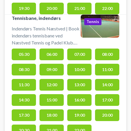
#Book-padel-næstved #padel-
udendørs-næstved #padel-
19:30
20:00
21:00
22:00
Næstved
Tennisbane, indendørs
Tennis
Indendørs Tennis Næstved | Book
indendørs tennisbane ved
Næstved Tennis og Padel Klub.
Book en tennisbane og spil tennis
05:30
06:00
07:00
08:00
indendørs i Næstved på
tennisbanerne i tennishallen hos
08:30
09:00
10:00
11:00
Næstved Tennis og Padel Klub.
Der er gratis parkering foran
tennishallen i Næstved, som du
11:30
12:00
13:00
14:00
finder på Nygårdsvej 102, 4700
Næstved - nemt for tennisspillere
14:30
15:00
16:00
17:00
som kommer i bil. #Book-tennis-
næstved #Tennis-indendørs-
17:30
18:00
19:00
20:00
næstved
20:30
21:00
22:00