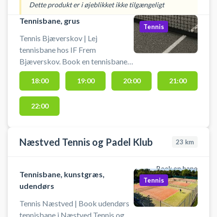
badmintonbane og spil badminton
den store parkeringsplads ved
Dette produkt er i øjeblikket ikke tilgængeligt
i Bjæverskov på en af de mange
Skovbohallen på Halvejen 14,
Tennisbane, grus
badmintonbaner i Skovbohallen i
4632 Bjæverskov.
Tennis
Bjæverskov.
Tennis Bjæverskov | Lej
tennisbane hos IF Frem
Bjæverskov. Book en tennisbane
og spil tennis i Bjæverskov på en
18:00
19:00
20:00
21:00
af de to udendørs tennisbaner
beliggende ved Skovbohallen i
22:00
Bjæverskov. Tennisbanerne har
begge en grå grusbelægning.
Gratis parkering ved
Næstved Tennis og Padel Klub
tennisbanerne, på den store
23
km
parkeringsplads ved Skovbohallen
på Halvejen 14, 4632 Bjæverskov.
Book en bane
Tennisbane, kunstgræs,
Tennis
udendørs
Tennis Næstved | Book udendørs
tennisbane i Næstved Tennis og