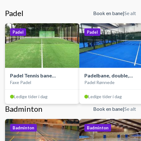
Padel
Book en bane
|
Se alt
Padel
Padel
Padel Tennis bane
Padelbane, double,
Faxe Padel
Padel Rønnede
udendørs
indendørs
Ledige tider i dag
Ledige tider i dag
Badminton
Book en bane
|
Se alt
Badminton
Badminton