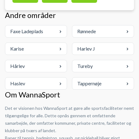
Padel padelcenter i Næstved.
Gratis padel bat er til rådighed og
Andre områder
bolde kan købes hos Match Padel
Næstved. Padelbanen er af høj
Faxe Ladeplads
Rønnede
kvalitet, blåt Desso Grand Slam
underlag.
Karise
Harlev J
Hårlev
Tureby
Haslev
Tappernøje
Om WannaSport
Det er visionen hos WannaSport at gøre alle sportsfaciliteter nemt
tilgængelige for alle. Dette opnås gennem et omfattende
samarbejde, der omfatter kommuner, private centre, faciliteter og
klubber på tværs af landet.
Baner til tennis, badminton, squash, og pickleball bliver gjort