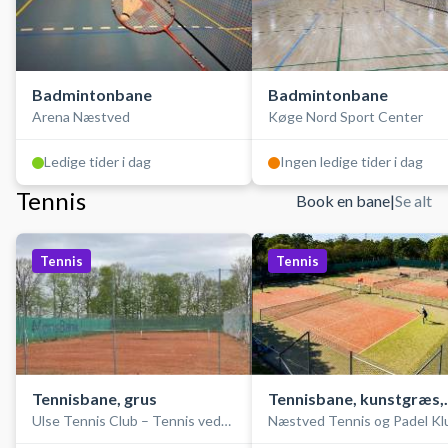
Badmintonbane
Badmintonbane
Arena Næstved
Køge Nord Sport Center
Ledige tider i dag
Ingen ledige tider i dag
Tennis
Book en bane
|
Se alt
Tennis
Tennis
Tennisbane, grus
Tennisbane, kunstgræs,
Ulse Tennis Club – Tennis ved
Næstved Tennis og Padel Kl
udendørs
Haslev