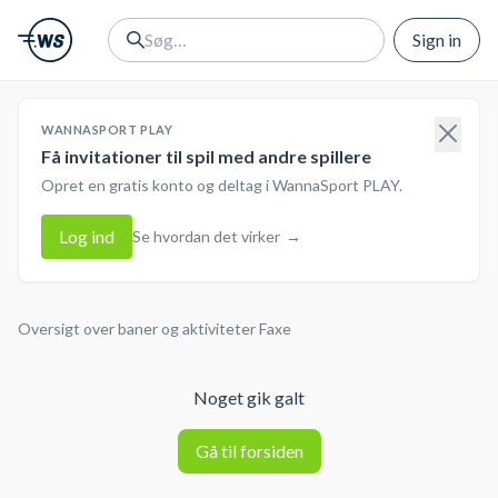
Sign in
WANNASPORT PLAY
Få invitationer til spil med andre spillere
Opret en gratis konto og deltag i WannaSport PLAY.
Log ind
Se hvordan det virker
→
Oversigt over baner og aktiviteter
Faxe
Noget gik galt
Gå til forsiden