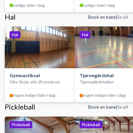
Ledige tider i dag
Ledige tider i dag
Hal
Book en bane
|
Se alt
Hal
Hal
Gymnastiksal
Tjørnegårdshal
Viby Skole, afd. Ørstedsvej
Tjørnegårdshallen
Ingen ledige tider i dag
Ingen ledige tider i dag
Pickleball
Book en bane
|
Se alt
Pickleball
Pickleball