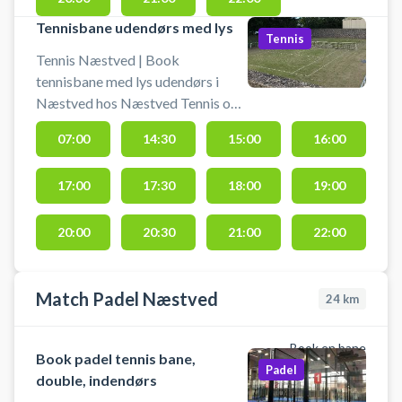
Tennisbane udendørs med lys
Tennis
Tennis Næstved | Book
tennisbane med lys udendørs i
Næstved hos Næstved Tennis og
Padel Klub. Tennisbanen er med
07:00
14:30
15:00
16:00
sand på kunstgræs. Lej en
tennisbane og spil tennis i
17:00
17:30
18:00
19:00
Næstved på udendørsbaner med
lys i tennisklubben. Tennisbanen er
med sand på kunstgræs. Du kan i
20:00
20:30
21:00
22:00
klubhus låne ketcher og bolde.
Match Padel Næstved
24
km
Book en bane
Book padel tennis bane,
Padel
double, indendørs