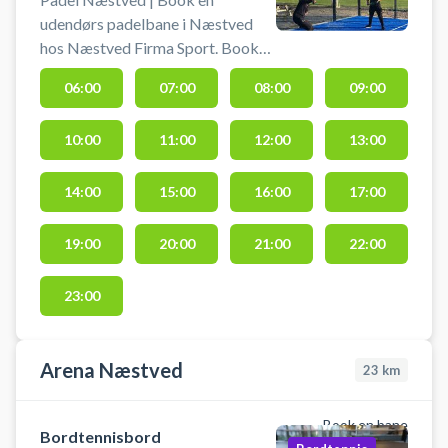
udendørs padelbane i Næstved
hos Næstved Firma Sport. Book
padel og spil padel i Næstved på
06:00
07:00
08:00
09:00
en doublebane med højt til
"loftet". Der er gratis parkering
10:00
11:00
12:00
13:00
ved booking af padeltennis hos
Næstved Firmasport. Du åbner
lågen til padelbanerne med den
14:00
15:00
16:00
17:00
kode, du får, når du har betalt.
Lånebats og bolde er inkl. i lejen af
19:00
20:00
21:00
22:00
din padelbane. De er i et skab på
padelbanen.
23:00
Arena Næstved
23
km
Book en bane
Bordtennisbord