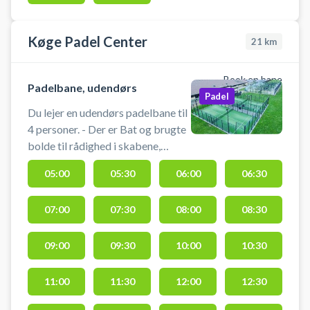
Køge Padel Center
21
km
Book en bane
Padelbane, udendørs
Padel
Du lejer en udendørs padelbane til
4 personer. - Der er Bat og brugte
bolde til rådighed i skabene,
inklusive i bane pris. - Dørene på
05:00
05:30
06:00
06:30
banerne holdes åbne under spil,
også gerne yderdørene. Bat/bold
07:00
07:30
08:00
08:30
09:00
09:30
10:00
10:30
11:00
11:30
12:00
12:30