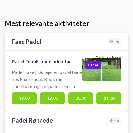
Mest relevante aktiviteter
Faxe Padel
0
km
Book en bane
Padel Tennis bane udendørs
Padel
Padel Faxe | Du lejer en padel bane
hos Faxe Padel. Book din
padelbane og spil padel tennis i
Faxe på en udendørs padelbane
18:00
19:00
20:00
21:00
for optil 4 spillere. PRAKTISK
INFORMATION:<br> ✔ Bat og
bolde forefindes i box ved
Padel Rønnede
6
km
padelbanen, og er inkluderet i
lejeprisen.<br> ✔ Lys på banen er