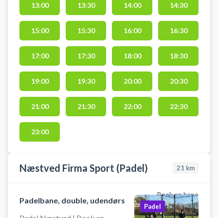
13:00
13:30
14:00
14:30
15:00
15:30
16:00
16:30
17:00
17:30
18:00
18:30
19:00
19:30
20:00
20:30
21:00
21:30
22:00
22:30
23:00
Næstved Firma Sport (Padel)
21
km
Book en bane
Padelbane, double, udendørs
Padel
Padel Næstved | Book en