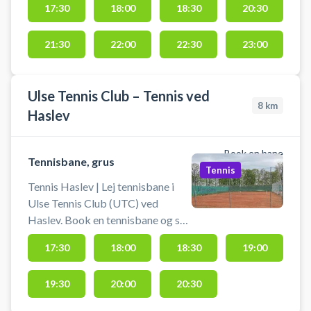
17:30
18:00
18:30
20:30
21:30
22:00
22:30
23:00
Ulse Tennis Club – Tennis ved
8
km
Haslev
Book en bane
Tennisbane, grus
Tennis
Tennis Haslev | Lej tennisbane i
Ulse Tennis Club (UTC) ved
Haslev. Book en tennisbane og spil
tennis i Usle på en af de to
17:30
18:00
18:30
19:00
grusbaner beliggende i den lille
tennisklub i byen Ulse midt
19:30
20:00
20:30
mellem Dalby, Haslev, Faxe og
Rønnede. Tennisbanen er en