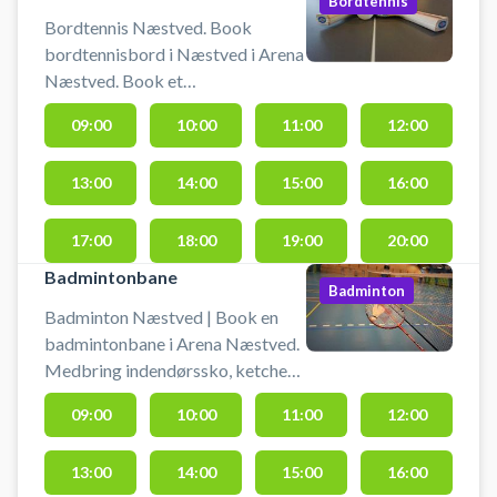
Bordtennis
Bordtennis Næstved. Book
bordtennisbord i Næstved i Arena
Næstved. Book et
bordtennisbord i Næstved og spil
09:00
10:00
11:00
12:00
bordtennis i Arena Næstved. Hos
Arena Næstved skal du
13:00
14:00
15:00
16:00
medbringe bordtennisbat og
bolde selv. Næstved Arena er
beliggende Ved Stadion 11, 4700
17:00
18:00
19:00
20:00
Næstved.
Badmintonbane
Badminton
Badminton Næstved | Book en
badmintonbane i Arena Næstved.
Medbring indendørssko, ketcher
og bolde. Lej badmintonbane og
09:00
10:00
11:00
12:00
spil badminton i Næstved på en af
de mange badmintonbaner hos
13:00
14:00
15:00
16:00
Arena Næstved.