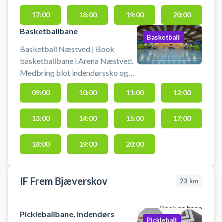
17:00
18:00
19:00
20:00
Basketballbane
Basketball
Basketball Næstved | Book
basketballbane i Arena Næstved.
Medbring blot indendørssko og
bold selv. Lej en basketbane og
09:00
10:00
11:00
12:00
spil basket i Næstved på en af de
indendørs basketballbaner i
13:00
14:00
15:00
17:00
Arenaen i Næstved.
18:00
19:00
20:00
IF Frem Bjæverskov
23
km
Book en bane
Pickleballbane, indendørs
Pickleball