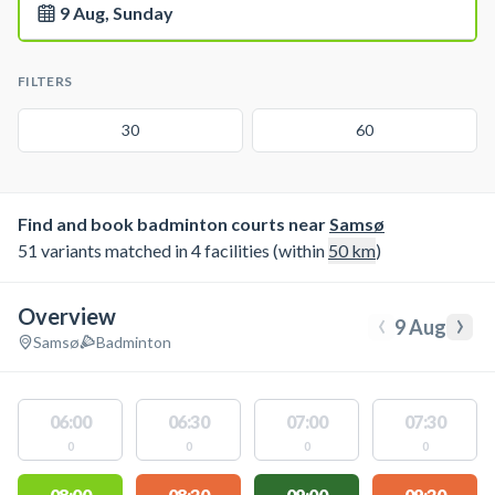
9 Aug, Sunday
FILTERS
30
60
Find and book badminton courts near
Samsø
51 variants matched in 4 facilities (within
50
km
)
Overview
‹
›
9 Aug
Samsø
Badminton
06:00
06:30
07:00
07:30
0
0
0
0