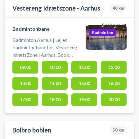
Vestereng Idrætszone - Aarhus
48
km
Book a court
Badmintonbane
Badminton
Badminton Aarhus | Lej en
badmintonbane hos Vestereng
IdrætsZone i Aarhus. Book
badmintonbane og spil badminton
09:00
10:00
11:00
12:00
i Aarhus på en af Vestereng
IdrætsZones badmintonbaner.
13:00
14:00
15:00
16:00
Tiderne er 60 min. ad gangen.
Medbring egen ketcher og
fjerbolde. Banen skal selv opstilles
17:00
18:00
19:00
20:00
- Nettene står klar inde i hallen.
#Badminton-Aarhus #Spil-
badminton-Aarhus
Bolbro boblen
50
km