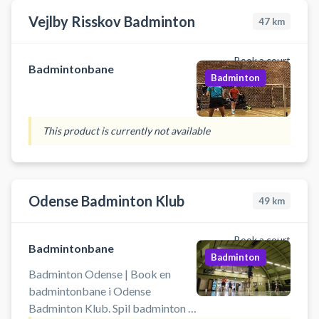
Aarhus Badminton Klub og spil
Vejlby Risskov Badminton
47
km
badminton i Aarhus. Medbring
selv ketcher og bolde.
Book a court
Badmintonbane
Badminton
This product is currently not available
Odense Badminton Klub
49
km
Book a court
Badmintonbane
Badminton
Badminton Odense | Book en
badmintonbane i Odense
Badminton Klub. Spil badminton i