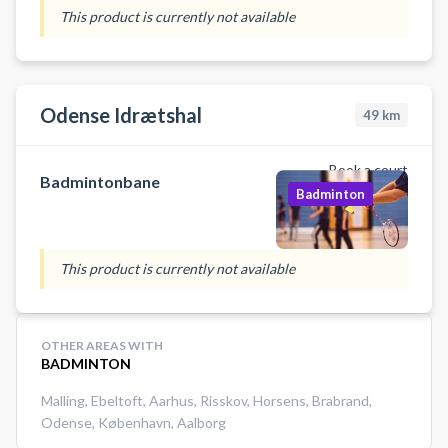
Odense på en af
This product is currently not available
badmintonbanerne hos Odense
Badminton Klub. Du skal selv
medbringe ketcher og bolde.
Odense Idrætshal
49
km
Book a court
Badmintonbane
Badminton
This product is currently not available
OTHER AREAS WITH
BADMINTON
Malling
,
Ebeltoft
,
Aarhus
,
Risskov
,
Horsens
,
Brabrand
,
Odense
,
København
,
Aalborg