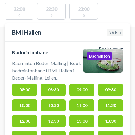
22:00
22:30
23:00
0
0
0
FACILITIES WITH AVAILABLE ACTIVITIES
BMI Hallen
36
km
Book a court
Badmintonbane
Badminton
Badminton Beder-Malling | Book
badmintonbane i BMI Hallen i
Beder-Malling. Lej en
badmintonbane i 30 minutter ad
08:00
08:30
09:00
09:30
gangen og spil badminton i Beder-
Malling på en af de mange
10:00
10:30
11:00
11:30
badmintonbaner i BMI Hallen.
Praktisk information: 🏸
Medbring selv ketchere og bolde.
12:00
12:30
13:00
13:30
🏸 Sæt selv nettet op - de står