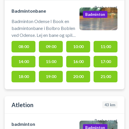
Book a court
Badmintonbane
Badminton
Badminton Odense I Book en
badmintonbane i Bolbro Boblen
ved Odense. Lej en bane og spil
badminton i Odense på en af
08:00
09:00
10:00
11:00
badmintonbanerne hos olbro
Boblen. Du medbringer selv bolde
14:00
15:00
16:00
17:00
og ketchere.
18:00
19:00
20:00
21:00
Atletion
43
km
Book a court
badminton
Badminton