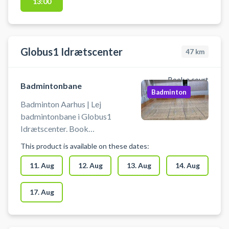
13:00
købe badmintonbolde.
Globus1 Idrætscenter
47
km
Book a court
Badmintonbane
Badminton
Badminton Aarhus | Lej
badmintonbane i Globus1
Idrætscenter. Book
badmintonbane og spil badminton
This product is available on these dates:
i Aarhus. Der kan tilkøbes ketcher
og bolde for kr. 50,00/person.
11. Aug
12. Aug
13. Aug
14. Aug
Anlægget er bemandet og net er
opsat. Man skal bruge
17. Aug
indendørssko. Der er
omklædningsrum.