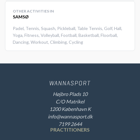
OTHER ACTIVITIES IN
SAMSØ
Padel
,
Tennis
,
Squash
,
Pickleball
,
Table Tennis
,
Golf
,
Hall
,
Yoga
,
Fitness
,
Volleyball
,
Football
,
Basketball
,
Floorball
,
Dancing
,
Workout
,
Climbing
,
Cycling
Højbro Plads 10
C/O Matrikel
1200 København K
info@wannasport.dk
7199 2644
PRACTITIONERS