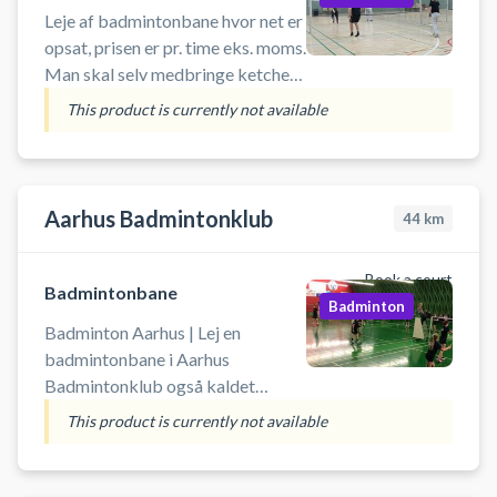
Leje af badmintonbane hvor net er
opsat, prisen er pr. time eks. moms.
Man skal selv medbringe ketcher
og fjerbolde. I åbningstiden er der
This product is currently not available
fri adgang til hallen, så det er ikke
nødvendigt med nøgle
Aarhus Badmintonklub
44
km
Book a court
Badmintonbane
Badminton
Badminton Aarhus | Lej en
badmintonbane i Aarhus
Badmintonklub også kaldet
Aarhus AB. Det er muligt at leje
This product is currently not available
badmintonketcher og købe bolde
i badmintonhallens cafe. Book en
badminton bane i en time hos