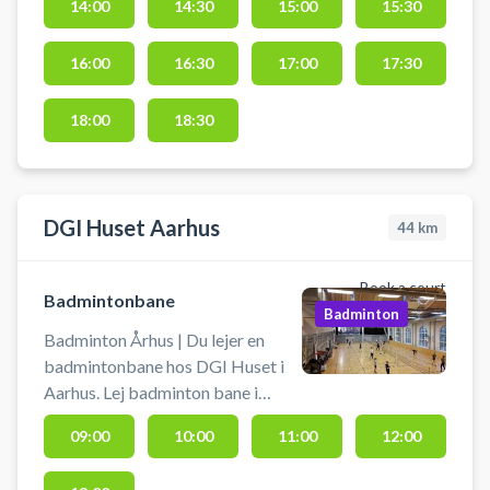
fremme i hallen.
14:00
14:30
15:00
15:30
16:00
16:30
17:00
17:30
18:00
18:30
DGI Huset Aarhus
44
km
Book a court
Badmintonbane
Badminton
Badminton Århus | Du lejer en
badmintonbane hos DGI Huset i
Aarhus. Lej badminton bane i
Aarhus og spil badminton i DGI
09:00
10:00
11:00
12:00
Århus badminton. Der er mulighed
for at leje ketcher i huset samt