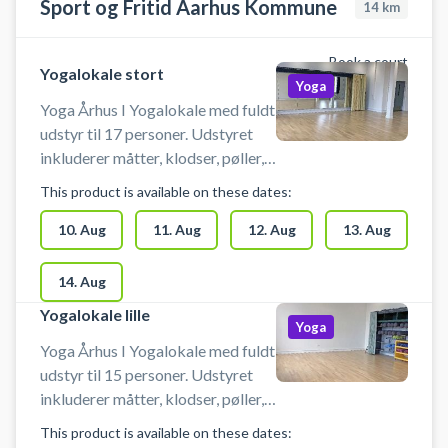
Sport og Fritid Aarhus Kommune
14
km
Book a court
Yogalokale stort
Yoga
Yoga Århus I Yogalokale med fuldt
udstyr til 17 personer. Udstyret
inkluderer måtter, klodser, pøller,
tæpper m.v. På grund af
This product is available on these dates:
bygningens konstruktion må
lokalet KUN benyttes til yoga,
10. Aug
11. Aug
12. Aug
13. Aug
meditation og mindfulness.
14. Aug
Yogalokale lille
Yoga
Yoga Århus I Yogalokale med fuldt
udstyr til 15 personer. Udstyret
inkluderer måtter, klodser, pøller,
tæpper m.v. På grund af
This product is available on these dates:
bygningens konstruktion må