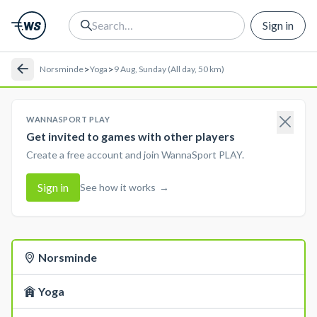
Sign in
>
>
Norsminde
Yoga
9 Aug, Sunday (All day, 50 km)
WANNASPORT PLAY
Get invited to games with other players
Create a free account and join WannaSport PLAY.
Sign in
See how it works
→
Norsminde
Yoga