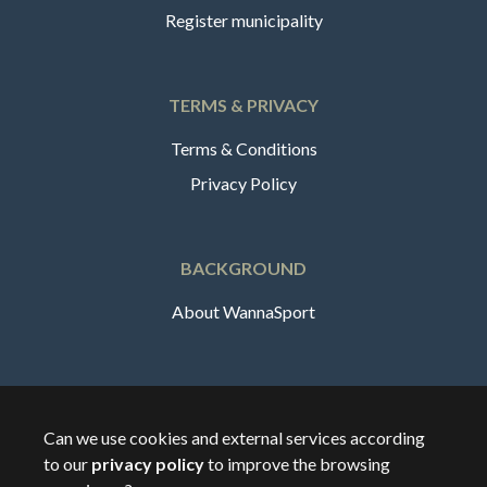
Register municipality
TERMS & PRIVACY
Terms & Conditions
Privacy Policy
BACKGROUND
About WannaSport
English
Can we use cookies and external services according
to our
privacy policy
to improve the browsing
🇸🇪
Sverige