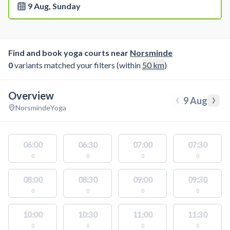
9 Aug, Sunday
Find and book yoga courts near
Norsminde
0
variants matched your filters (within
50
km
)
Overview
‹
›
9 Aug
Norsminde
Yoga
06:00
06:30
07:00
07:30
0
0
0
0
08:00
08:30
09:00
09:30
0
0
0
0
10:00
10:30
11:00
11:30
0
0
0
0