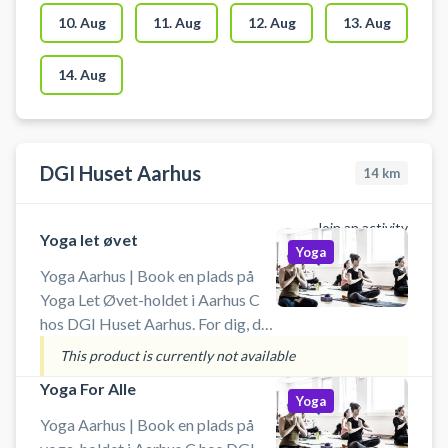
lokalet KUN benyttes til yoga,
10. Aug
11. Aug
12. Aug
13. Aug
meditation og mindfulness.
14. Aug
DGI Huset Aarhus
14
km
Join an activity
Yoga let øvet
Yoga
Yoga Aarhus | Book en plads på
Yoga Let Øvet-holdet i Aarhus C
hos DGI Huset Aarhus. For dig, der
har erfaring med yoga og er klar til
This product is currently not available
næste niveau. På dette hold
Yoga For Alle
arbejder vi med balance, styrke og
Yoga
mere avancerede yogastillinger i
Yoga Aarhus | Book en plads på
et fokuseret og dynamisk flow. Et