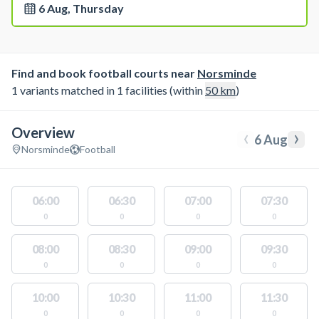
6 Aug, Thursday
Find and book football courts near
Norsminde
1 variants matched in 1 facilities (within
50
km
)
Overview
‹
›
6 Aug
Norsminde
Football
06:00
06:30
07:00
07:30
0
0
0
0
08:00
08:30
09:00
09:30
0
0
0
0
10:00
10:30
11:00
11:30
0
0
0
0