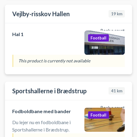
Vestereng IdrætsZone. Tiderne
for booking af indendørs fodbold
Vejlby-risskov Hallen
19
km
er 60 min. ad gangen. Medbring
egen bold. Gratis parkering ved
grus parkeringen 50 meter fra
Book a court
Hal 1
hallen, så det er nemt hvis du
Football
kommer i bil for at spille
indendørs fodbold i Aarhus.
This product is currently not available
Sportshallerne i Brædstrup
41
km
Book a court
Fodboldbane med bander
Football
Du lejer nu en fodboldbane i
Sportshallerne i Brædstrup.