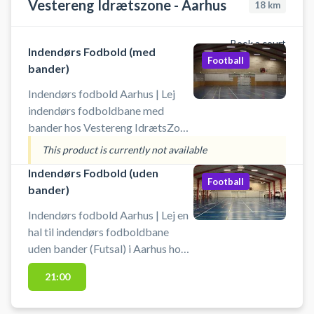
Vestereng Idrætszone - Aarhus
18
km
Book a court
Indendørs Fodbold (med
Football
bander)
Indendørs fodbold Aarhus | Lej
indendørs fodboldbane med
bander hos Vestereng IdrætsZone
i Århus. Book foldboldbanen og
This product is currently not available
spil indendørs fodbold i Aarhus i
Indendørs Fodbold (uden
en hal med bander. Tiderne er 60
Football
bander)
min. ad gangen. Medbring egen
bold. Gratis parkering ved grus
Indendørs fodbold Aarhus | Lej en
parkeringen 50 meter fra hallen, så
hal til indendørs fodboldbane
det er nemt hvis du kommer i bil
uden bander (Futsal) i Aarhus hos
for at spille indendørs fodbold i
Vestereng IdrætsZone. Lej Book
21:00
Aarhus.
fodboldbane og spil indendørs
fodbold i Aarhus i en hel hal hos