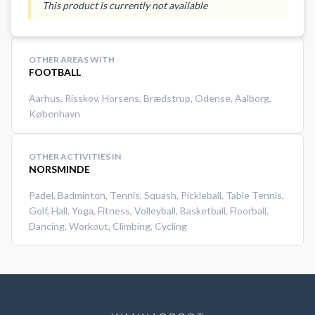
This product is currently not available
OTHER AREAS WITH
FOOTBALL
Aarhus
,
Risskov
,
Horsens
,
Brædstrup
,
Odense
,
Aalborg
,
København
OTHER ACTIVITIES IN
NORSMINDE
Padel
,
Badminton
,
Tennis
,
Squash
,
Pickleball
,
Table Tennis
,
Golf
,
Hall
,
Yoga
,
Fitness
,
Volleyball
,
Basketball
,
Floorball
,
Dancing
,
Workout
,
Climbing
,
Cycling