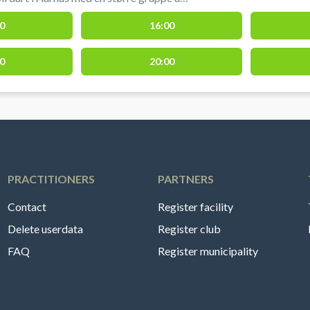
igt. Dartlokalet lejes i 60 min. ad gangen
0
16:00
rkering 50 meter fra
 af dartbanerne i Vestereng
0
20:00
PRACTITIONERS
PARTNERS
Contact
Register facility
Delete userdata
Register club
FAQ
Register municipality