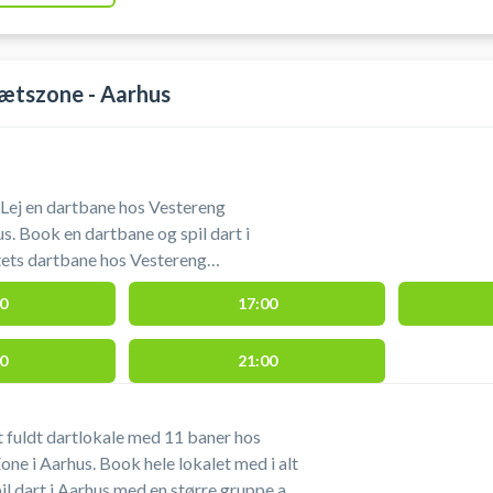
ætszone - Aarhus
Lej en dartbane hos Vestereng
s. Book en dartbane og spil dart i
tets dartbane hos Vestereng
0
17:00
ering 50 meter fra hallen ved booking af
i Vestereng IdrætsZone's lokaler.
0
21:00
et fuldt dartlokale med 11 baner hos
ne i Aarhus. Book hele lokalet med i alt
il dart i Aarhus med en større gruppe af