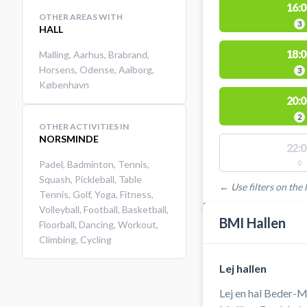
16:0
OTHER AREAS WITH
3
HALL
18:0
Malling
,
Aarhus
,
Brabrand
,
Horsens
,
Odense
,
Aalborg
,
3
København
20:0
2
OTHER ACTIVITIES IN
NORSMINDE
22:0
Padel
,
Badminton
,
Tennis
,
0
Squash
,
Pickleball
,
Table
← Use filters on the l
Tennis
,
Golf
,
Yoga
,
Fitness
,
FACILITIES WITH AVAI
Volleyball
,
Football
,
Basketball
,
BMI Hallen
Floorball
,
Dancing
,
Workout
,
Climbing
,
Cycling
Lej hallen
Lej en hal Beder-Ma