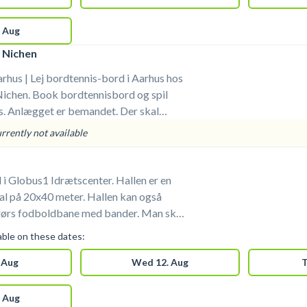
 Aug
 Nichen
hus | Lej bordtennis-bord i Aarhus hos
Nichen. Book bordtennisbord og spil
 skal
Der er omklædningsrum. Prisen er
urrently not available
 bolde.
l i Globus1 Idrætscenter. Hallen er en
al på 20x40 meter. Hallen kan også
 fodboldbane med bander. Man skal
Der er
lable on these dates:
rs-fodbold-Aarhus #Fodboldbane-
 Aug
Wed 12. Aug
T
 Aug