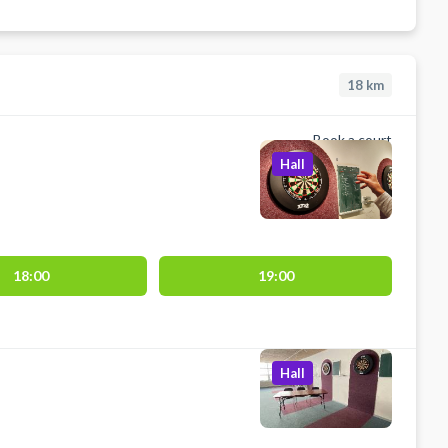
18
km
Book a court
Hall
18:00
19:00
Hall