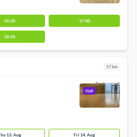
16:30
17:00
18:30
17
km
Book a court
Hall
hu 13. Aug
Fri 14. Aug