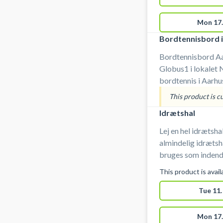
Mon 17.
Bordtennisbord i
Bordtennisbord Aar
Globus1 i lokalet 
bordtennis i Aarhus. Anlægget er bemandet. Der
bruges indendørssko. 
This product is c
inkl. leje af bat og
Idrætshal
Lej en hel idrætsha
almindelig idrætsh
bruges som indendørs
bruge indendørssko. Anlægget er bemandet. 
This product is avai
omklædning. #Book-indendørs-fodbold #Spil-indendørs-
fodbold #Indendø
Tue 11.
Aarhus
Mon 17.