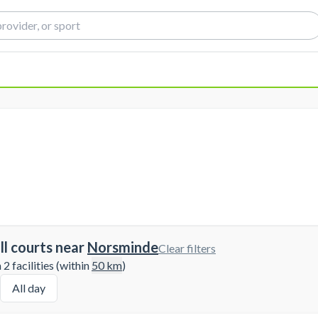
ll courts near
Norsminde
Clear filters
2 facilities (within
50
km
)
All day