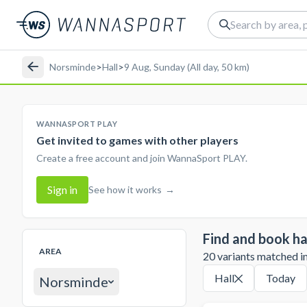
Norsminde
>
Hall
>
9 Aug, Sunday (All day, 50 km)
WANNASPORT PLAY
Get invited to games with other players
Create a free account and join WannaSport PLAY.
Sign in
See how it works
→
Find and book ha
AREA
20 variants matched in 
Hall
Today
Norsminde