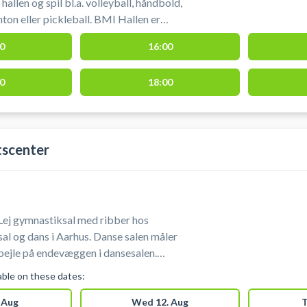
hallen og spil bl.a. volleyball, håndbold,
ton eller pickleball. BMI Hallen er
 Aarhus. Det er nemt at komme til hallen
0
16:00
rkeringsmuligheder lige foran hallen.
0
18:00
tscenter
Lej gymnastiksal med ribber hos
al og dans i Aarhus. Danse salen måler
inge. Man skal bruge
lable on these dates:
ørs sko. Boldspil er ikke tilladt.
 Aug
Wed 12. Aug
T