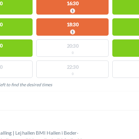
0
16:30
1
0
18:30
1
0
20:30
0
0
22:30
0
eft to find the desired times
LABLE ACTIVITIES
lling | Lej hallen BMI Hallen i Beder-