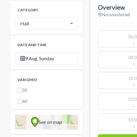
Overview
CATEGORY
Norsminde
Hall
Hall
06:0
0
DATE AND TIME
08:0
9 Aug, Sunday
0
10:0
VARIGHED
0
30
12:0
60
0
14:0
See on map
0