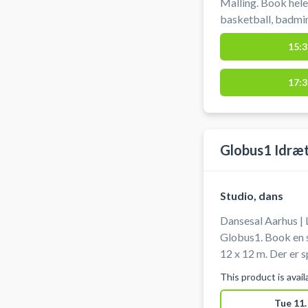
Malling. Book hele 
basketball, badmin
beliggende syd for
15:3
og der er gratis pa
17:3
Globus1 Idræ
Studio, dans
Dansesal Aarhus | 
Globus1. Book en s
12 x 12 m. Der er spejle på endevæggen i dansesalen.
Udstyr skal man selv medbr
This product is avai
indend
Tue 11.