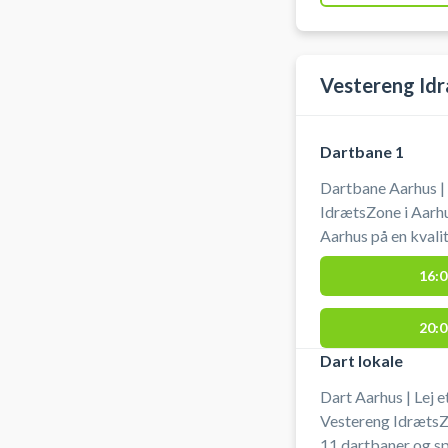
Vestereng Idr
Dartbane 1
Dartbane Aarhus | 
IdrætsZone i Aarhu
Aarhus på en kvali
IdrætsZone. Du skal selv medbringe pile til at spille med.
16:0
Der er gratis park
dartbane i Aarhus 
20:0
Dart lokale
Dart Aarhus | Lej 
Vestereng IdrætsZo
11 dartbaner og sp