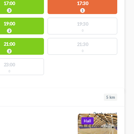
17:00
17:30
3
1
19:00
19:30
0
2
21:00
21:30
0
2
23:00
0
5
km
Book a court
Hall