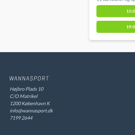
dartspillere samtid
15:0
og dartpile medbringes selv. Gratis pa
hallen ved booking
19:0
IdrætsZone.
Højbro Plads 10
C/O Matrikel
1200 København K
info@wannasport.dk
7199 2644