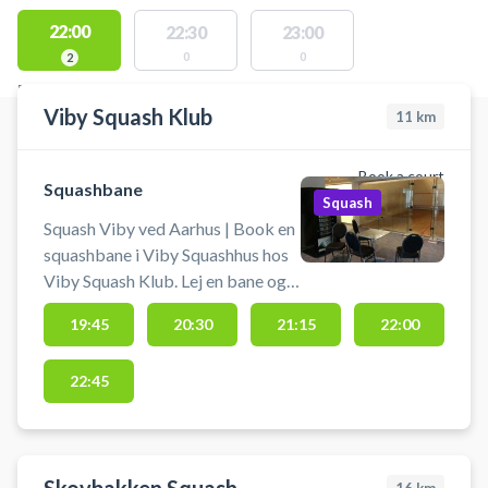
22:00
22:30
23:00
0
0
2
FACILITIES WITH AVAILABLE ACTIVITIES
Viby Squash Klub
11
km
Book a court
Squashbane
Squash
Squash Viby ved Aarhus | Book en
squashbane i Viby Squashhus hos
Viby Squash Klub. Lej en bane og
spil squash på banerne i Viby J nær
19:45
20:30
21:15
22:00
Aarhus. Der er mulighed for at låne
ketchere og bolde ved
22:45
squashbanerne, men det anbefales
at medbringe eget udstyr.