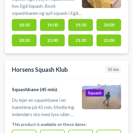
hos Egå Squash. Book
squashbanen og spil squash i Egå
nær Aarhus. Du skal selv
18:30
19:00
19:30
20:00
medbringe ketcher og bolde.
20:30
21:00
21:30
22:00
Horsens Squash Klub
35
km
Book a court
Squashbane (45 min).
Squash
Du lejer en squashbane i en
banetime på 45 min. Medbring
indendørs sko med lyse såler.
Udstyr kan lejes på stedet.
This product is available on these dates:
Omklædnings fasiliteter