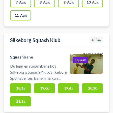
tilgængelige. Lyset tænder
7. Aug
8. Aug
9. Aug
10. Aug
automatisk når banetiden starter
11. Aug
Silkeborg Squash Klub
45
km
Book a court
Squashbane
Squash
Du lejer en squashbane hos
Silkeborg Squash Klub, Silkeborg
Sportscenter. Banen må kun
benyttes med indendørs sko, der
18:15
19:00
19:45
20:30
ikke laver mærker i gulvet. Lyset
tænder/slukker automatisk 10 min
21:15
før/efter ti