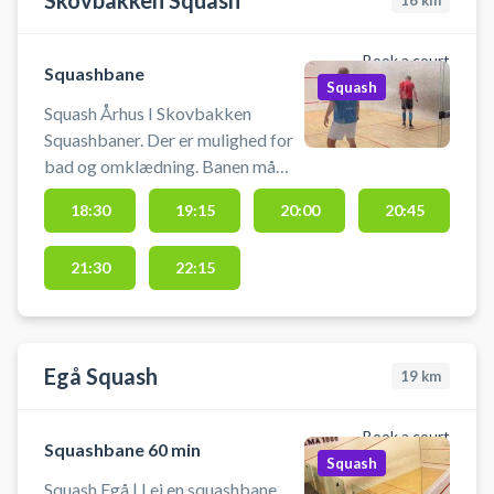
Skovbakken Squash
16
km
Book a court
Squashbane
Squash
Squash Århus I Skovbakken
Squashbaner. Der er mulighed for
bad og omklædning. Banen må
kun benyttes med indendørssko,
18:30
19:15
20:00
20:45
der ikke laver mærker i gulvet. En
reserveret banetime kan
21:30
22:15
afbestilles indt
Egå Squash
19
km
Book a court
Squashbane 60 min
Squash
Squash Egå | Lej en squashbane