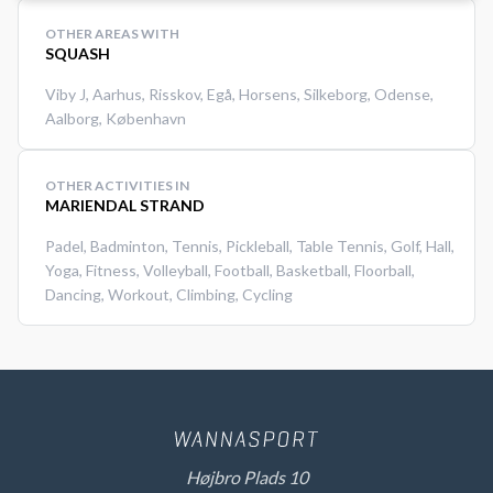
OTHER AREAS WITH
SQUASH
Viby J
,
Aarhus
,
Risskov
,
Egå
,
Horsens
,
Silkeborg
,
Odense
,
Aalborg
,
København
OTHER ACTIVITIES IN
MARIENDAL STRAND
Padel
,
Badminton
,
Tennis
,
Pickleball
,
Table Tennis
,
Golf
,
Hall
,
Yoga
,
Fitness
,
Volleyball
,
Football
,
Basketball
,
Floorball
,
Dancing
,
Workout
,
Climbing
,
Cycling
Højbro Plads 10