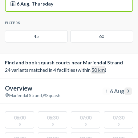
6 Aug, Thursday
FILTERS
45
60
Find and book squash courts near
Mariendal Strand
24 variants matched in 4 facilities (within
50
km
)
Overview
‹
›
6 Aug
Mariendal Strand
Squash
06:00
06:30
07:00
07:30
0
0
0
0