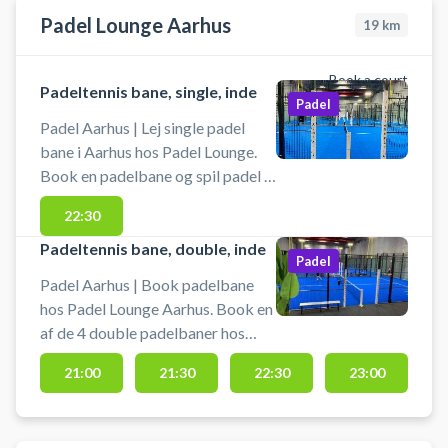
Padelbat kan lånes gratis. Bolde
Padel Lounge Aarhus
kan tilkøbes i Padel Space
19
km
padelcenter.
Book a court
Padeltennis bane, single, inde
Padel
Padel Aarhus | Lej single padel
bane i Aarhus hos Padel Lounge.
Book en padelbane og spil padel i
Aarhus i Padel Lounge padelcenter
22:30
beliggende på Graham Bells Vej
23B, 8200 Aarhus N ved Skejby.
Padeltennis bane, double, inde
Padel
Gratis parkering foran
Padel Aarhus | Book padelbane
padelcentret og bolde kan købes
hos Padel Lounge Aarhus. Book en
og bat lejes i hele åbningstiden.
af de 4 double padelbaner hos
Skal din padel bane være en
Padel Lounge og spil padel i
doublebane byder Padel Lounge i
21:00
21:30
22:30
23:00
Aarhus i et padelcenter
Aarhus også på 4 indendørs
beliggende på Graham Bells Vej
double padel baner. #Padel-
23B, 8200 Aarhus N - i Skejby.
tennis-Aarhus #Padeltennis-