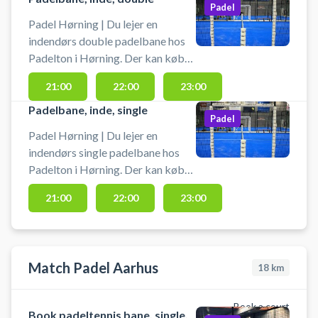
Padel
Padel Hørning | Du lejer en
indendørs double padelbane hos
Padelton i Hørning. Der kan købes
bolde, lejebat & drikkevarer i hele
21:00
22:00
23:00
centerets åbningstid. Der er gratis
parkering foran center. Der er
Padelbane, inde, single
Padel
omklædning og badefaciliteter.
Padel Hørning | Du lejer en
indendørs single padelbane hos
Padelton i Hørning. Der kan købes
bolde, lejebat & drikkevarer i hele
21:00
22:00
23:00
centerets åbningstid. Der er gratis
parkering foran center. Der er
omklædning og badefaciliteter.
Match Padel Aarhus
18
km
Book a court
Book padeltennis bane, single,