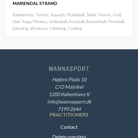
MARIENDAL STRAND
Badminton
,
Tennis
,
Squash
,
Pickleball
,
Table Tennis
,
Golf
,
Hall
,
Yoga
,
Fitness
,
Volleyball
,
Football
,
Basketball
,
Floorball
,
Dancing
,
Workout
,
Climbing
,
Cycling
Højbro Plads 10
C/O Matrikel
1200 København K
info@wannasport.dk
7199 2644
PRACTITIONERS
Contact
Delete userdata