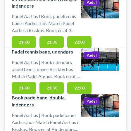
Padel
indendørs
Padel Aarhus l Book padeltennis
bane i Aarhus, hos Match Padel
Aarhus i Risskov. Book en af 3
indendørs single padeltennis baner
21:00
21:30
22:00
og spil padeltennis i Aarhus hos
Match Padel padelcenter
Padel tennis bane, udendørs
Padel
beliggende på Sindalsvej 2, 8240
Padel Aarhus | Book udendørs
Risskov. Parkering er gratis ved
padel tennis bane i Risskov hos
booking af padeltennis bane hos
Match Padel Aarhus. Book en af 2
Match Padel padelcenter i Århus.
udendørs double padel tennis
Gratis padeltennis bat til rådighed
21:00
21:30
22:00
baner og spil padel tennis i Aarhus
og bolde kan købes hos Match
under åben himmel på Match
Book padelbane, double,
Padel Aarhus. Padeltennis banen
Padel
Padels udendørs padelbaner
indendørs
er af høj kvalitet, blåt Desso
beliggende på Sindalsvej 2, 8240
Grand Slam underlag.
Padel Aarhus | Book padelbane i
Risskov. Parkering er gratis ved
Aarhus, hos Match Padel Aarhus i
booking af padel tennis baner hos
Risskov. Book en af 9 indendørs