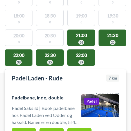
0
0
0
0
18:00
18:30
19:00
19:30
0
0
0
0
21:00
21:30
20:00
20:30
0
0
36
20
22:00
22:30
23:00
38
25
29
FACILITIES WITH AVAILABLE ACTIVITIES
Padel Laden - Rude
7
km
Book a court
Padelbane, inde, double
Padel
Padel Saksild | Book padelbane
hos Padel Laden ved Odder og
Saksild. Banen er en double, til 4
pers. i 60 min. Book en padelbane