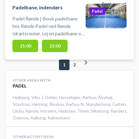
og nemt at komme til fra bl.a.
Book a court
Padelbane, indendørs
Silkeborg, Ry og Galten. Bolde kan
Padel
købes billigt i padelcentret.
Padel Rønde | Book padelbane
hos Rønde Padel ved Rønde
Idrætscenter. Lej en padelbane og
spil padel i Rønde på en af de
21:00
22:00
indendørs padelbaner i Rønde
Padel padelcenter. Det er muligt at
lån bat og bolde og parkering er
1
2
gratis ved booking af
padelbanerne.
OTHER AREAS WITH
PADEL
Højbjerg
,
Viby J
,
Odder
,
Hasselager
,
Aarhus
,
Åbyhøj
,
Stavtrup
,
Hørning
,
Risskov
,
Aarhus N
,
Skanderborg
,
Galten
,
Låsby
,
Rønde
,
Horsens
,
Hadsten
,
Them
,
Silkeborg
,
Randers
,
Odense
,
Aalborg
,
København
OTHER ACTIVITIES IN