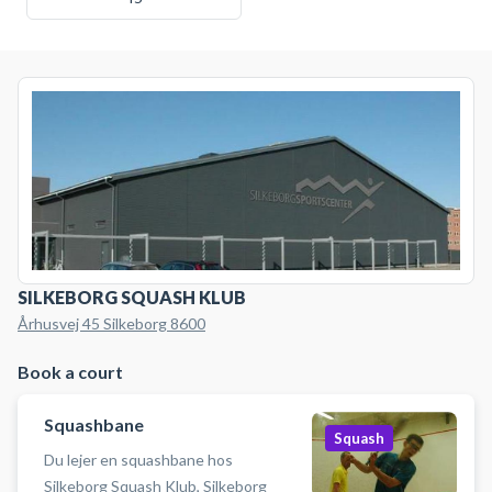
SILKEBORG SQUASH KLUB
Århusvej 45 Silkeborg 8600
Book a court
Squashbane
Squash
Du lejer en squashbane hos
Silkeborg Squash Klub, Silkeborg