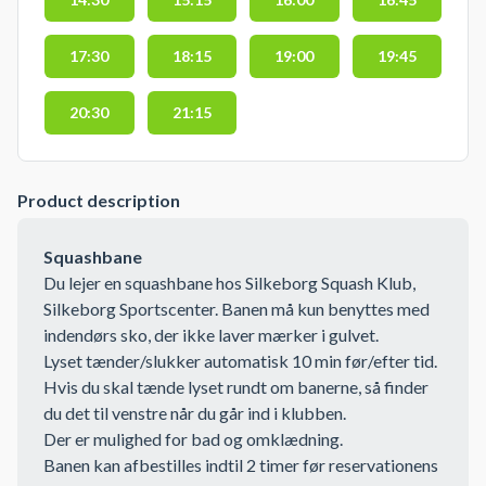
17:30
18:15
19:00
19:45
20:30
21:15
Product description
Squashbane
Du lejer en squashbane hos Silkeborg Squash Klub,
Silkeborg Sportscenter. Banen må kun benyttes med
indendørs sko, der ikke laver mærker i gulvet.
Lyset tænder/slukker automatisk 10 min før/efter tid.
Hvis du skal tænde lyset rundt om banerne, så finder
du det til venstre når du går ind i klubben.
Der er mulighed for bad og omklædning.
Banen kan afbestilles indtil 2 timer før reservationens