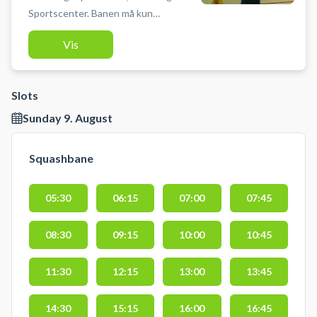
Sportscenter. Banen må kun
benyttes med indendørs sko, der
Vis
ikke laver mærker i gulvet. Lyset
tænder/slukker automatisk 10 min
før/efter ti
Slots
Sunday 9. August
Squashbane
05:30
06:15
07:00
07:45
08:30
09:15
10:00
10:45
11:30
12:15
13:00
13:45
14:30
15:15
16:00
16:45