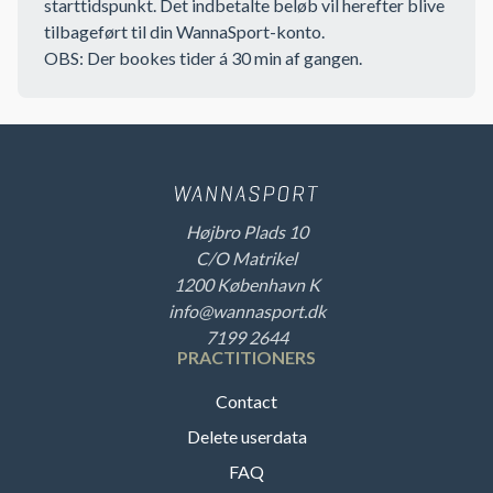
starttidspunkt. Det indbetalte beløb vil herefter blive
tilbageført til din WannaSport-konto.
OBS: Der bookes tider á 30 min af gangen.
Højbro Plads 10
C/O Matrikel
1200 København K
info@wannasport.dk
7199 2644
PRACTITIONERS
Contact
Delete userdata
FAQ