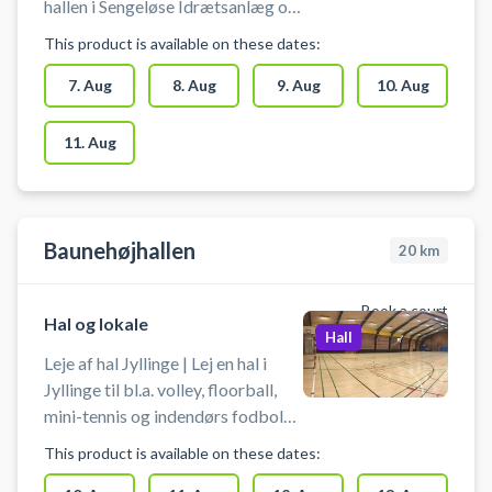
hallen i Sengeløse Idrætsanlæg og
spil blandt andet indendørs
This product is available on these dates:
fodbold i Sengeløse. Booking af
hallen kan bruges til blandt andet
7. Aug
8. Aug
9. Aug
10. Aug
indendørs fodbold, håndbold,
pickleball og badminton. Der er
11. Aug
net og mål til rådighed. Der er
mulighed for gratis parkering ved
booking af Sengeløsehallen i
Sengeløse. Omklædningsrum og
Baunehøjhallen
20
km
hallen åbnes/lukkes en halv time
før/efter anvendelse af hallen.
Book a court
Hal og lokale
Hall
Leje af hal Jyllinge | Lej en hal i
Jyllinge til bl.a. volley, floorball,
mini-tennis og indendørs fodbold
på Nordskolen, afd. Baunehøj - hal
This product is available on these dates:
ved Baunehøjskolen i Jyllinge.