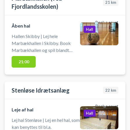
21
km
Fjordlandsskolen)
gode muligheder for parkering
ved hallen.
Book a court
Åben hal
Hall
Hallen Skibby | Lej hele
Marbækhallen i Skibby. Book
Marbækhallen og spil blandt
andet badminton,
21:00
indendørsfodbold, volley og m.m.
Du medbringer selv udstyr som
ketcher, bat og bolde.
Stenløse Idrætsanlæg
22
km
Book a court
Leje af hal
Hall
Lej hal Stenløse | Lej en hel hal, som
kan benyttes til bl.a.