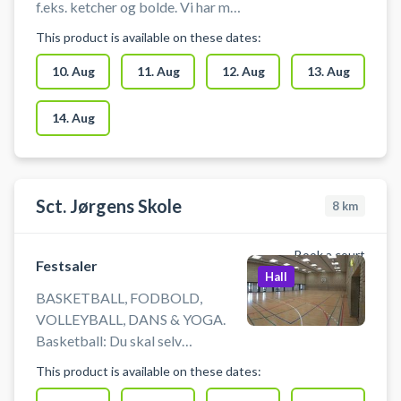
f.eks. ketcher og bolde. Vi har mål
og net. Du skal selv tage mål og
This product is available on these dates:
net op og ned i bookingstiden. Net
og mål er placeret i det
10. Aug
11. Aug
12. Aug
13. Aug
redskabsrum inde i hallen, der er
længst til højre for indgangsdøren.
14. Aug
Der er omklædningsrum og bad til
rådighed.
Sct. Jørgens Skole
8
km
Book a court
Festsaler
Hall
BASKETBALL, FODBOLD,
VOLLEYBALL, DANS & YOGA.
Basketball: Du skal selv
medbringe basketbold. Kurvene
This product is available on these dates:
kan ikke sænkes. Fodbold: Du må