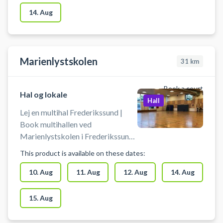
14. Aug
Marienlystskolen
31
km
Book a court
Hal og lokale
Hall
Lej en multihal Frederikssund |
Book multihallen ved
Marienlystskolen i Frederikssund.
Lej hallen og spil blandt andet
This product is available on these dates:
volleyball i Frederikssund.
Medbring selv bold, ketchere og
10. Aug
11. Aug
12. Aug
14. Aug
andet udstyr. Multihallen ligger
ved Marienlystskolen.
15. Aug