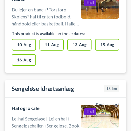
Hall
Du lejer en bane i *Torstorp
Skolens* hal til enten fodbold,
håndbold eller basketball. Hallen
på Torstorp Skole kan også
This product is available on these dates:
benyttes til badminton. Der er net,
mål og kurve til rådighed. Der er
10. Aug
11. Aug
13. Aug
15. Aug
mulighed for omklædning og bad.
16. Aug
Sengeløse Idrætsanlæg
15
km
Book a court
Hal og lokale
Hall
Lej hal Sengeløse | Lej en hal i
Sengeløsehallen i Sengeløse. Book