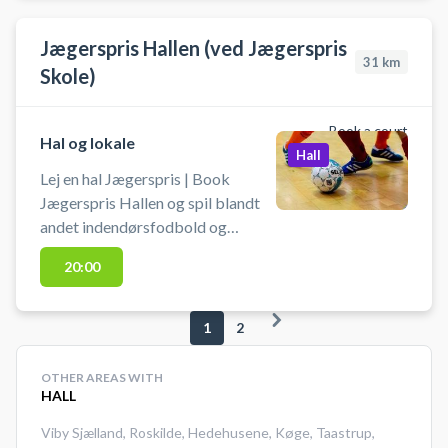
Jægerspris Hallen (ved Jægerspris
31
km
Skole)
Book a court
Hal og lokale
Hall
Lej en hal Jægerspris | Book
Jægerspris Hallen og spil blandt
andet indendørsfodbold og
badminton. Medbring selv bold,
20:00
ketchere og andet udstyr.
Jægerspris Hallen også kaldet
Sognehallen ligger ved Jægerspris
1
2
bibliotek.
OTHER AREAS WITH
HALL
Viby Sjælland
,
Roskilde
,
Hedehusene
,
Køge
,
Taastrup
,