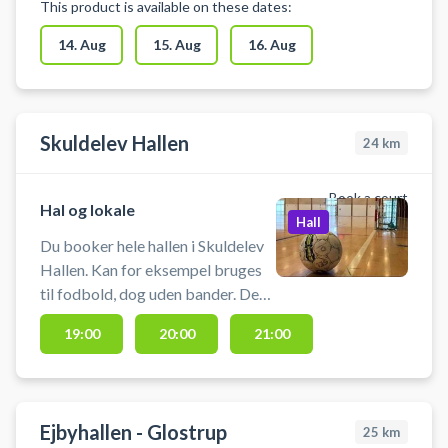
This product is available on these dates:
14. Aug
15. Aug
16. Aug
Skuldelev Hallen
24
km
Book a court
Hal og lokale
Hall
Du booker hele hallen i Skuldelev
Hallen. Kan for eksempel bruges
til fodbold, dog uden bander. Der
skal selv bedbringes fodbold. Der
19:00
20:00
21:00
er mulighed for omklædning. Hvis
du oplever problemer med adgan
Ejbyhallen - Glostrup
25
km