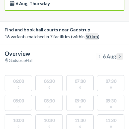
6 Aug, Thursday
Find and book hall courts near
Gadstrup
16 variants matched in 7 facilities (within
50
km
)
Overview
‹
›
6 Aug
Gadstrup
Hall
06:00
06:30
07:00
07:30
0
0
0
0
08:00
08:30
09:00
09:30
0
0
0
0
10:00
10:30
11:00
11:30
0
0
0
0