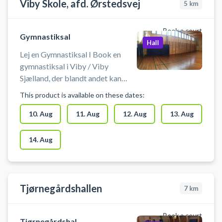
Viby Skole, afd. Ørstedsvej
5
km
Book a court
Gymnastiksal
Hall
Lej en Gymnastiksal I Book en
gymnastiksal i Viby / Viby
Sjælland, der blandt andet kan
bruges til badminton, floorball,
This product is available on these dates:
gymnastik/yoga eller kampsport.
10. Aug
11. Aug
12. Aug
13. Aug
14. Aug
Tjørnegårdshallen
7
km
Book a court
Tjørnegårdshal