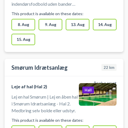
indendørsfodbold uden bander
(Futsal). Book en hal og spil
This product is available on these dates:
indendørs fodbold i Stenløse i
idrætscentrets hal. Medbring selv
8. Aug
9. Aug
13. Aug
14. Aug
bold og andet udstyr.
15. Aug
Smørum Idrætsanlæg
22
km
Book a court
Leje af hal (Hal 2)
Hall
Lej en hal Smørum | Lej en åben hal
i Smørum Idrætsanlæg - Hal 2.
Medbring selv bolde eller udstyr.
This product is available on these dates: