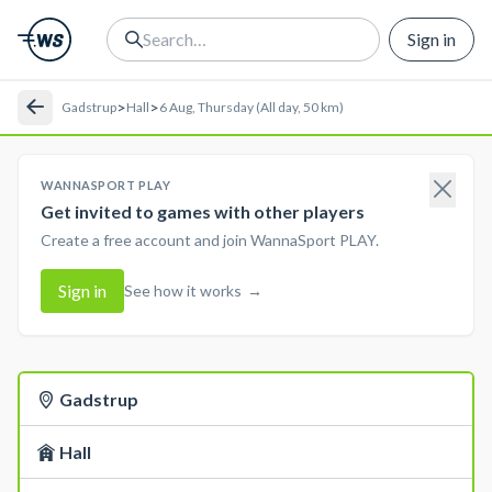
Sign in
>
>
Gadstrup
Hall
6 Aug, Thursday (All day, 50 km)
WANNASPORT PLAY
Get invited to games with other players
Create a free account and join WannaSport PLAY.
Sign in
See how it works
→
Gadstrup
Hall