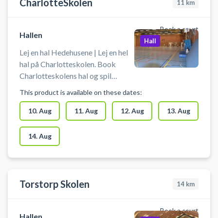
CharlotteSkolen
11
km
Book a court
Hallen
Hall
Lej en hal Hedehusene | Lej en hel
hal på Charlotteskolen. Book
Charlotteskolens hal og spil
indendørs fodbold i Hedehusene.
This product is available on these dates:
Booking af hallen kan bruges til
blandt andet indendørs fodbold,
10. Aug
11. Aug
12. Aug
13. Aug
håndbold, basketball og
badminton. Der er net, mål og
14. Aug
kurve til rådighed. Der er mulighed
for omklædning og bad.
Torstorp Skolen
14
km
Book a court
Hallen