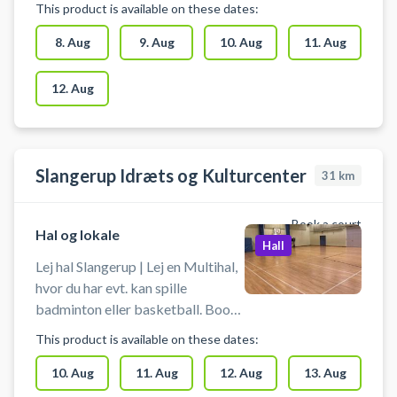
This product is available on these dates:
volleynet, basketballkurve og
bordtennisborde. Medbring selv
8. Aug
9. Aug
10. Aug
11. Aug
ketcher og bolde.
12. Aug
Slangerup Idræts og Kulturcenter
31
km
Book a court
Hal og lokale
Hall
Lej hal Slangerup | Lej en Multihal,
hvor du har evt. kan spille
badminton eller basketball. Book
en hele hal hos Slangerup Idræts-
This product is available on these dates:
og Kulturcenter. Du skal selv
medbringe ketcher og bolde - og
10. Aug
11. Aug
12. Aug
13. Aug
man skal selv sætte net op.