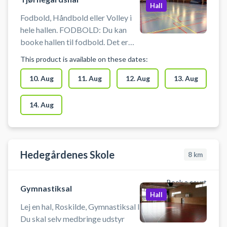
Hall
Fodbold, Håndbold eller Volley i
hele hallen. FODBOLD: Du kan
booke hallen til fodbold. Det er
ikke muligt at opsætte bander og
This product is available on these dates:
du skal selv medbringe en bold.
VOLLEY: Du kan booke hallen til
10. Aug
11. Aug
12. Aug
13. Aug
volley. Du skal selv medbringe
volleybold. HÅNDBOLD: Du kan
14. Aug
booke hallen til håndbold uden
harpiks. Du skal selv medbringe
håndbold.
Hedegårdenes Skole
8
km
Book a court
Gymnastiksal
Hall
Lej en hal, Roskilde, Gymnastiksal I
Du skal selv medbringe udstyr