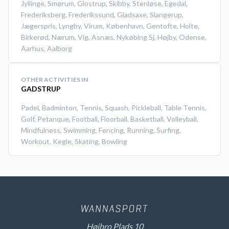
Jyllinge
,
Smørum
,
Glostrup
,
Skibby
,
Stenløse
,
Egedal
,
Frederiksberg
,
Frederikssund
,
Gladsaxe
,
Slangerup
,
Jægerspris
,
Lyngby
,
Virum
,
København
,
Gentofte
,
Holte
,
Birkerød
,
Nærum
,
Vig
,
Asnæs
,
Nykøbing Sj
,
Højby
,
Odense
,
Aarhus
,
Aalborg
OTHER ACTIVITIES IN
GADSTRUP
Padel
,
Badminton
,
Tennis
,
Squash
,
Pickleball
,
Table Tennis
,
Golf
,
Petanque
,
Football
,
Floorball
,
Basketball
,
Volleyball
,
Mindfulness
,
Swimming
,
Fencing
,
Running
,
Surfing
,
Workout
,
Kegle
,
Skating
,
Bowling
Højbro Plads 10