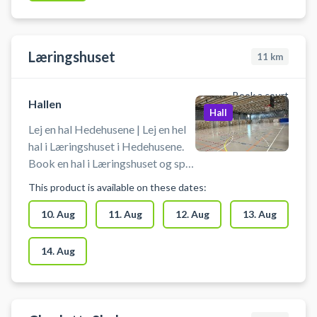
Læringshuset
11
km
Book a court
Hallen
Hall
Lej en hal Hedehusene | Lej en hel
hal i Læringshuset i Hedehusene.
Book en hal i Læringshuset og spil
indendørs fodbold i Hedehusene.
This product is available on these dates:
Booking af hallen kan bruges til
blandt andet indendørs fodbold,
10. Aug
11. Aug
12. Aug
13. Aug
håndbold, basket og badminton.
Der er net og mål til rådighed. Der
14. Aug
er mulighed for gratis parkering
ved booking af hallen i
Læringshuset i Hedehusene.