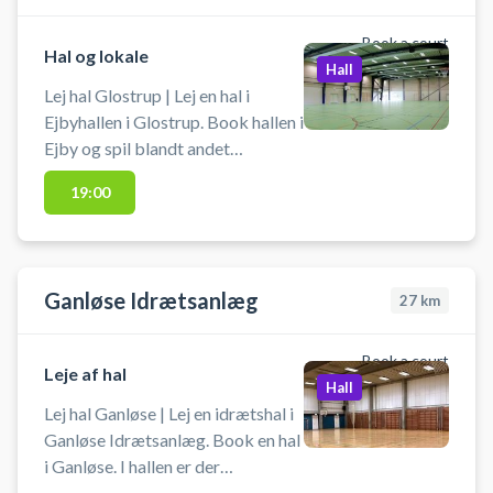
Book a court
Hal og lokale
Hall
Lej hal Glostrup | Lej en hal i
Ejbyhallen i Glostrup. Book hallen i
Ejby og spil blandt andet
indendørs fodbold i Glostrup.
19:00
Booking af hallen kan foruden
indendørs fodbold bruges til
håndbold, pickleball eller
badminton. Der er net og mål til
Ganløse Idrætsanlæg
27
km
rådighed. Der er gode muligheder
for parkering ved hallen.
Book a court
Leje af hal
Hall
Lej hal Ganløse | Lej en idrætshal i
Ganløse Idrætsanlæg. Book en hal
i Ganløse. I hallen er der
håndboldmål, badmintonnet,