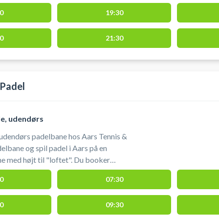
0
19:30
0
21:30
 Padel
le, udendørs
 udendørs padelbane hos Aars Tennis &
elbane og spil padel i Aars på en
højt til "loftet". Du booker
ratis parkering ved
0
07:30
s & Padel. Du har mulighed for
r kr. 25,00 pr. bat pr. booking.
0
09:30
lePay 79571 med tekst: leje padelbat