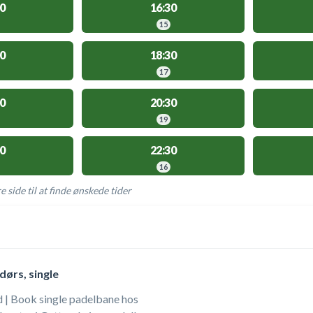
0
16:30
15
0
18:30
17
0
20:30
19
0
22:30
16
e side til at finde ønskede tider
AKTIVITETER
dørs, single
| Book single padelbane hos