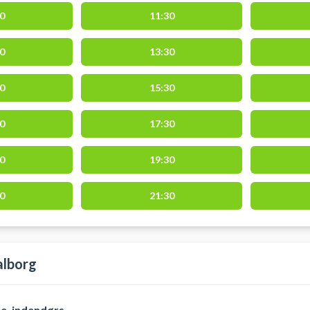
0
11:30
0
13:30
0
15:30
0
17:30
0
19:30
0
21:30
alborg
e, indendørs