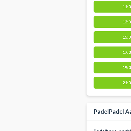
11:0
13:0
15:0
17:0
19:0
21:0
PadelPadel A
Padelbane, doubl