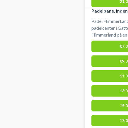
21:0
Padelbane, inden
Padel HimmerLand
padelcenter i Gatte
Himmerland på en i
og køb af bolde i
07:0
#padelbane-himme
farsoe #spil-pade
09:0
11:0
13:0
15:0
17:0