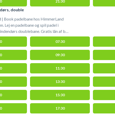
0
21:30
dørs, double
 | Book padelbane hos HimmerLand
n. Lej en padelbane og spil padel i
ndendørs doublebane. Gratis lån af bat
 shopområdet i HimmerLand padelcenter.
0
07:30
rland #padel-naer-aars #book-padel-
l-himmerland
0
09:30
0
11:30
0
13:30
0
15:30
0
17:30