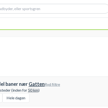
del baner nær
Gatten
Ryd filtre
 steder (inden for
50
km
)
Hele dagen