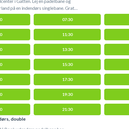
enter i Gatten. Lej en padelbane og
rland på en indendørs singlebane. Gratis
 af bolde i shopområdet i HimmerLand
0
07:30
e #spil-padel-himmerland
0
11:30
0
13:30
0
15:30
0
17:30
0
19:30
0
21:30
dørs, double