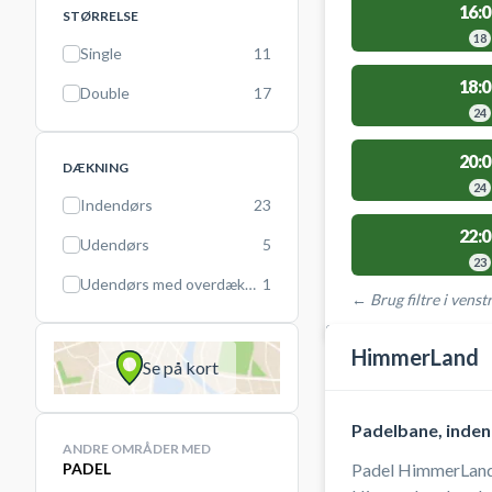
16:0
STØRRELSE
18
Single
11
18:0
Double
17
24
20:0
DÆKNING
24
Indendørs
23
22:0
Udendørs
5
23
Udendørs med overdækning
1
← Brug filtre i venstr
STEDER MED LEDIGE 
HimmerLand
Se på kort
Padelbane, inden
ANDRE OMRÅDER MED
PADEL
Padel HimmerLand 