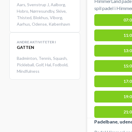
HimmerLand padelc
Aars
,
Svenstrup J
,
Aalborg
,
spil padel i Himme
Hobro
,
Nørresundby
,
Skive
,
lån af bat og køb
Thisted
,
Blokhus
,
Viborg
,
07:0
padelcenter. #padelbane-himmerland #padel-naer-aars
Aarhus
,
Odense
,
København
#book-padel-farso
11:0
ANDRE AKTIVITETER I
GATTEN
13:0
Badminton
,
Tennis
,
Squash
,
Pickleball
,
Golf
,
Hal
,
Fodbold
,
15:0
Mindfulness
17:0
19:0
21:0
Padelbane, uden