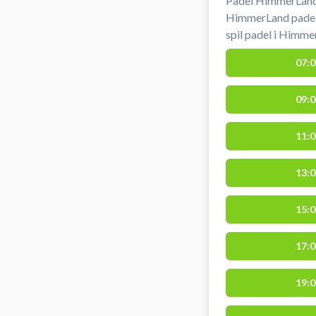
Padel HimmerLand
HimmerLand padelc
spil padel i Himme
Gratis lån af bat 
07:0
HimmerLand padelcenter. #padelba
#padel-naer-aars 
09:0
himmerland #pade
11:0
13:0
15:0
17:0
19:0