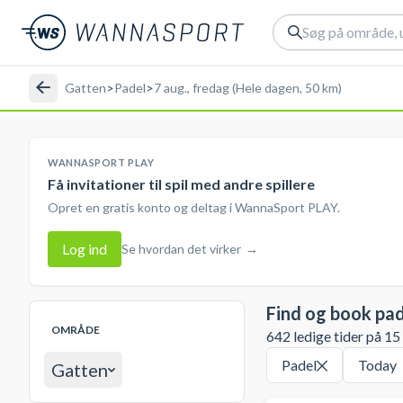
Gatten
>
Padel
>
7 aug., fredag (Hele dagen, 50 km)
WANNASPORT PLAY
Få invitationer til spil med andre spillere
Opret en gratis konto og deltag i WannaSport PLAY.
Log ind
Se hvordan det virker
→
Find og book pa
OMRÅDE
642 ledige tider på 15
Padel
Today
Gatten