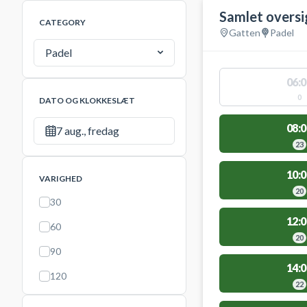
Samlet oversi
CATEGORY
Gatten
Padel
Padel
06:0
0
DATO OG KLOKKESLÆT
08:0
7 aug., fredag
23
10:0
VARIGHED
20
30
12:0
60
20
90
14:0
120
22