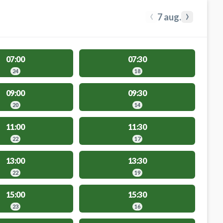
‹
›
7 aug.
07:00
07:30
24
18
09:00
09:30
20
14
11:00
11:30
22
17
13:00
13:30
22
19
15:00
15:30
23
16