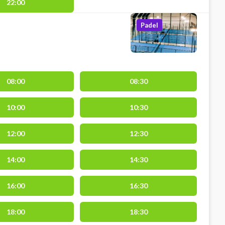
22:00
Padel
08:00
08:30
10:00
10:30
12:00
12:30
14:00
14:30
16:00
16:30
18:00
18:30