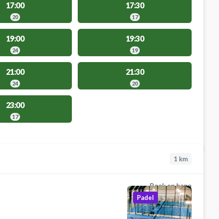
17:00
17:30
20
17
19:00
19:30
24
19
21:00
21:30
24
20
23:00
17
1
km
Book en bane
Padel