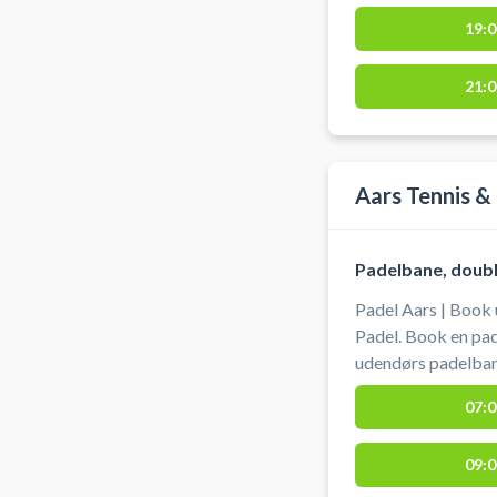
19:0
21:0
Aars Tennis &
Padelbane, doub
Padel Aars | Book
Padel. Book en pad
udendørs padelbane med 
padelbanen 30 min af gangen. G
07:0
padelbanerne hos Aars Tenni
at leje padelbats fo
09:0
Indsættes på Mobi