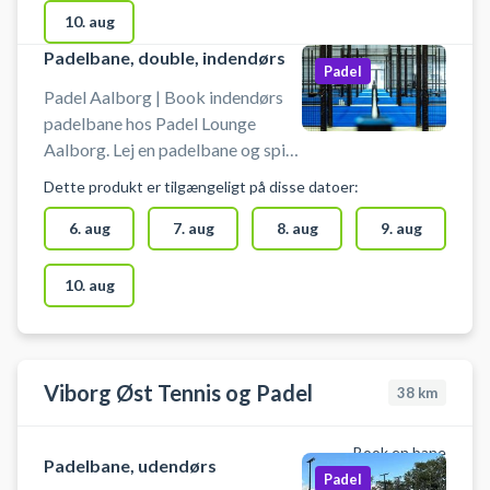
er gældende til. Hos Padel Lounge
10. aug
Aalborg kan leje padelbat og
Padelbane, double, indendørs
købe bolde i centret.
Padel
Padel Aalborg | Book indendørs
padelbane hos Padel Lounge
Aalborg. Lej en padelbane og spil
padel tennis i Aalborg på en af
Dette produkt er tilgængeligt på disse datoer:
doublebanerne i Padel Lounge i
Aalborgs padelcenter. Bane 1-6 er
6. aug
7. aug
8. aug
9. aug
double padelbaner. Hos Padel
Lounge Aalborg kan du leje
10. aug
padelbat og købe bolde i centret.
Viborg Øst Tennis og Padel
38
km
Book en bane
Padelbane, udendørs
Padel