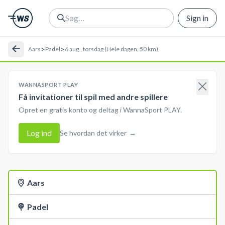
Sign in
>
>
Aars
Padel
6 aug., torsdag (Hele dagen, 50 km)
WANNASPORT PLAY
Få invitationer til spil med andre spillere
Opret en gratis konto og deltag i WannaSport PLAY.
Log ind
Se hvordan det virker
→
Aars
Padel