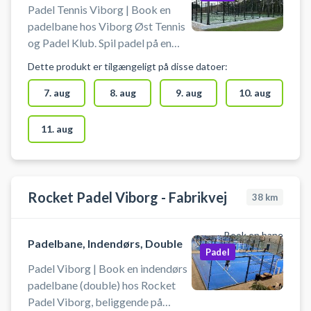
Padel Tennis Viborg | Book en
padelbane hos Viborg Øst Tennis
og Padel Klub. Spil padel på en
doublebane med lys i Viborg. Der
Dette produkt er tilgængeligt på disse datoer:
findes gratis lån bat i klubhuset.
Bolde skal man selv medbringe
7. aug
8. aug
9. aug
10. aug
eller købes i klubhuset.
11. aug
Rocket Padel Viborg - Fabrikvej
38
km
Book en bane
Padelbane, Indendørs, Double
Padel
Padel Viborg | Book en indendørs
padelbane (double) hos Rocket
Padel Viborg, beliggende på