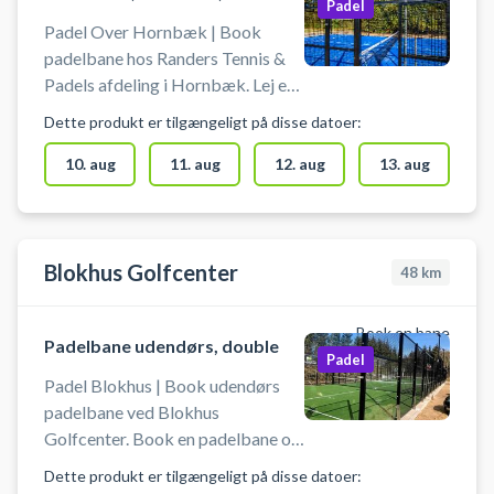
Padel
Padel Over Hornbæk | Book
padelbane hos Randers Tennis &
Padels afdeling i Hornbæk. Lej en
udendørs padelbane og spil padel i
Dette produkt er tilgængeligt på disse datoer:
Hornbæk ved Randers på en af to
doublebaner beliggende ved
10. aug
11. aug
12. aug
13. aug
Hornbæk Idræt & Kulturcenter på
Gamle Viborgvej 50 i Over
Hornbæk ved Randers. Medbring
selv bat og bolde. Gratis
Blokhus Golfcenter
48
km
parkering findes ved Hornbæk
Idræt & Kulturcenter. #Padel-
Book en bane
Padelbane udendørs, double
over-hornbaek #Padelbane-
Padel
Hornbaek-Randers #Padelbaner-
Padel Blokhus | Book udendørs
ved-Randers
padelbane ved Blokhus
Golfcenter. Book en padelbane og
spil padel i Blokhus på
Dette produkt er tilgængeligt på disse datoer:
Golfcentrets padelbaner.