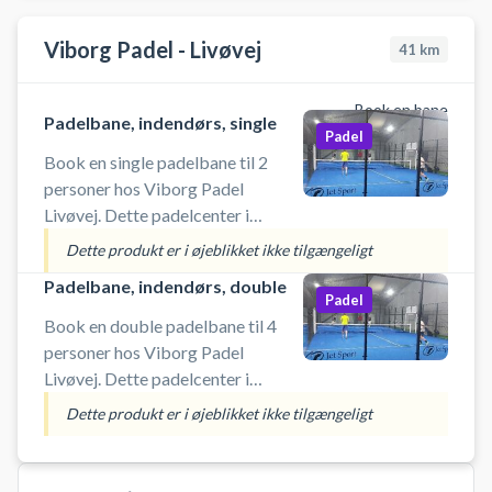
#Padelbaner-i-Randers
Viborg Padel - Livøvej
41
km
Book en bane
Padelbane, indendørs, single
Padel
Book en single padelbane til 2
personer hos Viborg Padel
Livøvej. Dette padelcenter i
Viborg byder på 11 indendørs
Dette produkt er i øjeblikket ikke tilgængeligt
padelbaner, 8 double- og 3
Padelbane, indendørs, double
singlebaner og kaldes også
Padel
Viborg Padel Factory Livøvej.
Book en double padelbane til 4
<b>Gratis lånebat i centrene</b>
personer hos Viborg Padel
<b>Køb bolde og
Livøvej. Dette padelcenter i
drikkevarer</b> <b>Bad og
Viborg byder 11 indendørs
Dette produkt er i øjeblikket ikke tilgængeligt
omklædning</b>
padelbaner, 3 single- og 8
doublebaner og kaldes også
Viborg Padel Factory Livøvej.