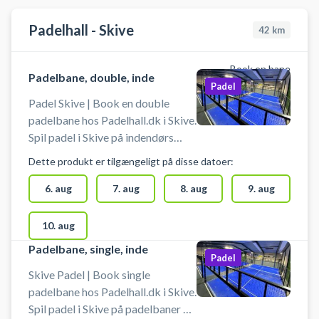
Padelhall - Skive
42
km
Book en bane
Padelbane, double, inde
Padel
Padel Skive | Book en double
padelbane hos Padelhall.dk i Skive.
Spil padel i Skive på indendørs
padelbaner af høj kvalitet. Udover
Dette produkt er tilgængeligt på disse datoer:
din padel tennis bane og 7 andre
doublebaner finder du i Padelhall
6. aug
7. aug
8. aug
9. aug
Skive også 1 single padelbane,
loungeområder, omklædning og
10. aug
badefaciliteter i det store
Padelbane, single, inde
padeltennis center. Der er
Padel
mulighed for at leje padelbat og
Skive Padel | Book single
købe bolde mod betaling via
padelbane hos Padelhall.dk i Skive.
appen Lova. Husk indendørssko.
Spil padel i Skive på padelbaner af