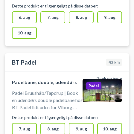
god kvalitet i et padelcenter i
Dette produkt er tilgængeligt på disse datoer:
midtjylland der har et hele. Padel-
hallen hos Padelhall Skive byder
6. aug
7. aug
8. aug
9. aug
også på 8 double padelbaner,
loungeområde samt, omklædning
10. aug
og badefaciliteter. Du kan leje
padelbat og købe bolde mod
betaling via appen Lova. Husk
indendørssko.
BT Padel
43
km
Book en bane
Padelbane, double, udendørs
Padel
Padel Bruushåb/Tapdrup | Book
en udendørs double padelbane hos
BT Padel lidt uden for Viborg.
Bruunshåb/Tapdrup Padel har 4
Dette produkt er tilgængeligt på disse datoer:
udendørs padeltennis baner, 3
doublebaner og 1 single
7. aug
8. aug
9. aug
10. aug