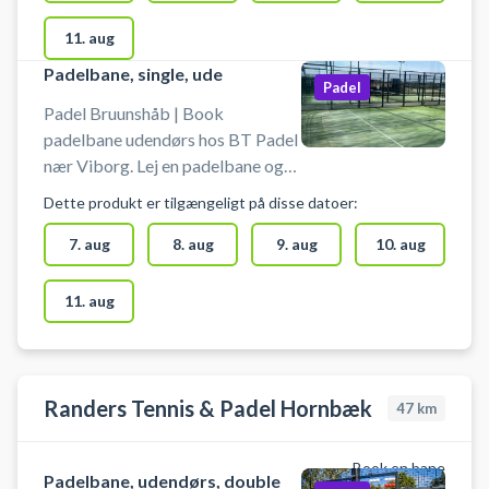
padelbane.
11. aug
Padelbane, single, ude
Padel
Padel Bruunshåb | Book
padelbane udendørs hos BT Padel
nær Viborg. Lej en padelbane og
spil padel i Bruunshåb på en
Dette produkt er tilgængeligt på disse datoer:
singlebane udendørs ved BT
Padel. Bruunshåb/Tapdrup Padel
7. aug
8. aug
9. aug
10. aug
har 4 udendørs padelbaner, 3
doublebaner og 1 single
11. aug
padelbane. Efter booking af din
padelbane modtager du billet og
kode som gælder til bane og skur
hvor der er gratis låbebats.
Randers Tennis & Padel Hornbæk
47
km
Book en bane
Padelbane, udendørs, double