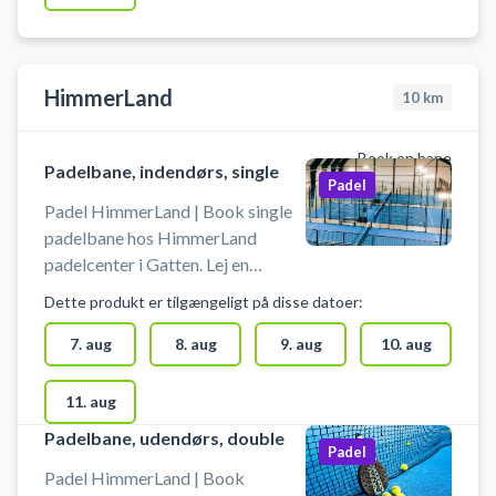
Padel. Du har mulighed for at leje
padelbats for kr. 25,00 pr. bat pr.
booking. Indsættes på MobilePay
79571 med tekst: leje padelbat
HimmerLand
10
km
Book en bane
Padelbane, indendørs, single
Padel
Padel HimmerLand | Book single
padelbane hos HimmerLand
padelcenter i Gatten. Lej en
padelbane og spil padel i
Dette produkt er tilgængeligt på disse datoer:
Himmerland på en indendørs
singlebane. Gratis lån af bat og
7. aug
8. aug
9. aug
10. aug
køb af bolde i shopområdet i
HimmerLand padelcenter.
11. aug
#padelbane-himmerland #padel-
Padelbane, udendørs, double
naer-aars #book-padel-farsoe
Padel
#spil-padel-himmerland
Padel HimmerLand | Book