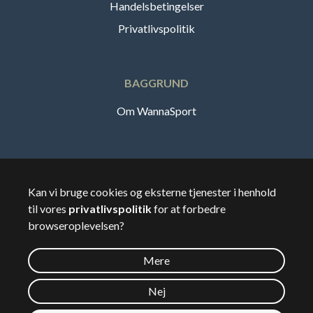
Handelsbetingelser
Privatlivspolitik
BAGGRUND
Om WannaSport
Dansk
Kan vi bruge cookies og eksterne tjenester i henhold
til vores
privatlivspolitik
for at forbedre
🇸🇪
Sverige
browseroplevelsen?
Mere
©
2026
Wannasport.dk
Nej