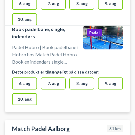
Padel padelcenter på Jyllandsvej
6. aug
7. aug
8. aug
9. aug
7, 9500 Hobro. Parkering er gratis
ved booking af padeltennis bane
10. aug
hos Match Padel padelcenter i
Book padelbane, single,
Hobro. Gratis padeltennis bat er
Padel
indendørs
til rådighed og bolde kan købes i
padelhallen hos Match Padel.
Padel Hobro | Book padelbane i
Hobro hos Match Padel Hobro.
Book en indendørs single
padelbane og spil padel i Hobro
Dette produkt er tilgængeligt på disse datoer:
hos Match Padel Hobro
padelcenter beliggende på
6. aug
7. aug
8. aug
9. aug
Jyllandsvej 7, 9500 Hobro.
Parkering er gratis ved booking af
10. aug
padelbane hos Match Padel
padelcenter i Hobro. Gratis padel
bat er til rådighed og bolde kan
købes hos Match Padel Hobro.
Match Padel Aalborg
31
km