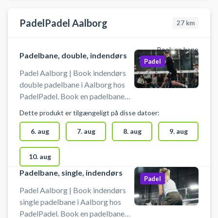
#spil-padel-himmerland
PadelPadel Aalborg
27
km
Book en bane
Padelbane, double, indendørs
Padel
Padel Aalborg | Book indendørs
double padelbane i Aalborg hos
PadelPadel. Book en padelbane
og spil padel i Svenstrup på en af
Dette produkt er tilgængeligt på disse datoer:
padelbanerne hos PadelPadel.
PadelPadel Aalborg byder på 12
6. aug
7. aug
8. aug
9. aug
padelbaner indendørs. 9 double-
og 2 singlebaner samt 1 Center
10. aug
Court padelbane i deres
Padelbane, single, indendørs
padelcenter i Aalborg. Lånebat
Padel
kan lejes og bolde købes hos
Padel Aalborg | Book indendørs
PadelPadel. Gratis parkering ved
single padelbane i Aalborg hos
PadelPadel Aalborg, når du
PadelPadel. Book en padelbane