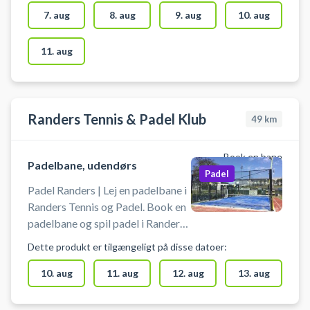
Padelbanerne hos Blokhus
7. aug
8. aug
9. aug
10. aug
Golfcenter er doublebaner. Bats
og bolde kan lejes/købes i pro
11. aug
shoppen i klubhuset. Gratis
parkering ved booking af
padelbane i Nordjylland hos
Blokhus Golfcenter.
Randers Tennis & Padel Klub
49
km
Book en bane
Padelbane, udendørs
Padel
Padel Randers | Lej en padelbane i
Randers Tennis og Padel. Book en
padelbane og spil padel i Randers
udendørs hos Randers Tennis og
Dette produkt er tilgængeligt på disse datoer:
Padel klub. Medbring selv bat og
bolde. Gratis parkering findes ved
10. aug
11. aug
12. aug
13. aug
padelbanerne i Randers. #Padel-
Randers #Padel-tennis-Randers