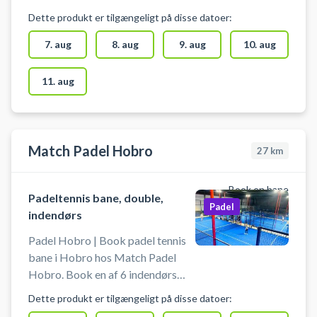
booker en padelbane i Aalborg på
og spil padel i Aalborg på en af
Dette produkt er tilgængeligt på disse datoer:
Hellebarden 2, 9230 Svenstrup J.
padelbanerne hos PadelPadel.
PadelPadel Aalborg byder på 12
7. aug
8. aug
9. aug
10. aug
indendørs padelbaner. 2 single- og
9 double padelbaner samt 1
11. aug
Center Court i deres padelcenter i
Svenstrup ved Aalborg. Lånebat
kan lejes og bolde købes. Gratis
parkering ved PadelPadel i
Match Padel Hobro
27
km
Svenstrup, når du booker en
padelbane i Aalborg beliggende
Book en bane
på Hellebarden 2, 9230 Svenstrup
Padeltennis bane, double,
Padel
J.
indendørs
Padel Hobro | Book padel tennis
bane i Hobro hos Match Padel
Hobro. Book en af 6 indendørs
double padeltennis baner og spil
Dette produkt er tilgængeligt på disse datoer:
padel tennis i Hobro hos Match