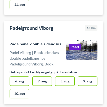
afhentes/afleveres i
11. aug
idrætscenteret Skansens
reception ved siden af banerne i
dens åbningstid.
Padelground Viborg
41
km
Book en bane
Padelbane, double, udendørs
Padel
Padel Viborg | Book udendørs
double padelbane hos
Padelground Viborg. Book
padelbanen og spil padel i Viborg
Dette produkt er tilgængeligt på disse datoer:
på udendørsbaner. Padelground i
Viborg byder på 2 padel tennis
6. aug
7. aug
8. aug
9. aug
baner, hvor du kan låne padelbat i
Legelands receptions åbningstid.
10. aug
Har kan du også købe bolde til din
padelkamp.