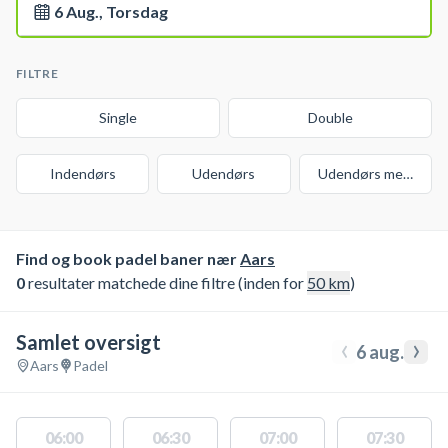
6 Aug., Torsdag
FILTRE
Single
Double
Indendørs
Udendørs
Udendørs med over
Find og book padel baner nær
Aars
0
resultater matchede dine filtre (inden for
50
km
)
Samlet oversigt
‹
›
6 aug.
Aars
Padel
06:00
06:30
07:00
07:30