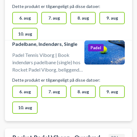
Fabrikvej 16A, Viborg. Book
Dette produkt er tilgængeligt på disse datoer:
padel og spil padel i Viborg på
indendørs padelbaner i Rocket
6. aug
7. aug
8. aug
9. aug
Padel Padelcenter.
10. aug
Padelbane, Indendørs, Single
Padel
Padel Tennis Viborg | Book
indendørs padelbane (single) hos
Rocket Padel Viborg, beliggende
på Fabrikvej 16A, Viborg. Book
Dette produkt er tilgængeligt på disse datoer:
en padelbane og spil padel tennis i
Viborg på padelbanerne i Rocket
6. aug
7. aug
8. aug
9. aug
Padels Padelcenter centralt i byen.
10. aug