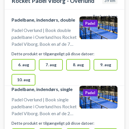
Rocket Padel Viborg - Overlund
39
km
Book en bane
Padelbane, indendørs, double
Padel
Padel Overlund | Book double
padelbane i Overlund hos Rocket
Padel Viborg. Book en af de 7
indendørs double baner og spil
Dette produkt er tilgængeligt på disse datoer:
padel i Overlund ved Rocket Padel
Viborg padelcenter på Asmild
6. aug
7. aug
8. aug
9. aug
Mark 1, 8800 Viborg - tidl.
Viborg Padel Overlund. Centret
10. aug
byder på 9 indendørs padelbaner,
Padelbane, indendørs, single
7 double- og 2 singlebaner.
Padel
Parkering er gratis ved booking af
Padel Overlund | Book single
padel hos Rocket Padel Overlund i
padelbane i Overlund hos Rocket
Viborg. Det er muligt at leje bat
Padel Viborg. Book en af de 2
og bolde kan købes i centret.
indendørs single baner og spil
Dette produkt er tilgængeligt på disse datoer:
Viborg Padel Overlund hedder nu
padel tennis i Overlund ved