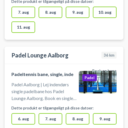
Dette produkt er tilgængeligt på disse datoer:
tennis med 8 meter til loftet hos
Match Padel Aalborg padelcenter
7. aug
8. aug
9. aug
10. aug
på Nibevej 58, 9200 Aalborg.
Parkering er gratis ved booking af
11. aug
padel tennis bane hos Match
Padel i Aalborg, så det er nemt
hvis du er i bil fra fx Svendstrup.
(Fra 1.April 2026) Bat kan lejes til
Padel Lounge Aalborg
36
km
20 kr. pr. bat. Det er fortsat gratis
for børn under 12 år
Book en bane
Padeltennis bane, single, inde
Padel
Padel Aalborg | Lej indendørs
single padelbane hos Padel
Lounge Aalborg. Book en single
padelbane og spil padel i Aalborg i
Dette produkt er tilgængeligt på disse datoer:
Padel Lounge padelcenter.
Padelbane 7 er en single bane, som
6. aug
7. aug
8. aug
9. aug
din booking af padel tennis banen