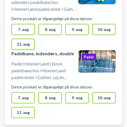
udendørs padelbane hos
HimmerLand padelcenter i Gatten.
Lej en padelbane og spil padel i
Dette produkt er tilgængeligt på disse datoer:
Himmerland på en udendørs
doublebane. Gratis lån af bat og
7. aug
8. aug
9. aug
10. aug
køb af bolde i shopområdet i
HimmerLand padelcenter.
11. aug
#padelbane-himmerland #padel-
Padelbane, indendørs, double
naer-aars #book-padel-farsoe
Padel
#spil-padel-himmerland #padel-
Padel HimmerLand | Book
udendoers
padelbane hos HimmerLand
padelcenter i Gatten. Lej en
padelbane og spil padel i
Dette produkt er tilgængeligt på disse datoer:
Himmerland på en indendørs
doublebane. Gratis lån af bat og
7. aug
8. aug
9. aug
10. aug
køb af bolde i shopområdet i
HimmerLand padelcenter.
11. aug
#padelbane-himmerland #padel-
naer-aars #book-padel-farsoe