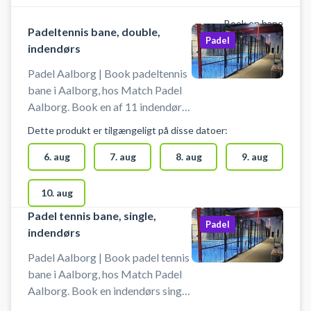
Book en bane
Padeltennis bane, double,
Padel
indendørs
Padel Aalborg | Book padeltennis
bane i Aalborg, hos Match Padel
Aalborg. Book en af 11 indendørs
double padeltennis baner og spil
Dette produkt er tilgængeligt på disse datoer:
padeltennis hos Match Padel
Aalborg padelcenter på Nibevej
6. aug
7. aug
8. aug
9. aug
58, 9200 Aalborg. Parkering er
gratis ved booking af padeltennis
10. aug
bane hos Match Padel i Aalborg.
Padel tennis bane, single,
(Fra 1.April 2026) Bat kan lejes til
Padel
indendørs
20 kr. pr. bat. Det er fortsat gratis
for børn under 12 år
Padel Aalborg | Book padel tennis
bane i Aalborg, hos Match Padel
Aalborg. Book en indendørs single
padel tennis bane og spil padel