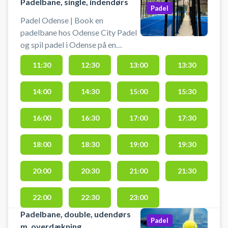
Padelbane, single, indendørs
Padel
Padel Odense | Book en
padelbane hos Odense City Padel
og spil padel i Odense på en
indendørs singlebane med en
11:30
12:30
13:00
13:30
loftshøjde på hele 9,6 meter på
midten. Odense City Padel er
14:00
14:30
15:00
15:30
centralt beliggende med i alt 4
padelbaner, 1 udendørsbane og 3
baner indendørs i de
16:00
16:30
17:00
17:30
stemningsfulde Thrigehaller på
Thriges Plads 9, 5000 Odense C.
18:00
18:30
19:00
19:30
Hos Odense City Padel center kan
du leje bat og købe bolde i
20:00
20:30
21:00
21:30
centeret, hvor du også finder bl.a.
loungeområde og
22:00
22:30
23:00
omklædningsfaciliteter.
Padelbane, double, udendørs
Padel
m. overdækning