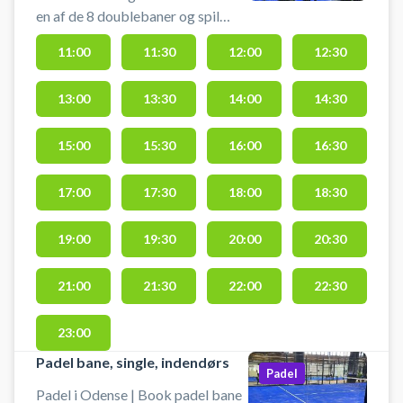
en af de 8 doublebaner og spil
padel i Odense hos Padel Lounge
11:00
11:30
12:00
12:30
padelcenter beliggende på
Dannebrogsgade 2, 5000 Odense
13:00
13:30
14:00
14:30
- i centrum af Odense. Der er 3
timers gratis parkering og du kan
leje bat og købe bolde i hele
15:00
15:30
16:00
16:30
åbningstiden. Skal din padelbane
være en single padelbane byder
17:00
17:30
18:00
18:30
Padel Lounge i Odense også på 2
indendørs singlebaner.
19:00
19:30
20:00
20:30
21:00
21:30
22:00
22:30
23:00
Padel bane, single, indendørs
Padel
Padel i Odense | Book padel bane