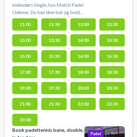
indendørs Single, hos Match Padel
Odense. Du kan låne bat og bolde
på stedet. Centeret ligger centralt
11:00
11:30
12:00
12:30
placeret i Odense ved siden af
Bauhaus, Leo’s Legeland,
13:00
13:30
14:00
14:30
Plantorama og øvrige
indkøbsfaciliteter.
15:00
15:30
16:00
16:30
17:00
17:30
18:00
18:30
19:00
19:30
20:00
20:30
21:00
21:30
22:00
22:30
23:00
Book padeltennis bane, double,
Padel