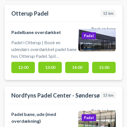
Otterup Padel
12
km
Book en bane
Padelbane overdækket
Padel
Padel i Otterup | Book en
udendørs overdækket padel bane
hos Otterup Padel. Spil
padeltennis i Otterup på en af de
12:00
13:00
14:00
15:00
to overdækkede padel baner
beliggende på Stadionvej 50, 5450
Otterup - lige ved Otterup Hallen
og Skeby GF. Der ligger padelbat
Nordfyns Padel Center - Søndersø
13
km
og bolde til fri afbenyttelse på
banerne.
Book en bane
Padel bane, ude (med
Padel
overdækning)