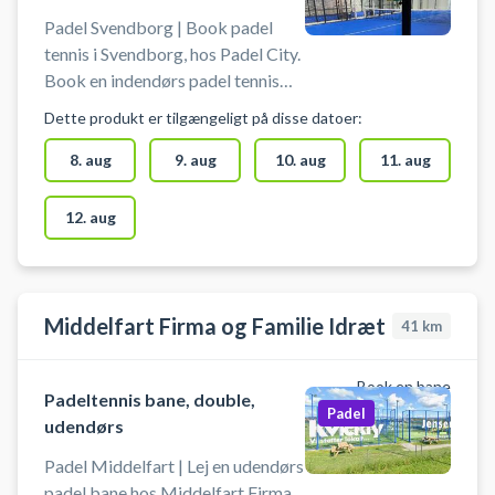
Padel Svendborg | Book padel
tennis i Svendborg, hos Padel City.
Book en indendørs padel tennis
bane hos Padel City og spil padel
Dette produkt er tilgængeligt på disse datoer:
tennis i Svendborg på en
doublebane til 4 personer.
8. aug
9. aug
10. aug
11. aug
Parkering er gratis ved booking af
padel tennis bane hos Padel City
12. aug
padelcenter i Svendborg. Padelbat
kan lejes og bolde købes i
padelcenteret.
Middelfart Firma og Familie Idræt
41
km
Book en bane
Padeltennis bane, double,
Padel
udendørs
Padel Middelfart | Lej en udendørs
padel bane hos Middelfart Firma