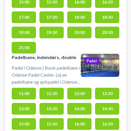
Rosengårdcentret og
15:00
15:30
16:00
16:30
Universitetet. Odense Padel
Center har parkering ved døren og
17:00
17:30
18:00
18:30
i alt 6 indendørs padelbaner i form
af 3 single- og 3 doublebaner. Der
19:00
19:30
20:00
20:30
kan lejes bat og købes bolde i
padelcentret.
21:00
Padelbane, indendørs, double
Padel
Padel i Odense | Book padelbane i
Odense Padel Center. Lej en
padelbane og spil padel i Odense
på doublebaner i opvarmede
11:00
11:30
12:00
12:30
lokaler hos Odense Padel Center.
Du finder Odense Padelcenter på
13:00
13:30
14:00
14:30
Peder Skrams Vej 5, 5220 Odense
- tæt Universitetet og
Rosengårdcentret. Hos Odense
15:00
15:30
16:00
16:30
Padel Center findes parkering ved