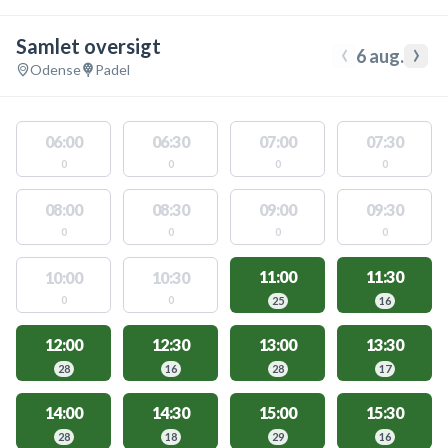
Samlet oversigt
‹
›
6 aug.
Odense
Padel
06:00
06:30
07:00
07:30
0
0
0
0
08:00
08:30
09:00
09:30
0
0
0
0
11:00
11:30
10:00
10:30
0
0
25
16
12:00
12:30
13:00
13:30
28
16
28
17
14:00
14:30
15:00
15:30
28
18
29
16