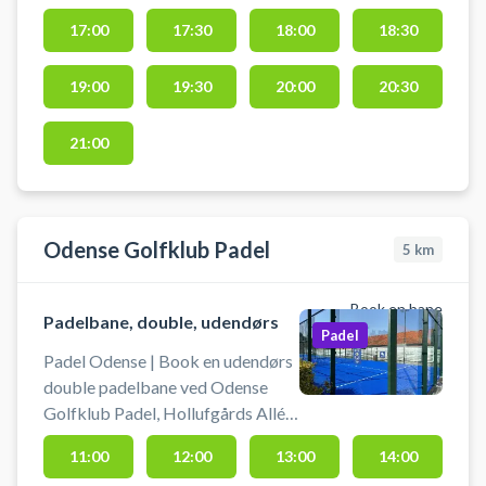
døren til padelcentret, hvor du
17:00
17:30
18:00
18:30
finder 3 double- og 3 singlebaner.
Padelcentert tilbyder leje af bat
19:00
19:30
20:00
20:30
og køb af bolde.
21:00
Odense Golfklub Padel
5
km
Book en bane
Padelbane, double, udendørs
Padel
Padel Odense | Book en udendørs
double padelbane ved Odense
Golfklub Padel, Hollufgårds Allé
21 5220, Odense SØ. Book en af
11:00
12:00
13:00
14:00
de to double padelbaner og spil