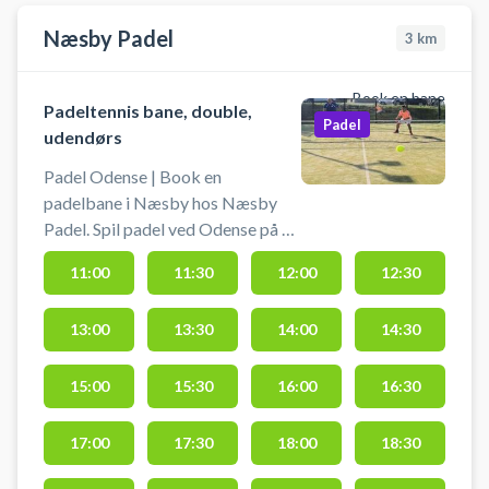
Næsby Padel
3
km
Book en bane
Padeltennis bane, double,
Padel
udendørs
Padel Odense | Book en
padelbane i Næsby hos Næsby
Padel. Spil padel ved Odense på en
udendørs double padel tennis
11:00
11:30
12:00
12:30
bane. Der er gratis parkering ved
padeltennis banen og padeltennis
13:00
13:30
14:00
14:30
spillere kan benytte Næsbyhallens
omklædningsfaciliteter i
åbningstiden. Tjek hallens
15:00
15:30
16:00
16:30
åbningstider på Næsbyhallens
hjemmeside.
17:00
17:30
18:00
18:30