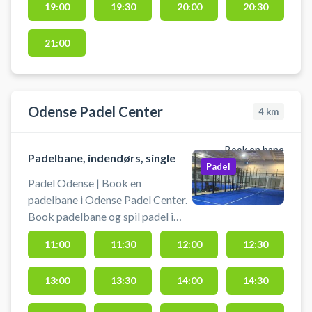
19:00
19:30
20:00
20:30
21:00
Odense Padel Center
4
km
Book en bane
Padelbane, indendørs, single
Padel
Padel Odense | Book en
padelbane i Odense Padel Center.
Book padelbane og spil padel i
Odense på singlebaner i
11:00
11:30
12:00
12:30
opvarmede lokaler hos Odense
Padel Center. Du finder
13:00
13:30
14:00
14:30
padelcentret på Peder Skrams Vej
5, 5220 Odense ved tæt