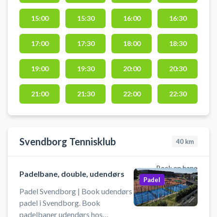
byder på gratis parkering. Bolde
kan købes i padelcentret og
15:00
15:30
16:00
16:30
lånebats er altid inkluderet i
banelejen, men standen kan ikke
17:00
17:30
18:00
18:30
garanteres. Ønsker du i stedet en
double padelbane finder du 5
19:00
19:30
20:00
20:30
doublebaner i dette padelcenter i
Nyborg der tidligere hed WAP -
21:00
21:30
22:00
22:30
We Are Padel Nyborg.
Svendborg Tennisklub
40
km
Book en bane
Padelbane, double, udendørs
Padel
Padel Svendborg | Book udendørs
padel i Svendborg. Book
padelbaner udendørs hos