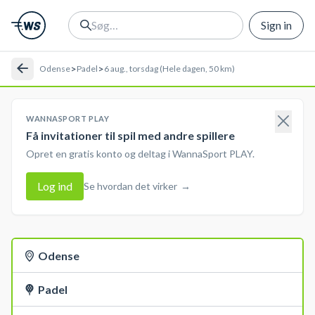
Sign in
>
>
Odense
Padel
6 aug., torsdag (Hele dagen, 50 km)
WANNASPORT PLAY
Få invitationer til spil med andre spillere
Opret en gratis konto og deltag i WannaSport PLAY.
Log ind
Se hvordan det virker
→
Odense
Padel