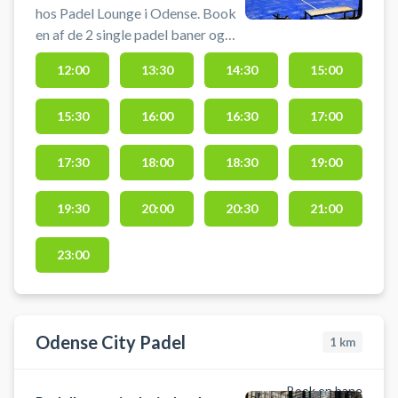
hos Padel Lounge i Odense. Book
en af de 2 single padel baner og
spil padel i Padel Lounge
12:00
13:30
14:30
15:00
padelcenter i Odense der ligger på
Dannebrogsgade 2, 5000 Odense
15:30
16:00
16:30
17:00
- i Odense centrum. Der er 3
timers gratis parkering og bolde
kan købes og bat lejes i hele
17:30
18:00
18:30
19:00
åbningstiden. Skal din padel bane
være en doublebane byder Padel
19:30
20:00
20:30
21:00
Lounge Odense også på 8
indendørs double padel baner.
23:00
Odense City Padel
1
km
Book en bane