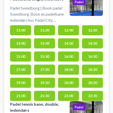
Padel
Padel Svendborg | Book padel
Svendborg. Book en padelbane
indendørs hos Padel City
Svendborg og spil padel på en
11:00
11:30
12:00
12:30
singlebane til 2 personer. Padel
City's padelcenter er beliggende
13:00
13:30
14:00
14:30
på Der er mulighed for
omklædning, bats kan lejes og
bolde kan købes i padelcenteret.
15:00
15:30
16:00
16:30
Medbring indendørssko.
Derudover byder Padel City
17:00
17:30
18:00
18:30
Svendborg på gratis parkering.
Ønsker du i stedet en doublebane
19:00
19:30
20:00
20:30
finder du 5 doublebaner i dette
padelcenter i Svendborg.
21:00
21:30
22:00
22:30
Padel tennis bane, double,
Padel
indendørs