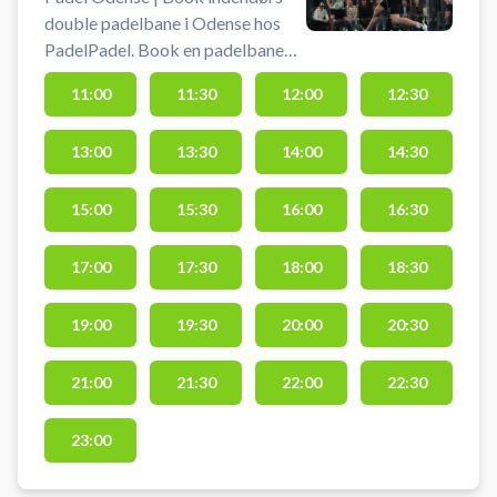
double padelbane i Odense hos
PadelPadel. Book en padelbane
og spil padel i Odense på en af
11:00
11:30
12:00
12:30
padelbanerne hos PadelPadel.
PadelPadel Odense byder på 14
13:00
13:30
14:00
14:30
padelbaner. 1 Center Court, 9
double- og 2 singlebaner
indendørs samt 2 udendørs
15:00
15:30
16:00
16:30
padelbaner ved deres padelcenter
i Odense. Lånebat kan lejes og
17:00
17:30
18:00
18:30
bolde købes. Gratis parkering ved
PadelPadel Odense, når du booker
19:00
19:30
20:00
20:30
en padelbane i Odense, som du
finder på C. F. Tietgens Blvd. 24K,
21:00
21:30
22:00
22:30
5220 Odense SØ.
23:00