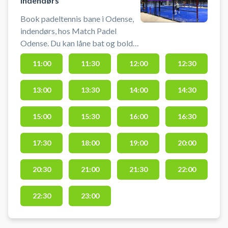
indendørs
Book padeltennis bane i Odense,
indendørs, hos Match Padel
Odense. Du kan låne bat og bolde
på stedet. Padelcenteret ligger
11:00
11:30
12:00
12:30
centralt placeret i Odense ved
siden af Bauhaus, Leo’s Legeland,
13:00
13:30
14:00
14:30
Plantorama og øvrige
indkøbsfaciliteter.
15:00
15:30
16:00
16:30
17:30
18:00
19:00
20:00
20:30
21:00
21:30
22:00
22:30
23:00