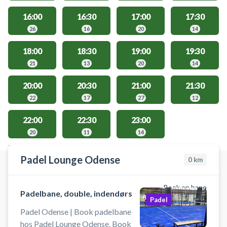
16:00
16:30
17:00
17:30
26
16
20
14
18:00
18:30
19:00
19:30
21
13
20
14
20:00
20:30
21:00
21:30
22
17
27
12
22:00
22:30
23:00
20
11
14
STEDER MED LEDIGE AKTIVITETER
Padel Lounge Odense
0
km
Book en bane
Padelbane, double, indendørs
Padel
Padel Odense | Book padelbane
hos Padel Lounge Odense. Book