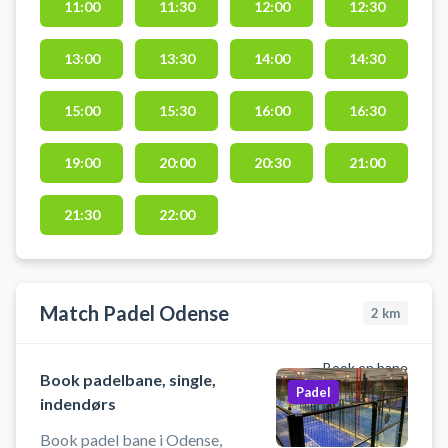
11:00
11:30
12:00
12:30
havn og spil padel udendørs i
Odense på Padelsports double
13:00
13:30
14:00
14:30
padeltennis bane der ligger på
Finlandkaj 14 5000, Odense - også
kaldet Byens Ø. Der er 3 timers
15:00
15:30
16:00
16:30
gratis parkering på havnen og
gratis lån af padel bat og bolde
19:00
20:00
20:30
21:00
ved paddel banen.
21:30
22:00
Match Padel Odense
2
km
Book en bane
Book padelbane, single,
Padel
indendørs
Book padel bane i Odense,