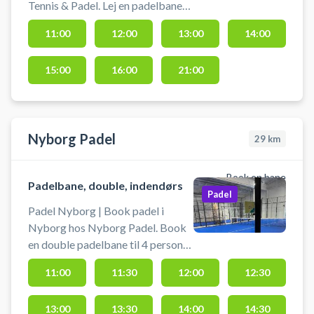
Tennis & Padel. Lej en padelbane
og spil padel i Brobyværk på en af
11:00
12:00
13:00
14:00
de udendørs padelbaner hos
tennis- og padelklubben i byen.
15:00
16:00
21:00
Nyborg Padel
29
km
Book en bane
Padelbane, double, indendørs
Padel
Padel Nyborg | Book padel i
Nyborg hos Nyborg Padel. Book
en double padelbane til 4 personer
og spil padel i Nyborg i et stort
11:00
11:30
12:00
12:30
indendørs padelcenter hos
Nyborg Padel beliggende på
13:00
13:30
14:00
14:30
Slipshavnsvej 7, 5800 Nyborg i