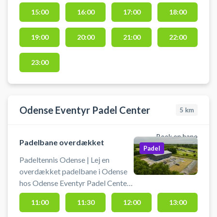
padel i Odense udendørs under
15:00
16:00
17:00
18:00
åben himmel. Padelbat kan lejes
og bolde kan købes i
golfklubbens forhal.
19:00
20:00
21:00
22:00
Padelbanerne er beliggende i det
naturskønne område Hollufgård
23:00
ved Odense SØ, og du finder gratis
parkering lige ved padelbanen.
Odense Eventyr Padel Center
5
km
Book en bane
Padelbane overdækket
Padel
Padeltennis Odense | Lej en
overdækket padelbane i Odense
hos Odense Eventyr Padel Center.
Book din padelbane og spil padel
11:00
11:30
12:00
13:00
tennis i Odense på en overdækket