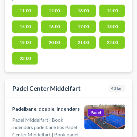
Svendborg Tennisklub og spil
11:00
12:00
13:00
14:00
padel under åben himmel på en af
de to doublebaner med plads til 4
15:00
16:00
17:00
18:00
spillere. Svendborg Tennisklub
beliggende på Ryttervej 70, 5700
Svendborg, byder på udendørs
19:00
20:00
21:00
22:00
padeltennis på oplyste baner ved
siden af det stor tennisanlæg.
23:00
Padel Center Middelfart
40
km
Book en bane
Padelbane, double, indendørs
Padel
Padel Middelfart | Book
indendørs padelbane hos Padel
Center Middelfart | Book padel