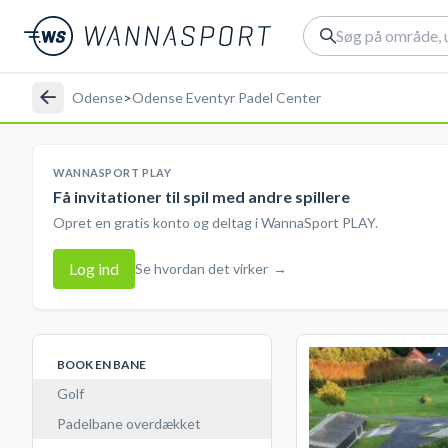
Odense
>
Odense Eventyr Padel Center
WANNASPORT PLAY
Få invitationer til spil med andre spillere
Opret en gratis konto og deltag i WannaSport PLAY.
Log ind
Se hvordan det virker
→
BOOK EN BANE
Golf
Padelbane overdækket