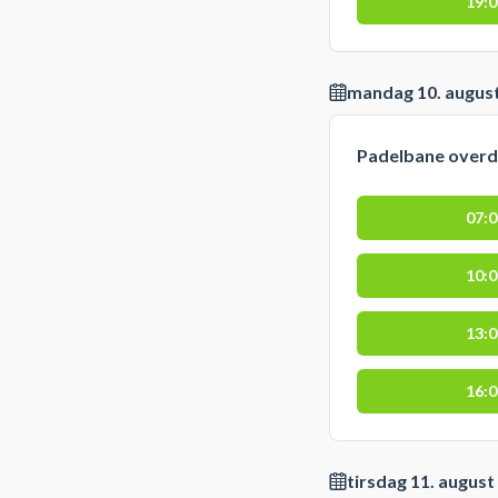
19:
mandag 10. augus
Padelbane over
07:
10:
13:
16:
tirsdag 11. august