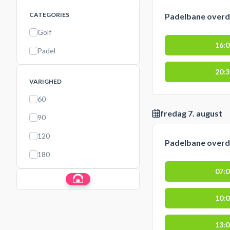
CATEGORIES
Padelbane over
Golf
16:
Padel
20:
VARIGHED
60
fredag 7. august
90
120
Padelbane over
180
07:
10:
13: