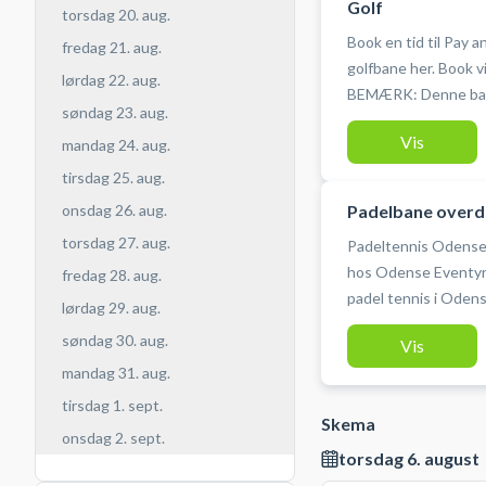
Golf
torsdag 20. aug.
Book en tid til Pay 
fredag 21. aug.
golfbane her. Book v
lørdag 22. aug.
BEMÆRK: Denne bane 
søndag 23. aug.
være medlem af DGU 
Vis
mandag 24. aug.
tirsdag 25. aug.
Padelbane over
onsdag 26. aug.
torsdag 27. aug.
Padeltennis Odense 
hos Odense Eventyr 
fredag 28. aug.
padel tennis i Oden
lørdag 29. aug.
bane. Gratis parkering ved padeltennis banen beliggende på
søndag 30. aug.
Vis
Falen 227, 5250 Odense
mandag 31. aug.
selv bat og bolde da
hos Odense Eventyr
tirsdag 1. sept.
Skema
onsdag 2. sept.
torsdag 6. august