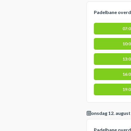
Padelbane over
07:
10:
13:
16:
19:
onsdag 12. august
Padelbane over