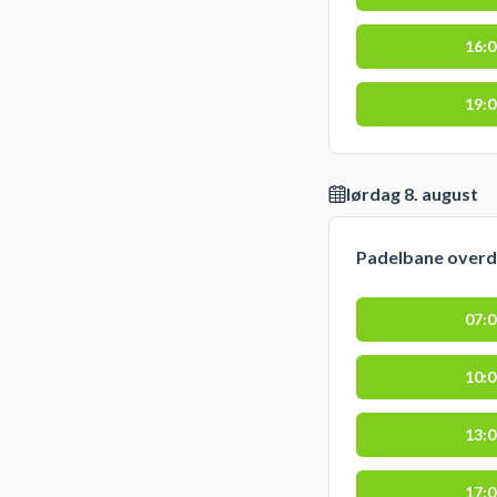
16:
19:
lørdag 8. august
Padelbane over
07:
10:
13:
17: