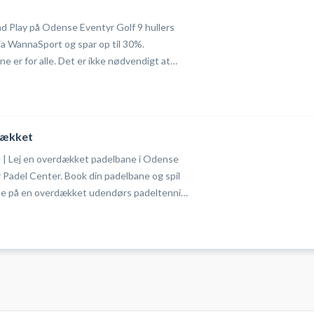
and Play på Odense Eventyr Golf 9 hullers
ia WannaSport og spar op til 30%.
er for alle. Det er ikke nødvendigt at
eller h
dækket
| Lej en overdækket padelbane i Odense
Padel Center. Book din padelbane og spil
se på en overdækket udendørs padeltennis
 SV ved Odense Eventyr Golf. Medbring
 der ikke længere udlejes via receptionen
 Padel Center i Odense.