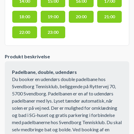
14:00
15:00
16:00
17:00
18:00
19:00
20:00
21:00
22:00
23:00
Produkt beskrivelse
Padelbane, double, udendørs
Du booker en udendørs double padelbane hos
Svendborg Tennisklub, beliggende på Ryttervej 70,
5700 Svendborg. Padelbanen er en af to udendørs
padelbaner med lys. Lyset tænder automatisk, når
solen er på vej ned. Der er mulighed for omklædning
og bad i SG-huset og gratis parkering i forbindelse
med padelbanerne hos Svendborg Tennisklub. Du skal
selv medbringe bat og bolde. Ved booking af en