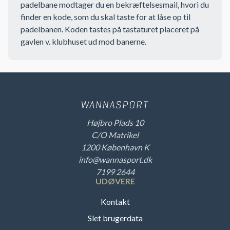
padelbane modtager du en bekræftelsesmail, hvori du
finder en kode, som du skal taste for at låse op til
padelbanen. Koden tastes på tastaturet placeret på
gavlen v. klubhuset ud mod banerne.
Højbro Plads 10
C/O Matrikel
1200 København K
info@wannasport.dk
7199 2644
UDØVERE
Kontakt
Slet brugerdata