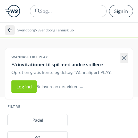
Sign in
>
Svendborg
Svendborg Tennisklub
WANNASPORT PLAY
Få invitationer til spil med andre spillere
Opret en gratis konto og deltag i WannaSport PLAY.
Log ind
Se hvordan det virker
→
FILTRE
Padel
60