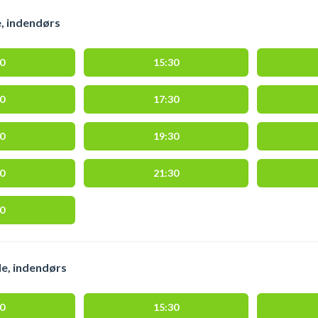
e, indendørs
00
15:30
00
17:30
00
19:30
00
21:30
00
e, indendørs
00
15:30