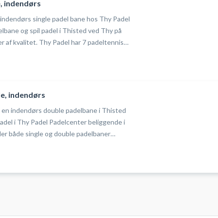
e, indendørs
 indendørs single padel bane hos Thy Padel
delbane og spil padel i Thisted ved Thy på
 Padel har 7 padeltennis
enter i Thisted. 5 double- og 2 singlebaner
købes i centret.
e, indendørs
 en indendørs double padelbane i Thisted
der både single og double padelbaner
 byder på i alt 7 padelbaner i deres
r i Thisted, fordelt på 5 double og 2 single