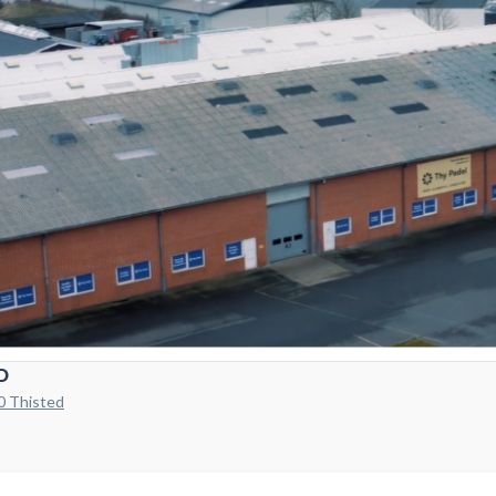
D
0 Thisted