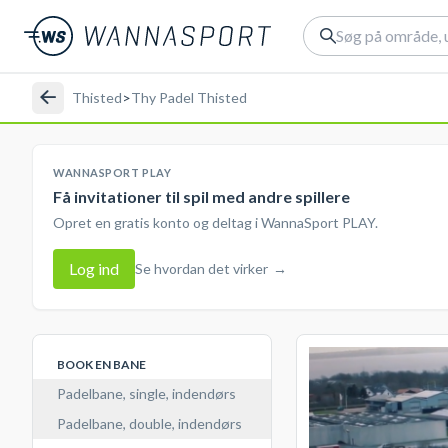
Thisted
>
Thy Padel Thisted
WANNASPORT PLAY
Få invitationer til spil med andre spillere
Opret en gratis konto og deltag i WannaSport PLAY.
Log ind
Se hvordan det virker
→
BOOK EN BANE
Padelbane, single, indendørs
Padelbane, double, indendørs