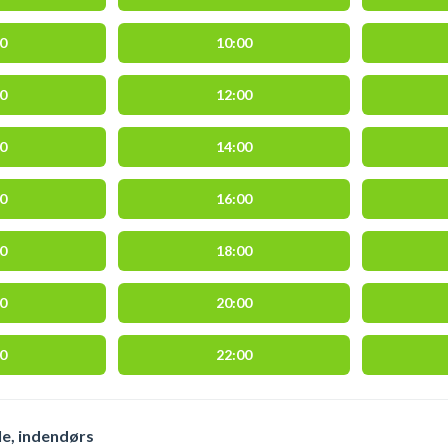
30
10:00
30
12:00
30
14:00
30
16:00
30
18:00
30
20:00
30
22:00
e, indendørs