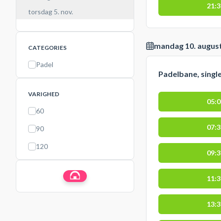
21:
torsdag 5. nov.
mandag 10. augus
CATEGORIES
Padel
Padelbane, singl
VARIGHED
05:
60
07:
90
120
09:
11:
13: