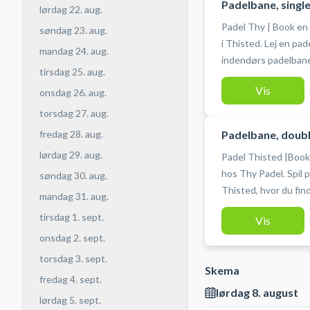
Padelbane, singl
lørdag 22. aug.
Padel Thy | Book en
søndag 23. aug.
i Thisted. Lej en pa
mandag 24. aug.
indendørs padelbaner af kvalitet. Thy
tirsdag 25. aug.
baner i deres padelc
Vis
onsdag 26. aug.
indendørs. Der er padeludstyr, som kan lejes i padelhallen og
bolde kan ligeledes 
torsdag 27. aug.
Padelbane, doubl
fredag 28. aug.
lørdag 29. aug.
Padel Thisted |Book
hos Thy Padel. Spil padel i Thy Padel Padelcenter beliggende i
søndag 30. aug.
Thisted, hvor du fin
mandag 31. aug.
indendørs. Thy Padel
tirsdag 1. sept.
Vis
indendørs padelcente
onsdag 2. sept.
padel tennis baner.
torsdag 3. sept.
Skema
fredag 4. sept.
lørdag 8. august
lørdag 5. sept.