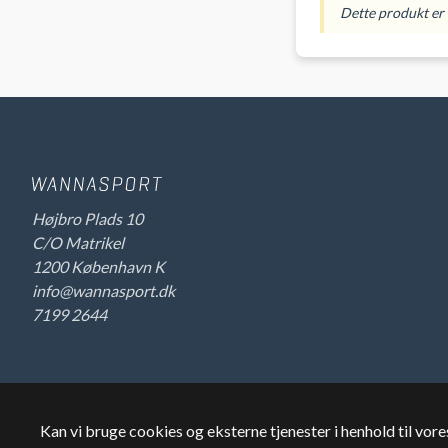
Dette produkt er i
Højbro Plads 10
C/O Matrikel
1200 København K
info@wannasport.dk
7199 2644
Kan vi bruge cookies og eksterne tjenester i henhold til vor
©
2026
Wannasport.dk
Privatdata