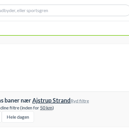
ns baner nær
Ajstrup Strand
Ryd filtre
ine filtre (inden for
50
km
)
Hele dagen