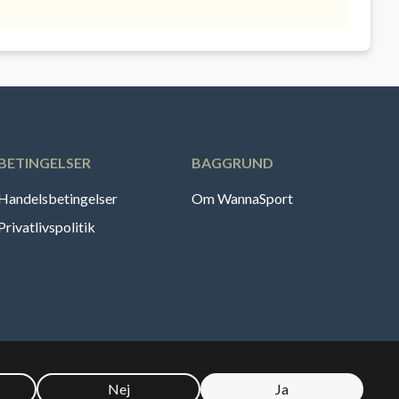
BETINGELSER
BAGGRUND
Handelsbetingelser
Om WannaSport
Privatlivspolitik
Nej
Ja
🇪
Sverige