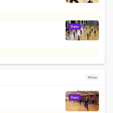
Dans
49
km
Book en bane
Dans