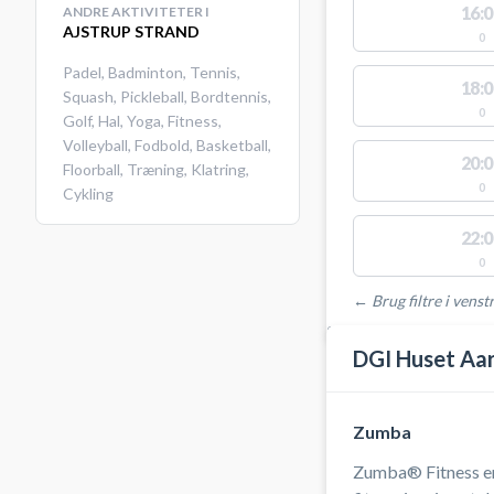
16:0
ANDRE AKTIVITETER I
AJSTRUP STRAND
0
Padel
,
Badminton
,
Tennis
,
18:0
Squash
,
Pickleball
,
Bordtennis
,
0
Golf
,
Hal
,
Yoga
,
Fitness
,
Volleyball
,
Fodbold
,
Basketball
,
20:0
Floorball
,
Træning
,
Klatring
,
0
Cykling
22:0
0
← Brug filtre i venstr
STEDER MED LEDIGE 
DGI Huset Aa
Zumba
Zumba® Fitness er f