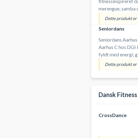
fitnessinspireret d
merengue, samba og salsa. Du skal fo
sved på panden, m
Dette produkt er i
Seniordans
Seniordans Aarhus 
Aarhus C hos DGI 
fyldt med energi, g
danseerfaring. Her
Dette produkt er i
sjovt og få pulsen 
dig, der elsker mo
Dansk Fitness
CrossDance