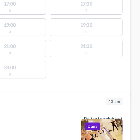
17:00
17:30
0
0
19:00
19:30
0
0
21:00
21:30
0
0
23:00
0
13
km
Deltag i en aktivitet
Dans