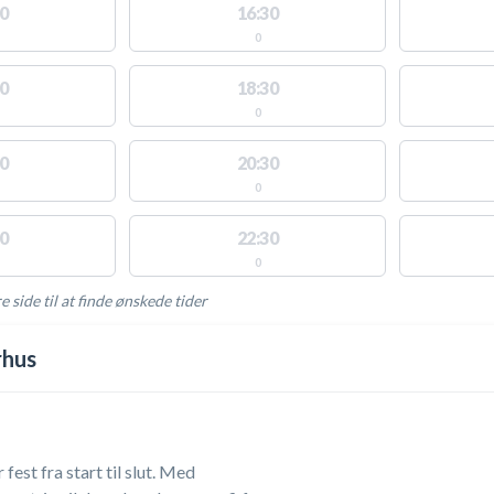
0
16:30
0
0
18:30
0
0
20:30
0
0
22:30
0
e side til at finde ønskede tider
AKTIVITETER
rhus
est fra start til slut. Med