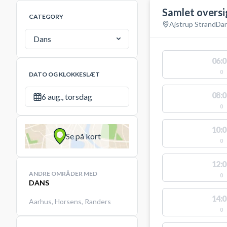
Samlet oversi
CATEGORY
Ajstrup Strand
Da
Dans
06:0
0
DATO OG KLOKKESLÆT
08:0
6 aug., torsdag
0
10:0
Se på kort
0
12:0
ANDRE OMRÅDER MED
0
DANS
14:0
Aarhus
,
Horsens
,
Randers
0