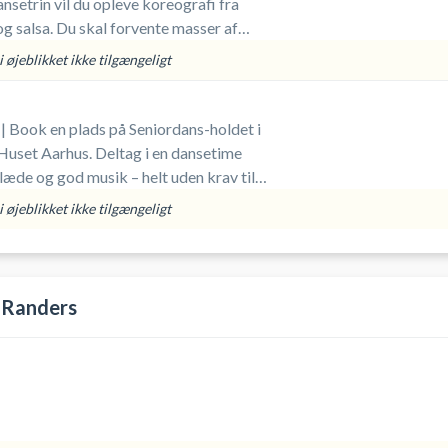
ansetrin vil du opleve koreografi fra
rvente masser af
en til gengæld med masser
 øjeblikket ikke tilgængeligt
| Book en plads på Seniordans-holdet i
Huset Aarhus. Deltag i en dansetime
læde og god musik – helt uden krav til
 handler det om at bevæge sig, have det
 øjeblikket ikke tilgængeligt
op i fællesskab med andre. Perfekt til
tion med smil på læben.
 Randers