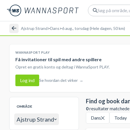
Ajstrup Strand
>
Dans
>
6 aug., torsdag (Hele dagen, 50 km)
WANNASPORT PLAY
Få invitationer til spil med andre spillere
Opret en gratis konto og deltag i WannaSport PLAY.
Log ind
Se hvordan det virker
→
Find og book da
OMRÅDE
0
resultater matchede d
Dans
Today
Ajstrup Strand