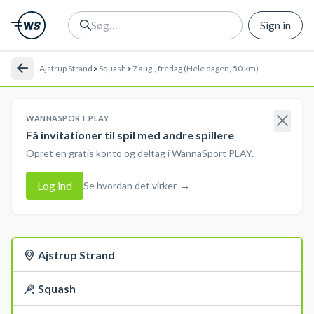
Sign in
>
>
Ajstrup Strand
Squash
7 aug., fredag (Hele dagen, 50 km)
WANNASPORT PLAY
Få invitationer til spil med andre spillere
Opret en gratis konto og deltag i WannaSport PLAY.
Log ind
Se hvordan det virker
→
Ajstrup Strand
Squash