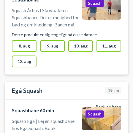
Squash
Squash Århus I Skovbakken
Squashbaner. Der er mulighed for
bad og omklædning. Banen må
kun benyttes med indendørssko,
Dette produkt er tilgængeligt på disse datoer:
der ikke laver mærker i gulvet. En
reserveret banetime kan
8. aug
9. aug
10. aug
11. aug
afbestilles indt
12. aug
Egå Squash
19
km
Book en bane
Squashbane 60 min
Squash
Squash Egå | Lej en squashbane
hos Egå Squash. Book