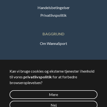
Handelsbetingelser
Privatlivspolitik
BAGGRUND
Om WannaSport
Dansk
Kan vi bruge cookies og eksterne tjenester i henhold
til vores
privatlivspolitik
for at forbedre
🇸🇪
Sverige
browseroplevelsen?
Mere
©
2026
Wannasport.dk
Nej