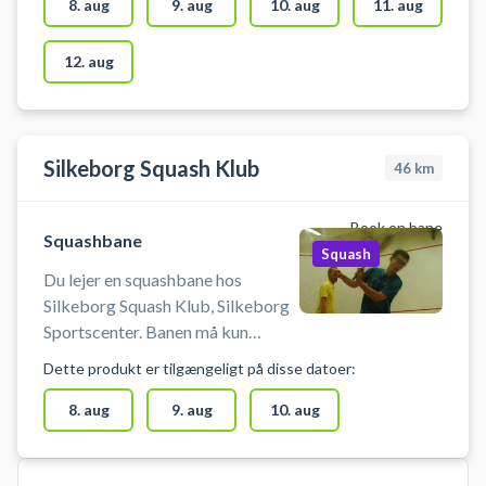
tilgængelige. Lyset tænder
8. aug
9. aug
10. aug
11. aug
automatisk når banetiden starter
12. aug
Silkeborg Squash Klub
46
km
Book en bane
Squashbane
Squash
Du lejer en squashbane hos
Silkeborg Squash Klub, Silkeborg
Sportscenter. Banen må kun
benyttes med indendørs sko, der
Dette produkt er tilgængeligt på disse datoer:
ikke laver mærker i gulvet. Lyset
tænder/slukker automatisk 10 min
8. aug
9. aug
10. aug
før/efter ti