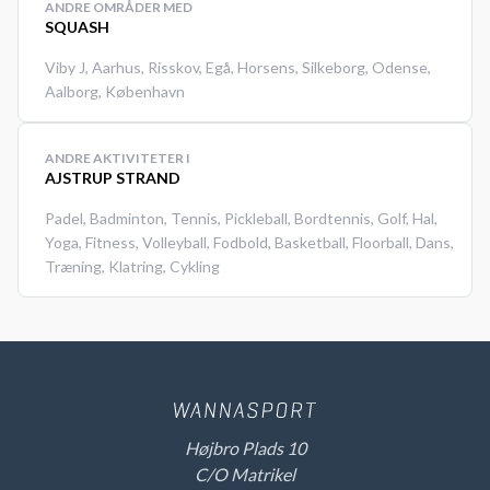
ANDRE OMRÅDER MED
SQUASH
Viby J
,
Aarhus
,
Risskov
,
Egå
,
Horsens
,
Silkeborg
,
Odense
,
Aalborg
,
København
ANDRE AKTIVITETER I
AJSTRUP STRAND
Padel
,
Badminton
,
Tennis
,
Pickleball
,
Bordtennis
,
Golf
,
Hal
,
Yoga
,
Fitness
,
Volleyball
,
Fodbold
,
Basketball
,
Floorball
,
Dans
,
Træning
,
Klatring
,
Cykling
Højbro Plads 10
C/O Matrikel