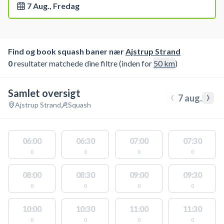
7 Aug., Fredag
Find og book squash baner nær
Ajstrup Strand
0
resultater matchede dine filtre (inden for
50
km
)
Samlet oversigt
‹
›
7 aug.
Ajstrup Strand
Squash
06:00
06:30
07:00
07:30
0
0
0
0
08:00
08:30
09:00
09:30
0
0
0
0
10:00
10:30
11:00
11:30
0
0
0
0