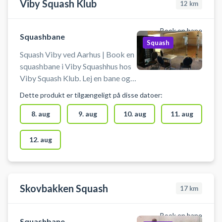
Viby Squash Klub
12
km
Book en bane
Squashbane
Squash
Squash Viby ved Aarhus | Book en
squashbane i Viby Squashhus hos
Viby Squash Klub. Lej en bane og
spil squash på banerne i Viby J nær
Dette produkt er tilgængeligt på disse datoer:
Aarhus. Der er mulighed for at låne
ketchere og bolde ved
8. aug
9. aug
10. aug
11. aug
squashbanerne, men det anbefales
at medbringe eget udstyr.
12. aug
Skovbakken Squash
17
km
Book en bane
Squashbane