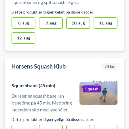
squashbanen og spil squash i Egå
nær Aarhus. Du skal selv
Dette produkt er tilgængeligt på disse datoer:
medbringe ketcher og bolde.
8. aug
9. aug
10. aug
11. aug
12. aug
Horsens Squash Klub
34
km
Book en bane
Squashbane (45 min).
Squash
Du lejer en squashbane i en
banetime på 45 min. Medbring
indendørs sko med lyse såler.
Udstyr kan lejes på stedet.
Dette produkt er tilgængeligt på disse datoer:
Omklædnings fasiliteter