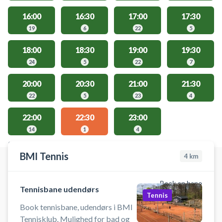
16:00
16:30
17:00
17:30
19
6
22
5
18:00
18:30
19:00
19:30
24
5
22
7
20:00
20:30
21:00
21:30
22
5
23
4
22:00
22:30
23:00
14
1
4
STEDER MED LEDIGE AKTIVITETER
BMI Tennis
4
km
Book en bane
Tennisbane udendørs
Tennis
Book tennisbane, udendørs i BMI
Tennisklub. Mulighed for bad og