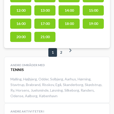
Silkeborg på tennisbanerne i
12:00
13:00
14:00
15:00
Resenbro. Gratis parkring ved
tennisbanerne ved booking af
tennisbane i Resenbro. Ved
16:00
17:00
18:00
19:00
booking modtages en kode til
nøgleboks med nøgle til banerne.
20:00
21:00
Boksen findes ved døren til
banerne. Der er ikke adgang til
1
2
klubhus og materiale
ANDRE OMRÅDER MED
TENNIS
Malling
,
Højbjerg
,
Odder
,
Solbjerg
,
Aarhus
,
Hørning
,
Stavtrup
,
Brabrand
,
Risskov
,
Egå
,
Skanderborg
,
Skødstrup
,
Ry
,
Horsens
,
Juelsminde
,
Løsning
,
Silkeborg
,
Randers
,
Odense
,
Aalborg
,
København
ANDRE AKTIVITETER I