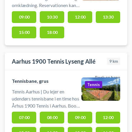
omklædning. Reservationen kan
afbestilles indtil 2 timer før
09:00
10:30
12:00
13:30
banetimens starttid
15:00
18:00
Aarhus 1900 Tennis Lyseng Allé
9
km
Book en bane
Tennisbane, grus
Tennis
Tennis Aarhus | Du lejer en
udendørs tennisbane i en time hos
Århus 1900 Tennis i Aarhus. Book
tennisbaner og spil tennis
07:00
08:00
09:00
12:00
udendørs i Aarhus på grusbanerne
hos 1900 Tennis. Der er gratis