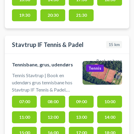
indtil 30 minutter før banetimens
starttidspunkt.
19:30
20:30
21:30
Stavtrup IF Tennis & Padel
15
km
Book en bane
Tennisbane, grus, udendørs
Tennis
Tennis Stavtrup | Book en
udendørs grus tennisbane hos
Stavtrup IF Tennis & Padel.
Stavtrup IF Tennis & Padel byder
07:00
08:00
09:00
10:00
på grus tennis i skønne
naturomgivelser på deres tennis-
11:00
12:00
13:00
14:00
og padelanlæg i Stavtrup, hvor der
også findes 1 kunstgræs
tennisbane og 1 udendørs
15:00
16:00
17:00
18:00