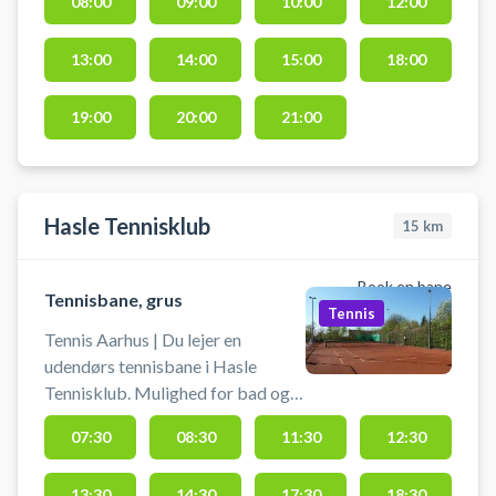
08:00
09:00
10:00
12:00
Medbring selv ketcher og bolde.
13:00
14:00
15:00
18:00
19:00
20:00
21:00
Hasle Tennisklub
15
km
Book en bane
Tennisbane, grus
Tennis
Tennis Aarhus | Du lejer en
udendørs tennisbane i Hasle
Tennisklub. Mulighed for bad og
omklædning. Husk at efterlade
07:30
08:30
11:30
12:30
banen fejet og med rene linjer.
Reservationen kan afbestilles
13:30
14:30
17:30
18:30