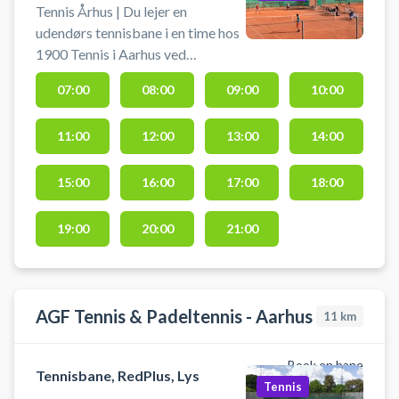
Tennis Århus | Du lejer en
udendørs tennisbane i en time hos
1900 Tennis i Aarhus ved
Marselisborg. Book tennisbane
07:00
08:00
09:00
10:00
og spil tennis i Århus på udendørs
grusbaner hos 1900 Tennis.
11:00
12:00
13:00
14:00
Medbring selv ketcher og bolde.
Der ligger dog ofte
låneketsjere/bolde under
15:00
16:00
17:00
18:00
halvtaget. Der er gratis parkering
foran Hallen.
19:00
20:00
21:00
AGF Tennis & Padeltennis - Aarhus
11
km
Book en bane
Tennisbane, RedPlus, Lys
Tennis