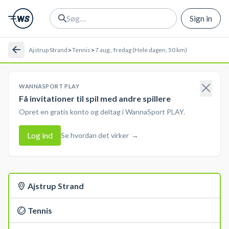
Sign in
>
>
Ajstrup Strand
Tennis
7 aug., fredag (Hele dagen, 50 km)
WANNASPORT PLAY
Få invitationer til spil med andre spillere
Opret en gratis konto og deltag i WannaSport PLAY.
Log ind
Se hvordan det virker
→
Ajstrup Strand
Tennis