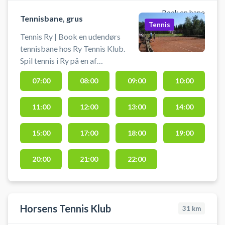
Book en bane
Tennisbane, grus
Tennis
Tennis Ry | Book en udendørs
tennisbane hos Ry Tennis Klub.
Spil tennis i Ry på en af
tennisklubbens grusbaner.
07:00
08:00
09:00
10:00
Tennisbaner i Ry er beliggende på
Thorsvej 32B, 8680 Ry - ved Ry
11:00
12:00
13:00
14:00
Tennis.
15:00
17:00
18:00
19:00
20:00
21:00
22:00
Horsens Tennis Klub
31
km