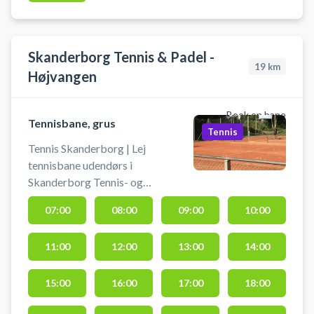
Skanderborg Tennis & Padel -
19
km
Højvangen
Book en bane
Tennisbane, grus
Tennis
Tennis Skanderborg | Lej
tennisbane udendørs i
Skanderborg Tennis- og
Padelklub - Højvangen. Book en
07:00
08:00
09:00
10:00
tennisbane og spil tennis i
Skanderborg på grusbanerne i
11:00
12:00
13:00
14:00
tennisklubbens afdeling ved
Højvangen. Mulighed for bad og
omklædning i Tennishallen, der
15:00
16:00
17:00
18:00
ligger ved grusbanerne i