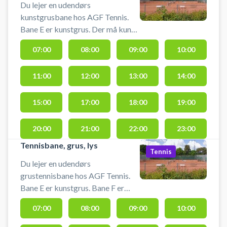
Du lejer en udendørs
kunstgrusbane hos AGF Tennis.
Bane E er kunstgrus. Der må kun
spilles med fladbundede
07:00
08:00
09:00
10:00
sportssko. Tennissko eller
indendørs-sportssko kan
11:00
12:00
13:00
14:00
anvendes. HUSK at ordne banen
efter en
15:00
17:00
18:00
19:00
20:00
21:00
22:00
23:00
Tennisbane, grus, lys
Tennis
Du lejer en udendørs
grustennisbane hos AGF Tennis.
Bane E er kunstgrus. Bane F er
eneste bane med lys. (Hvis bane F
07:00
08:00
09:00
10:00
er ledig kan du vælge den sidst i
booking-processen, i bunden af