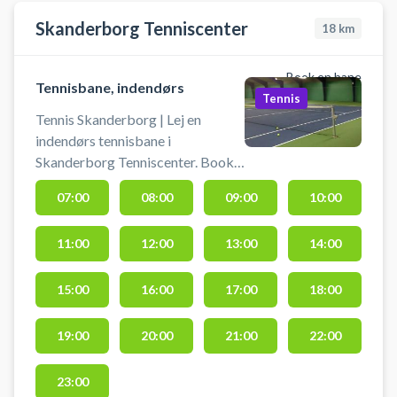
Skanderborg Tenniscenter
18
km
Book en bane
Tennisbane, indendørs
Tennis
Tennis Skanderborg | Lej en
indendørs tennisbane i
Skanderborg Tenniscenter. Book
tennisbane og spil tennis
07:00
08:00
09:00
10:00
indendørs i Skanderborg i
tennishallen hos tenniscentret.
11:00
12:00
13:00
14:00
Medbring selv tennisketcher og
bolde, da det ikke er muligt at leje
i centret. Der er mulighed for bad
15:00
16:00
17:00
18:00
og omklædning i hallen.
19:00
20:00
21:00
22:00
23:00