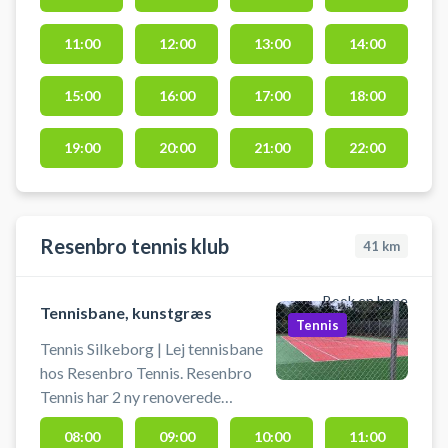
kunstgræs tennisbane hos
11:00
12:00
13:00
14:00
tennisklubben afdeling ved Hotel
Juelsminde Strand.
15:00
16:00
17:00
18:00
19:00
20:00
21:00
22:00
Resenbro tennis klub
41
km
Book en bane
Tennisbane, kunstgræs
Tennis
Tennis Silkeborg | Lej tennisbane
hos Resenbro Tennis. Resenbro
Tennis har 2 ny renoverede
kunstgræs baner. Book
08:00
09:00
10:00
11:00
tennisbane og spil tennis ved