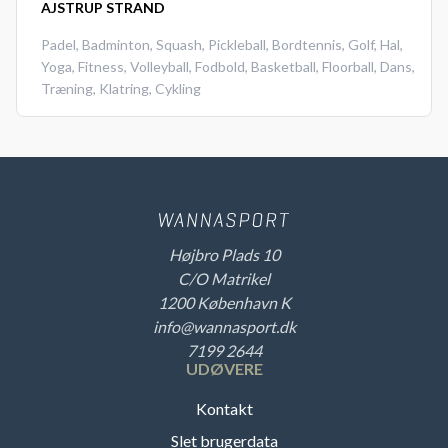
AJSTRUP STRAND
Padel
,
Badminton
,
Squash
,
Pickleball
,
Bordtennis
,
Golf
,
Hal
,
Yoga
,
Fitness
,
Volleyball
,
Fodbold
,
Basketball
,
Floorball
,
Dans
,
Træning
,
Klatring
,
Cykling
Højbro Plads 10
C/O Matrikel
1200 København K
info@wannasport.dk
7199 2644
UDØVERE
Kontakt
Slet brugerdata