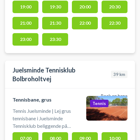
19:00
19:30
20:00
20:30
21:00
21:30
22:00
22:30
23:00
23:30
Juelsminde Tennisklub
39
km
Bolbroholtvej
Book en bane
Tennisbane, grus
Tennis
Tennis Juelsminde | Lej grus
tennisbane i Juelsminde
Tennisklub beliggende på
Bolbroholtvej 11, 7130
07:00
08:00
09:00
10:00