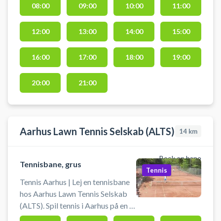
08:00
09:00
10:00
11:00
Tennisbaner er beliggende ved
Hou Skole. Book en tennisbane og
12:00
13:00
14:00
15:00
spil tennis i Hou på grusbanerne
ved Hou Tennis. Der er gode
parkeringsmuligheder ved hallen
16:00
17:00
18:00
19:00
og mulighed for at benytte hallens
bad- og omklædningsfaciliteter,
20:00
21:00
som ligger tæt ved banerne.
Aarhus Lawn Tennis Selskab (ALTS)
14
km
Book en bane
Tennisbane, grus
Tennis
Tennis Aarhus | Lej en tennisbane
hos Aarhus Lawn Tennis Selskab
(ALTS). Spil tennis i Aarhus på en af
de udendørs grusbaner hos Aarhus