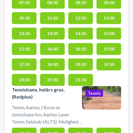
07:30
08:00
08:30
09:00
Lawn Tennis.
09:30
11:30
12:30
13:00
13:30
14:00
14:30
15:00
15:30
16:00
16:30
17:00
17:30
18:00
18:30
19:30
20:30
21:00
21:30
Tennisbane, helårs grus,
Tennis
(Redplus)
Tennis Aarhus | Book en
tennisbane hos Aarhus Lawn
Tennis Selskab (ALTS). Mulighed
for bad og omklædning.