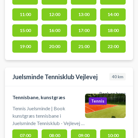
Juelsminde. Book tennisbane og
spil tennis i Juelsminde.
11:00
12:00
13:00
14:00
15:00
16:00
17:00
18:00
19:00
20:00
21:00
22:00
Juelsminde Tennisklub Vejlevej
40
km
Book en bane
Tennisbane, kunstgræs
Tennis
Tennis Juelsminde | Book
kunstgræs tennisbane i
Juelsminde Tennisklub - Vejlevej 3.
Lej en tennisbane og spil tennis i
07:00
08:00
09:00
10:00
Juelsminde på en udendørs