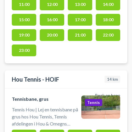
11:00
12:00
13:00
14:00
siden) Der må ku
15:00
16:00
17:00
18:00
19:00
20:00
21:00
22:00
23:00
Hou Tennis - HOIF
14
km
Book en bane
Tennisbane, grus
Tennis
Tennis Hou | Lej en tennisbane på
grus hos Hou Tennis, Tennis
afdelingen i Hou & Omegns
Idrætsforening (HOIF).