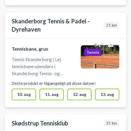
Skanderborg Tennis & Padel -
21
km
Dyrehaven
Book en bane
Tennisbane, grus
Tennis
Tennis Skanderborg | Lej
tennisbane udendørs i
Skanderborg Tennis- og
Padelklub - Dyrehaven. Book en
Dette produkt er tilgængeligt på disse datoer:
tennisbane og spil tennis i
Skanderborg på grusbanerne i
10. aug
11. aug
12. aug
13. aug
tennisklubbens afdeling ved
Dyrehaven. Mulighed for gratis
parkering ved grusbanerne ved
Dyrehaven.
Skødstrup Tennisklub
25
km