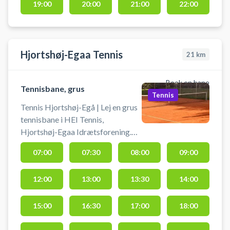
Højvangen.
19:00
20:00
21:00
22:00
Hjortshøj-Egaa Tennis
21
km
Book en bane
Tennisbane, grus
Tennis
Tennis Hjortshøj-Egå | Lej en grus
tennisbane i HEI Tennis,
Hjortshøj-Egaa Idrætsforening.
Book tennisbane og spil tennis i
07:00
07:30
08:00
09:00
Hjortshøj-Egå på en af grus
tennisbanerne.
12:00
13:00
13:30
14:00
15:00
16:30
17:00
18:00