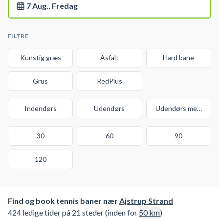
7 Aug., Fredag
FILTRE
Kunstig græs
Asfalt
Hard bane
Grus
RedPlus
Indendørs
Udendørs
Udendørs med over
30
60
90
120
Find og book tennis baner nær
Ajstrup Strand
424 ledige tider på 21 steder (inden for
50
km
)