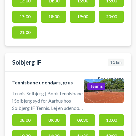
13:00
14:00
15:00
16:00
parkering foran hallen. Medbring
selv ketcher og bolde. Der ligger
dog ofte låneketsjere/bolde under
17:00
18:00
19:00
20:00
halvtaget.
21:00
Solbjerg IF
11
km
Book en bane
Tennisbane udendørs, grus
Tennis
Tennis Solbjerg | Book tennisbane
i Solbjerg syd for Aarhus hos
Solbjerg IF Tennis. Lej en udendørs
grus tennisbane og spil tennis i
08:00
09:00
09:30
10:00
Solbjerg ikke langt fra Aarhus.
Solbjerg IF Tennis byder på grus
10:30
11:00
11:30
12:00