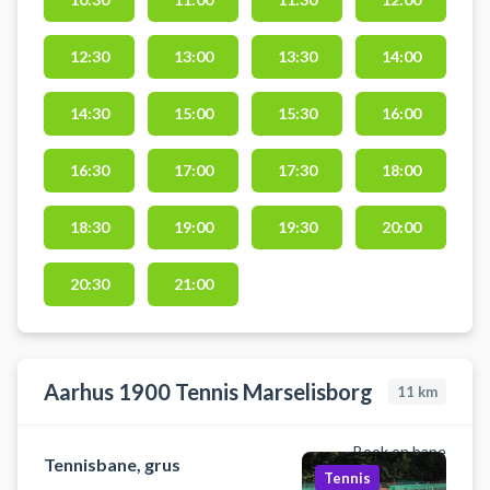
tennis i skønne naturomgivelser på
deres tennisbaner i Solbjerg ved
Solbjerg Idræts- og
12:30
13:00
13:30
14:00
Svømmehallen. Du finder gratis
parkering tæt ved grusbanerne op
14:30
15:00
15:30
16:00
ved Solbjerg Hallen på
Kærgårdsvej 4, 8355 Solbjerg -
16:30
17:00
17:30
18:00
nemt for tennisspillere i bil fra
Aarhus og omegn.
18:30
19:00
19:30
20:00
20:30
21:00
Aarhus 1900 Tennis Marselisborg
11
km
Book en bane
Tennisbane, grus
Tennis