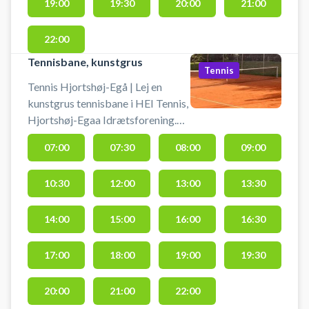
19:00
19:30
20:00
21:00
22:00
Tennisbane, kunstgrus
Tennis
Tennis Hjortshøj-Egå | Lej en
kunstgrus tennisbane i HEI Tennis,
Hjortshøj-Egaa Idrætsforening.
Banen har grus der kan spilles på
07:00
07:30
08:00
09:00
stort set året rundt. Book
tennisbane og spil tennis i
10:30
12:00
13:00
13:30
Hjortshøj-Egå på en
tennisbanerne ved tennisklubben.
14:00
15:00
16:00
16:30
17:00
18:00
19:00
19:30
20:00
21:00
22:00