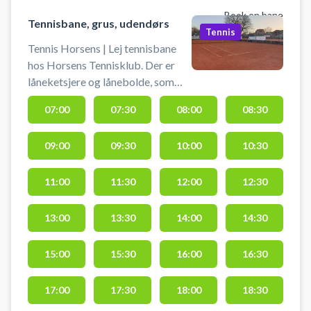
Book en bane
Tennisbane, grus, udendørs
Tennis
Tennis Horsens | Lej tennisbane
hos Horsens Tennisklub. Der er
låneketsjere og lånebolde, som
ligger under klubbens halvtag. Der
07:00
07:30
08:00
08:30
kan parkeres foran klubben på
Kraghsvej.
09:00
09:30
10:00
10:30
11:00
11:30
12:00
12:30
13:00
13:30
14:00
14:30
15:00
15:30
16:00
16:30
17:00
17:30
18:00
18:30